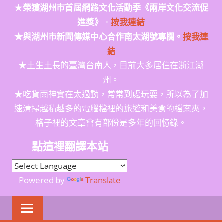
★
榮獲
湖州市首屆網路文化活動季
《兩岸文化交流促
進獎》
。
按我連結
★與湖州市新聞傳媒中心合作南太湖號專欄。
按我連
結
★土生土長的臺灣台南人，目前大多居住在浙江湖
州。
★吃貨雨神實在太過動，常常到處玩耍，所以為了加
速清掃越積越多的電腦檔裡的旅遊和美食的檔案夾，
格子裡的文章會有部份是多年的回憶錄。
點這裡翻譯本站
Powered by
Translate