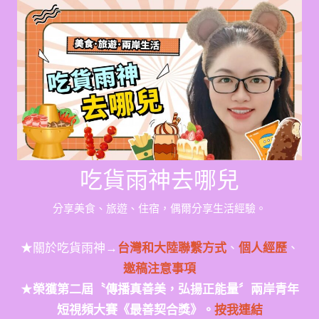
Skip
to
content
吃貨雨神去哪兒
分享美食、旅遊、住宿，偶爾分享生活經驗。
★關於吃貨雨神→
台灣和大陸聯繫方式
、
個人經歷
、
邀稿注意事項
★
榮獲第二屆〝傳播真善美，弘揚正能量〞兩岸青年
短視頻大賽《最善契合獎》。
按我連結