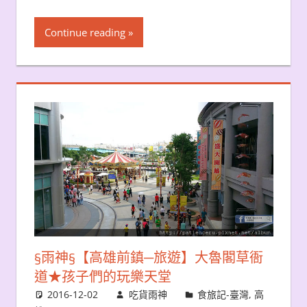
Continue reading
§雨神§【高雄前鎮─旅遊】大魯閣草衙
道★孩子們的玩樂天堂
2016-12-02
吃貨雨神
食旅記-臺灣
,
高