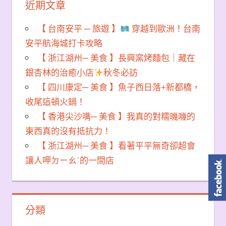
近期文章
【 台南安平 ─ 旅遊 】
穿越到歐洲！台南
安平航海城打卡攻略
【 浙江湖州─ 美食 】長興窯烤麵包｜藏在
銀杏林的治癒小店
秋冬必訪
【 四川康定─ 美食 】魚子西日落+新都橋，
收尾這頓火鍋！
【 香港尖沙嘴─ 美食 】我真的對糯嘰嘰的
東西真的沒有抵抗力！
【 浙江湖州─ 美食 】看著平平無奇卻超會
讓人呷ㄉㄧㄠˊ的一間店
分類