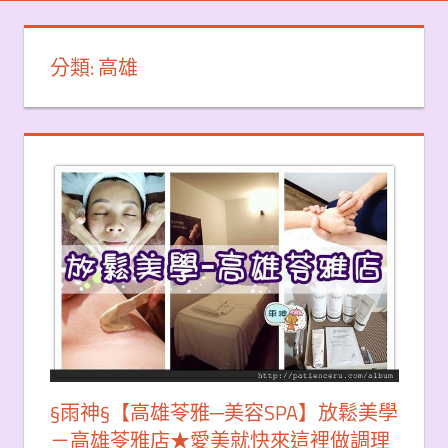
分類:
高雄
§雨神§【高雄苓雅─美容SPA】放鬆美學
－高雄苓雅店★愛美就快來這裡做調理