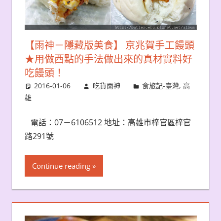
【雨神－隱藏版美食】 京兆賀手工饅頭
★用做西點的手法做出來的真材實料好
吃饅頭！
2016-01-06
吃貨雨神
食旅記-臺灣
,
高
雄
電話：07－6106512 地址：高雄市梓官區梓官
路291號
Continue reading