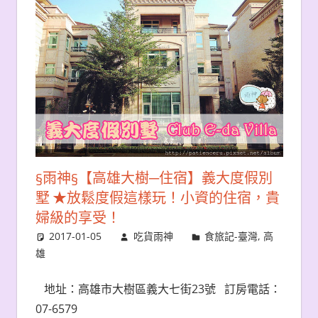
§雨神§【高雄大樹─住宿】義大度假別
墅 ★放鬆度假這樣玩！小資的住宿，貴
婦級的享受！
2017-01-05
吃貨雨神
食旅記-臺灣
,
高
雄
地址：高雄市大樹區義大七街23號 訂房電話：
07-6579