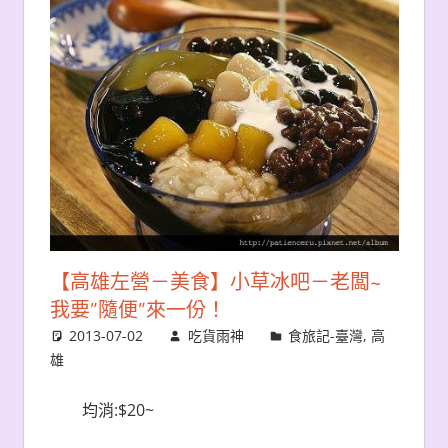
【高雄左營－美食】小草冰吧－老闆~
我要”隨便”來一份！
2013-07-02
吃貨雨神
食旅記-臺灣
,
高
雄
均消:$20~