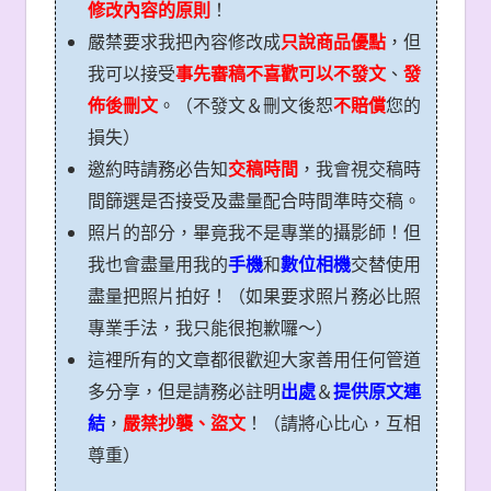
修改內容的原則
！
嚴禁要求我把內容修改成
只說商品優點
，但
我可以接受
事先審稿不喜歡可以不發文
、
發
佈後刪文
。（不發文＆刪文後恕
不賠償
您的
損失）
邀約時請務必告知
交稿時間
，我會視交稿時
間篩選是否接受及盡量配合時間準時交稿。
照片的部分，畢竟我不是專業的攝影師！但
我也會盡量用我的
手機
和
數位相機
交替使用
盡量把照片拍好！（如果要求照片務必比照
專業手法，我只能很抱歉囉～）
這裡所有的文章都很歡迎大家善用任何管道
多分享，但是請務必註明
出處
＆
提供原文連
結
，
嚴禁抄襲、盜文
！（請將心比心，互相
尊重）