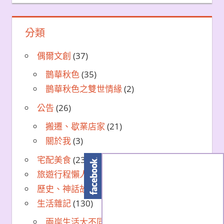
分類
偶爾文創
(37)
鵲華秋色
(35)
鵲華秋色之雙世情緣
(2)
公告
(26)
搬遷、歇業店家
(21)
關於我
(3)
宅配美食
(23)
旅遊行程懶人包
(7)
歷史、神話故事景點
(9)
生活雜記
(130)
兩岸生活大不同
(70)