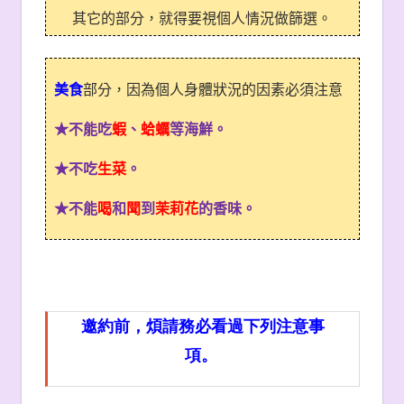
其它的部分，就得要視個人情況做篩選。
美食
部分，因為個人身體狀況的因素必須注意
★不能吃
蝦
、
蛤蠣
等海鮮。
★不吃
生菜
。
★不能
喝
和
聞
到
茉莉花
的香味。
邀約前，煩請務必看過下列注意事
項。