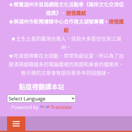
★
榮獲
湖州市首屆網路文化活動季
《兩岸文化交流促
進獎》
。
按我連結
★與湖州市新聞傳媒中心合作南太湖號專欄。
按我連
結
★土生土長的臺灣台南人，目前大多居住在浙江湖
州。
★吃貨雨神實在太過動，常常到處玩耍，所以為了加
速清掃越積越多的電腦檔裡的旅遊和美食的檔案夾，
格子裡的文章會有部份是多年的回憶錄。
點這裡翻譯本站
Powered by
Translate