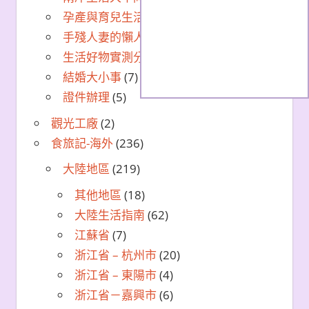
孕產與育兒生活筆記
(25)
手殘人妻的懶人美食DIY
(8)
生活好物實測分享
(16)
結婚大小事
(7)
證件辦理
(5)
觀光工廠
(2)
食旅記-海外
(236)
大陸地區
(219)
其他地區
(18)
大陸生活指南
(62)
江蘇省
(7)
浙江省 – 杭州市
(20)
浙江省 – 東陽市
(4)
浙江省－嘉興市
(6)