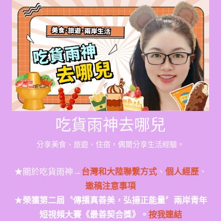
Skip
to
content
吃貨雨神去哪兒
分享美食、旅遊、住宿，偶爾分享生活經驗。
★關於吃貨雨神→
台灣和大陸聯繫方式
、
個人經歷
、
邀稿注意事項
★
榮獲第二屆〝傳播真善美，弘揚正能量〞兩岸青年
短視頻大賽《最善契合獎》。
按我連結