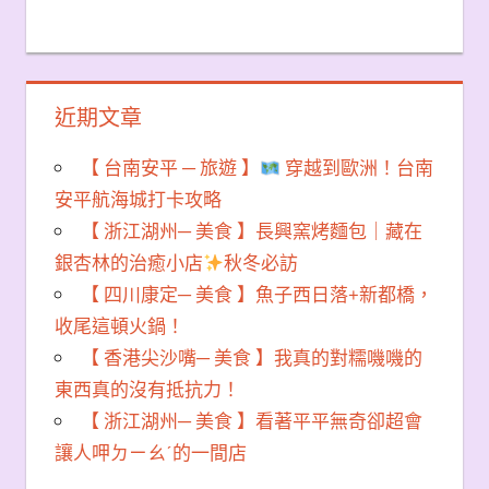
近期文章
【 台南安平 ─ 旅遊 】
穿越到歐洲！台南
安平航海城打卡攻略
【 浙江湖州─ 美食 】長興窯烤麵包｜藏在
銀杏林的治癒小店
秋冬必訪
【 四川康定─ 美食 】魚子西日落+新都橋，
收尾這頓火鍋！
【 香港尖沙嘴─ 美食 】我真的對糯嘰嘰的
東西真的沒有抵抗力！
【 浙江湖州─ 美食 】看著平平無奇卻超會
讓人呷ㄉㄧㄠˊ的一間店