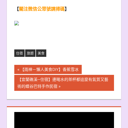
【
關注微信公眾號請掃碼
】
住宿
旅遊
美食
文
Previous
【雨神－懶人美食DIY】香蕉雪冰
Post:
章
Next
【宜蘭礁溪─住宿】連喝水的茶杯都這麼有氣質又藝
Post:
術的蝶谷巴特手作民宿
導
覽