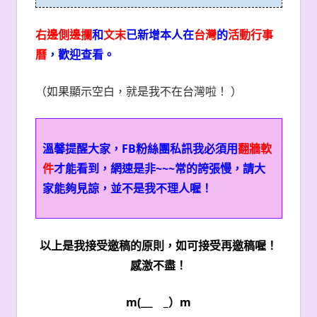
右邊側邊攔
和
文末
已新增本人在
台灣
的
活動行事
曆
，歡迎查看。
（如果顯示空白，就是我不在台灣啦！ ）
溫馨提醒大家，FB粉絲團私訊我必須用
翻牆軟
件
才能看到，網速是非~~~常的誇張慢，請大
家能夠見諒，並不是我不理人喔！
以上是我接受邀稿的原則，如可接受再邀稿喔！
感激不盡！
m(＿ _）m