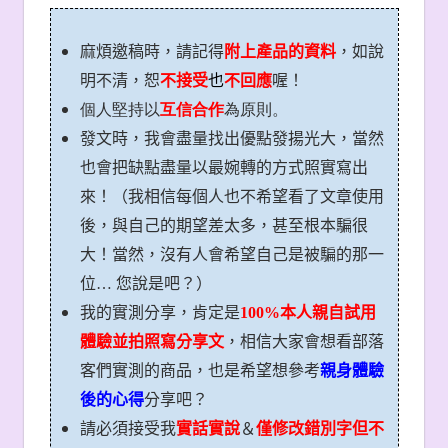
麻煩邀稿時，請記得
附上產品的資料
，如說
明不清，恕
不接受
也
不回應
喔！
個人堅持以
互信合作
為原則。
發文時，我會盡量找出優點發揚光大，當然
也會把缺點盡量以最婉轉的方式照實寫出
來！（我相信每個人也不希望看了文章使用
後，與自己的期望差太多，甚至根本騙很
大！當然，沒有人會希望自己是被騙的那一
位… 您說是吧？）
我的實測分享，肯定是
100%
本人親自試用
體驗並拍照寫分享文
，相信大家會想看部落
客們實測的商品，也是希望想參考
親身體驗
後的心得
分享吧？
請必須接受我
實話實說
＆
僅修改錯別字但
不