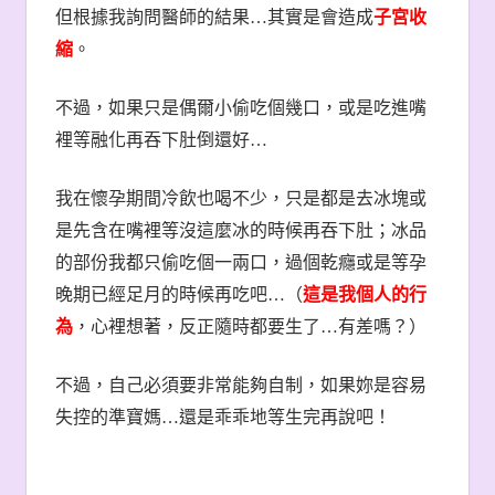
但根據我詢問醫師的結果
…
其實是會造成
子宮收
縮
。
不過，如果只是偶爾小偷吃個幾口，或是吃進嘴
裡等融化再吞下肚倒還好
…
我在懷孕期間冷飲也喝不少，只是都是去冰塊或
是先含在嘴裡等沒這麼冰的時候再吞下肚；冰品
的部份我都只偷吃個一兩口，過個乾癮或是等孕
晚期已經足月的時候再吃吧
…
（
這是我個人的行
為
，心裡想著，反正隨時都要生了
…
有差嗎？）
不過，自己必須要非常能夠自制，如果妳是容易
失控的準寶媽
…
還是乖乖地等生完再說吧！