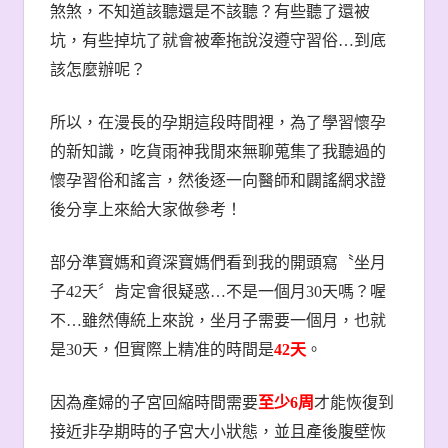
煞煞，不知道該聽還是不該聽？有些聽了還被
坑，有些掉坑了就會被牽拖說沒遵守習俗
…
到底
該怎麼辦呢？
所以，在漫長的孕期這段時間裡，為了學習懷孕
的新知識，吃貨雨神我閒來無聊蒐集了我聽過的
懷孕習俗和謠言，然後逐一向醫師和闢謠網求證
後分享上來給大家做參考！
部分準寶媽和資深寶媽們看到我的開頭寫〝坐月
子
42
天〞肯定會很疑惑
…
不是一個月
30
天嗎？喔
不
…
雖然傳統上來說，坐月子需要一個月，也就
是
30
天，但實際上精准的時間是
42
天
。
因為產婦的子宮回縮時間需要
至少
6
周
才能恢復到
接近非孕期時的子宮大小狀態，並且產後腹壁恢