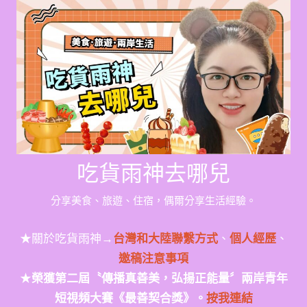
Skip
to
content
吃貨雨神去哪兒
分享美食、旅遊、住宿，偶爾分享生活經驗。
★關於吃貨雨神→
台灣和大陸聯繫方式
、
個人經歷
、
邀稿注意事項
★
榮獲第二屆〝傳播真善美，弘揚正能量〞兩岸青年
短視頻大賽《最善契合獎》。
按我連結