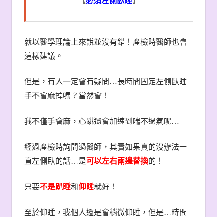
【
必須左側臥睡
】
就以醫學理論上來說並沒有錯！產檢時醫師也會
這樣建議。
但是，有人一定會有疑問
…
長時間固定左側臥睡
手不會麻掉嗎？當然會！
我不僅手會麻，心跳還會加速到喘不過氣呢
…
經過產檢時詢問過醫師，其實如果真的沒辦法一
直左側臥的話
…
是
可以左右兩邊替換
的！
只要
不是趴睡
和
仰睡
就好！
至於仰睡，我個人還是會稍微仰睡，但是
…
時間