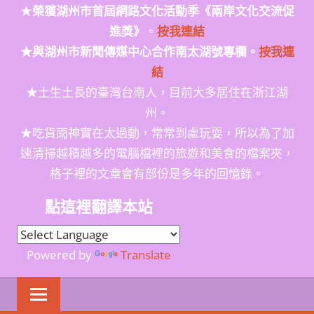
★
榮獲
湖州市首屆網路文化活動季
《兩岸文化交流促
進獎》
。
按我連結
★與湖州市新聞傳媒中心合作南太湖號專欄。
按我連
結
★土生土長的臺灣台南人，目前大多居住在浙江湖
州。
★吃貨雨神實在太過動，常常到處玩耍，所以為了加
速清掃越積越多的電腦檔裡的旅遊和美食的檔案夾，
格子裡的文章會有部份是多年的回憶錄。
點這裡翻譯本站
Powered by
Translate