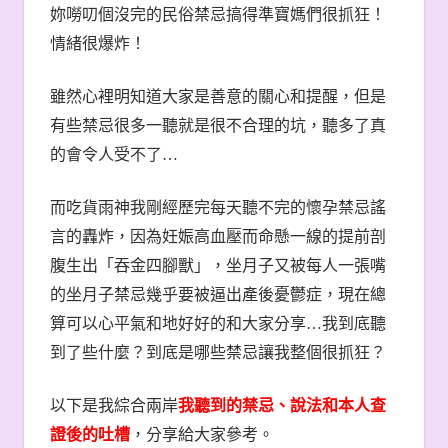
妳嘮叨個沒完的民俗禁忌搞得準寶媽們很抓狂！
情緒很爆炸！
雖然心裡明知道大家是善意的關心和提醒，但是
有些禁忌很多一聽就是很不合理的坑，聽多了真
的會令人受不了
…
而吃貨雨神我剛經歷完每天聽不完的懷孕禁忌謠
言的轟炸，因為妊娠高血壓而命懸一線的提前剖
腹生出「吞金四腳獸」，坐月子又被每人一張嘴
的坐月子禁忌幾乎要被逼出產後憂鬱症，現在總
算可以心平氣和地好好的和大家分享
…
我到底聽
到了些什麼？到底是哪些禁忌讓我整個很抓狂？
以下是我綜合兩岸
我聽到的禁忌、說法和本人查
證後的吐槽
，分享給大家參考。