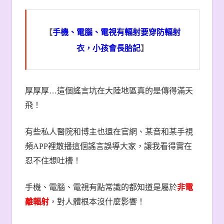
【
手機、電腦、電視有輻射要穿防輻射
衣，小孩會長胎記
】
厚厚厚
…
這個謠言坑在大陸地區真的是傳得滿天
飛！
有些私人醫院和博主也還在官網、某音和某手視
頻
APP
裡散播這個謠言誤導大家，讓我看得實在
忍不住想吐槽！
手機、電腦、電視有點常識的都知道是屬於
非電
離輻射
，對人體根本沒什麼影響！