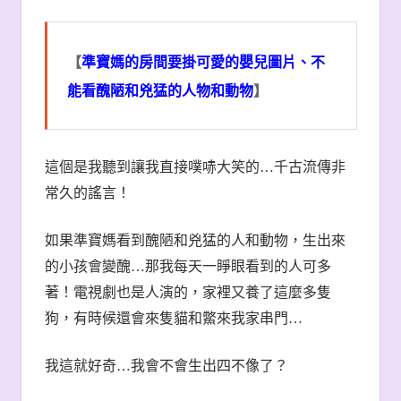
【
準寶媽的房間要掛可愛的嬰兒圖片、不
能看醜陋和兇猛的人物和動物
】
這個是我聽到讓我直接噗哧大笑的
…
千古流傳非
常久的謠言！
如果準寶媽看到醜陋和兇猛的人和動物，生出來
的小孩會變醜
…
那我每天一睜眼看到的人可多
著！電視劇也是人演的，家裡又養了這麼多隻
狗，有時候還會來隻貓和鱉來我家串門
…
我這就好奇
…
我會不會生出四不像了？