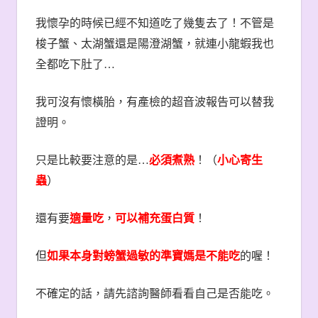
我懷孕的時候已經不知道吃了幾隻去了！不管是
梭子蟹、太湖蟹還是陽澄湖蟹，就連小龍蝦我也
全都吃下肚了
…
我可沒有懷橫胎，有產檢的超音波報告可以替我
證明。
只是比較要注意的是
…
必須煮熟
！（
小心寄生
蟲
）
還有要
適量吃
，
可以補充蛋白質
！
但
如果本身對螃蟹過敏的準寶媽是不能吃
的喔！
不確定的話，請先諮詢醫師看看自己是否能吃。