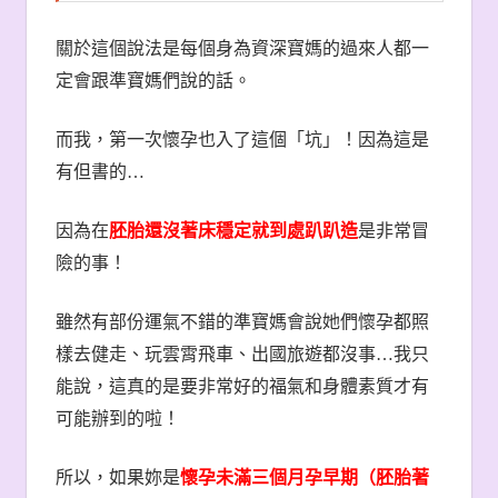
關於這個說法是每個身為資深寶媽的過來人都一
定會跟準寶媽們說的話。
而我，第一次懷孕也入了這個「坑」！因為這是
有但書的
…
因為在
胚胎還沒著床穩定就到處趴趴造
是非常冒
險的事！
雖然有部份運氣不錯的準寶媽會說她們懷孕都照
樣去健走、玩雲霄飛車、出國旅遊都沒事
…
我只
能說，這真的是要非常好的福氣和身體素質才有
可能辦到的啦！
所以，如果妳是
懷孕未滿三個月孕早期（胚胎著