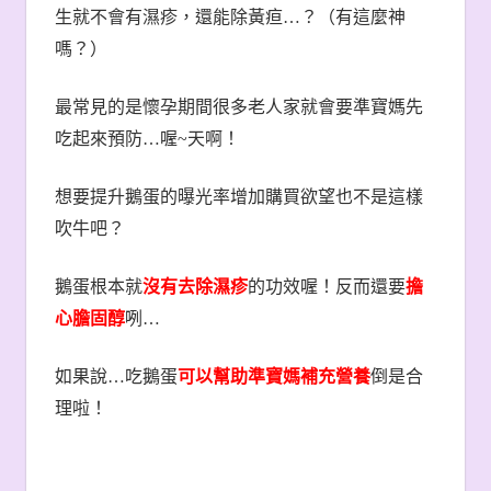
生就不會有濕疹，還能除黃疸
…
？（有這麼神
嗎？）
最常見的是懷孕期間很多老人家就會要準寶媽先
吃起來預防
…
喔
~
天啊！
想要提升鵝蛋的曝光率增加購買欲望也不是這樣
吹牛吧？
鵝蛋根本就
沒有去除濕疹
的功效喔！反而還要
擔
心膽固醇
咧
…
如果說
…
吃鵝蛋
可以幫助準寶媽補充營養
倒是合
理啦！