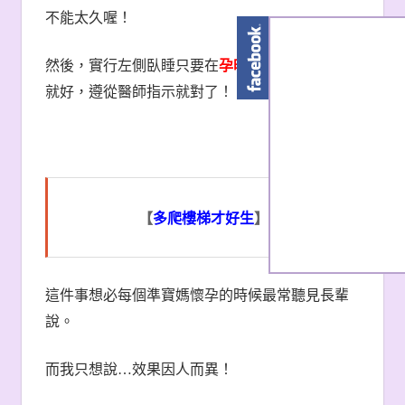
不能太久喔！
然後，實行左側臥睡只要在
孕晚期最後
3
個月
再做
就好，遵從醫師指示就對了！
【
多爬樓梯才好生
】
這件事想必每個準寶媽懷孕的時候最常聽見長輩
說。
而我只想說
…
效果因人而異！