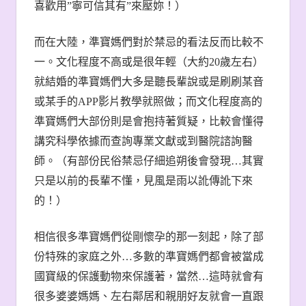
喜歡用
”
寧可信其有
”
來壓妳！）
而在大陸，準寶媽們對於禁忌的看法反而比較不
一。文化程度不高或是很年輕（大約
20
歲左右）
就結婚的準寶媽們大多是聽長輩說或是刷刷某音
或某手的
APP
影片教學就照做；而文化程度高的
準寶媽們大部份則是會抱持著質疑，比較會懂得
講究科學依據而查詢專業文獻或到醫院諮詢醫
師。（有部份民俗禁忌仔細追朔後會發現
…
其實
只是以前的長輩不懂，見風是雨以訛傳訛下來
的！）
相信很多準寶媽們從剛懷孕的那一刻起，除了部
份特殊的家庭之外
…
多數的準寶媽們都會被當成
國寶級的保護動物來保護著，當然
…
這時就會有
很多婆婆媽媽、左右鄰居和親朋好友就會一直跟