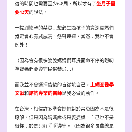
復的時間也需要至少
6-8
周，所以才有了
坐月子需
要
42
天
的說法。
一提到懷孕的禁忌
…
想必生過孩子的資深寶媽們
肯定會心有戚戚焉，怨聲連連，當然
…
我也不會
例外！
（因為會有很多婆婆媽媽們耳提面命不停的嘮叨
準寶媽們要遵守民俗禁忌
…
）
而我並不會選擇傻傻的盲從坑自己，
上網查醫學
文獻
和
諮詢專業的醫師
是我必做的動作。
在台灣，相信許多準寶媽們對於禁忌因為不是很
瞭解，但是因為媽媽說或是婆婆說，自己也不是
很懂
…
於是只好乖乖遵守。（因為很多長輩總是