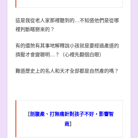
這是我從老人家那裡聽到的
…
不知道他們是從哪
裡判斷瞎掰來的？
有的還煞有其事地解釋說小孩就是要經過產道的
擠壓才會變聰明
…
？（心裡先翻個白眼）
難道歷史上的名人和天才全部都是自然產的嗎？
【
剖腹產、打無痛針對孩子不好，影響智
商
】