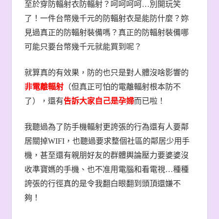
至於穿防輻射衣防輻射？呵呵呵呵
…
別開玩笑
了！一件台幣幾千元的防輻射衣是能防什麼？妳
見過真正的防輻射裝備嗎？真正的防輻射裝備哪
可能只要台幣幾千元就能買到呢？
就算真的有效果，防的也只是對人體沒啥影響的
非電離輻射
（但真正可怕的電離輻射根本防不
了），還有
告訴大家自己是孕婦
而已啦！
我聽過為了防手機輻射更誇張的行為還有人要鄰
居關掉
WIFI
，也聽過要求整個社區的鄰居少用手
機，甚至還有親朋好友的群體輿論壓力要婆婆沒
收準寶媽的手機、也不准用電腦和看電視
…
種種
誇張的行徑真的是令我翻白眼翻到頭頂還嫌不
夠！