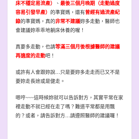
床不穩定易流產）
、
最後三個月晚期（走動過度
容易引發早產）
的準寶媽，還有
曾經有過流產紀
錄
的準寶媽，真的
非常不建議
妳多走動，醫師也
會建議妳乖乖地躺床休養的喔！
真要多走動，也請
等滿三個月後根據醫師的建議
再適度的走動
吧！
或許有人會跟妳說
…
只是要妳多走走而已又不是
要妳走長途或是健走。
嗯哼
~~~
這時候妳就可以告訴對方，其實平常在家
裡走動不就已經在走了嗎？難道平常都是用飄
的？或者，請告訴對方
…
請遵照醫師的建議囉！