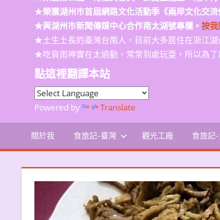
★
榮獲
湖州市首屆網路文化活動季
《兩岸文化交流
★與湖州市新聞傳媒中心合作南太湖號專欄。
按我
★土生土長的臺灣台南人，目前大多居住在浙江湖
★吃貨雨神實在太過動，常常到處玩耍，所以為了
點這裡翻譯本站
Powered by
Translate
關於我
食旅記-臺灣
觀光工廠
食旅記