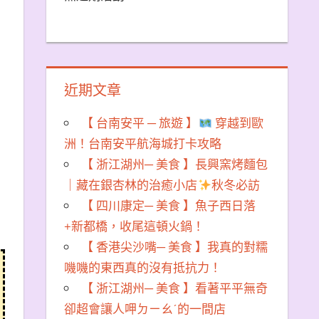
近期文章
【 台南安平 ─ 旅遊 】
穿越到歐
洲！台南安平航海城打卡攻略
【 浙江湖州─ 美食 】長興窯烤麵包
｜藏在銀杏林的治癒小店
秋冬必訪
【 四川康定─ 美食 】魚子西日落
+新都橋，收尾這頓火鍋！
【 香港尖沙嘴─ 美食 】我真的對糯
嘰嘰的東西真的沒有抵抗力！
【 浙江湖州─ 美食 】看著平平無奇
卻超會讓人呷ㄉㄧㄠˊ的一間店