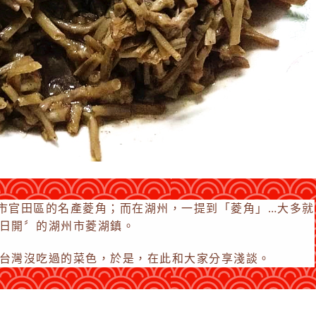
市官田區的名產菱角；而在湖州，一提到「菱角」…大多就
日開〞的湖州市菱湖鎮。
台灣沒吃過的菜色，於是，在此和大家分享淺談。