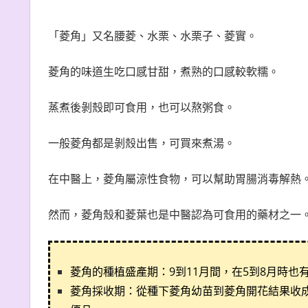
「菱角」又名腰菱、水栗、水栗子、菱實。
菱角的味道生吃口感甘甜，煮熟的口感較軟糯。
蒸煮後剝殼即可食用，也可以熬粥食。
一般菱角都是剝殼出售，可買來煮湯。
在中醫上，菱角屬涼性食物，可以幫助胃腸消毒解熱
然而，菱角殼和菱葉也是中醫認為可食用的藥材之一
菱角的種植盛產期：9到11月間，在5到8月時也
菱角採收期：從種下菱角幼苗到菱角開花結果收成