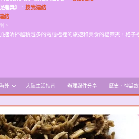
促進獎》
。
按我連結
連結
州。
加速清掃越積越多的電腦檔裡的旅遊和美食的檔案夾，格子
-海外
大陸生活指南
辦理證件分享
歷史、神話故