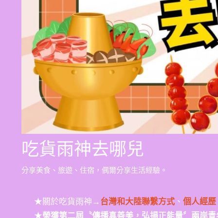
吃貨雨神去哪兒
分享美食、旅遊、住宿，偶爾分享生活經驗。
★關於吃貨雨神→
台灣和大陸聯繫方式
、
個人經歷
★
榮獲第二屆〝傳播真善美，弘揚正能量〞兩岸青