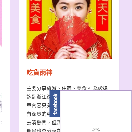
吃貨雨神
主要分享旅游、住宿、美食。 為愛遠
嫁到浙江湖州的台南天秤座女子。 文
章內容只有非常口語易懂的描述，沒
有深奧的專有名詞。 熱門景點我也會
去湊熱鬧，但我更愛冷門小眾景點。
偶爾也會分享在大陸生活的小撇步，