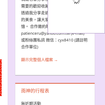
需要的歡迎收藏文章。 希望大家能夠
透過我分享走過的旅遊景點和品嚐過
的美食，讓大家都能夠擁有美好的回
憶。 合作邀約聯繫方式：
patienceru@yahoo.com.tw (e-mail)
或粉絲團私訊 微信：cyx8410 (請註明
合作單位)
顯示完整個人檔案 →
雨神的行程表
無近期活動