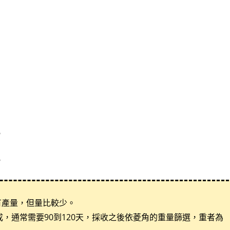
。
。
有產量，但量比較少。
，通常需要90到120天，採收之後依菱角的重量篩選，重者為