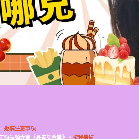
、
邀稿注意事項
年短視頻大賽《最善契合獎》。
按我連結