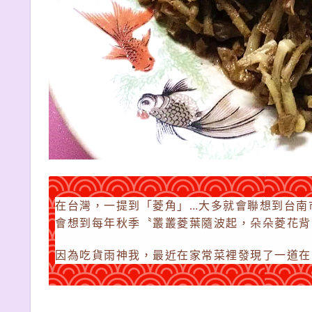
在台灣，一提到「菱角」…大多就會聯想到台南
會想到每年秋季〝叢叢菱葉隨波起，朵朵菱花背
因為吃貨雨神我，最近在家常菜裡發現了一道在