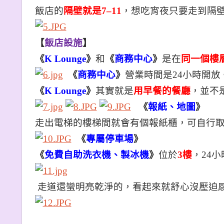
飯店的
隔壁就是7–11
，想吃宵夜只要走到隔
【
飯店設施
】
《
K Lounge
》
和
《
商務中心
》
是在
同一個樓
《
商務中心
》
營業時間是24小時開放
《
K Lounge
》
其實就是
用早餐的餐廳
，並不
《
報紙、地圖
》
走出電梯的樓梯間就會有個報紙櫃，可自行
《
專屬停車場
》
《
免費自助洗衣機、製冰機
》
位於
3
樓
，24
走道還蠻明亮乾淨的，看起來就舒心沒壓迫