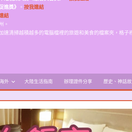
促進獎》
。
按我連結
連結
州。
加速清掃越積越多的電腦檔裡的旅遊和美食的檔案夾，格子
-海外
大陸生活指南
辦理證件分享
歷史、神話故