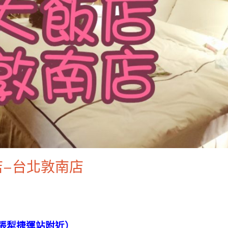
店–台北敦南店
六張犁捷運站附近）