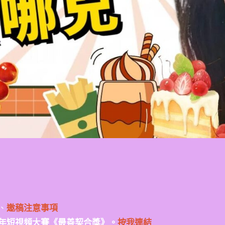
、
邀稿注意事項
年短視頻大賽《最善契合獎》。
按我連結