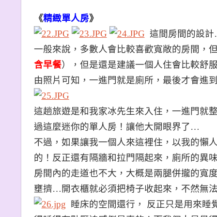
《
精緻單人房
》
這間房間的設計
一般來說，多數人會比較喜歡寬敞的房間，但
含早餐
），但是還是建議一個人住會比較舒
由照片可知，一進門就是廁所，最後才會進
這趟旅遊是和我家冰先生來入住，一進門就
過這麼迷你的單人房！讓他大開眼界了…
不過，如果讓我一個人來這裡住，以我的懶人
的！反正還有隔牆和拉門隔起來，廁所的異
房間內的走道也不大，大概是兩腿併攏的寬
壅擠…開衣櫃就必須把椅子收起來，不然無
睡床的空間還行， 反正只是用來睡