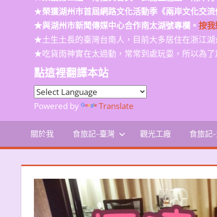
★
榮獲
湖州市首屆網路文化活動季
《兩岸文化交流
★與湖州市新聞傳媒中心合作南太湖號專欄。
按我
★土生土長的臺灣台南人，目前大多居住在浙江湖
★吃貨雨神實在太過動，常常到處玩耍，所以為了
點這裡翻譯本站
Powered by
Translate
關於我
食旅記-臺灣
觀光工廠
食旅記