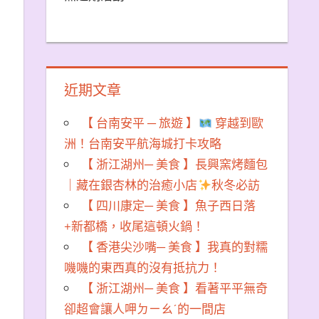
近期文章
【 台南安平 ─ 旅遊 】
穿越到歐
洲！台南安平航海城打卡攻略
【 浙江湖州─ 美食 】長興窯烤麵包
｜藏在銀杏林的治癒小店
秋冬必訪
【 四川康定─ 美食 】魚子西日落
+新都橋，收尾這頓火鍋！
【 香港尖沙嘴─ 美食 】我真的對糯
嘰嘰的東西真的沒有抵抗力！
【 浙江湖州─ 美食 】看著平平無奇
卻超會讓人呷ㄉㄧㄠˊ的一間店