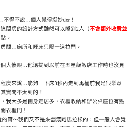
…不得不說…個人覺得挺妙der！
這間房的設計方式雖然可以睡到2人（
不會額外收費
服點。
到房間…廁所和睡床只隔一道拉門。
整個大傻眼…他還提到以前在五星級飯店工作時也沒見
程度來說…能夠一下床3秒內走到馬桶前我是很樂意
味其實聞不太到的！
度，我大多是側身走居多，衣櫃收納和辦公桌座位有點
法開衣櫃門！
覺的嘛〜我們又不是來翻滾跑馬拉松的，但一般人會覺