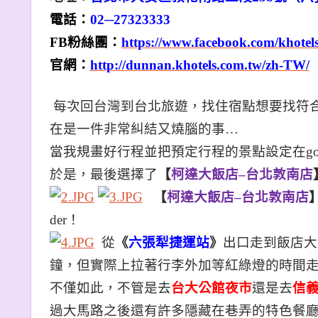
電話：
02
─27323333
FB
粉絲團：
https://www.facebook.com/khotel
官網：
http://dunnan.khotels.com.tw/zh-TW/
每次回台灣到台北旅遊，找住宿點想要找符
在是一件非常糾結又燒腦的事…
當我規畫好行程並把預定行程的景點設定在goo
於是，最後選擇了
【
柯達大飯店–台北敦南店
【
柯達大飯店–台北敦南店
der！
從
《
六張犁捷運站
》
出口走到飯店大
鐘，但實際上拉著行李外加等紅綠燈的時間走
不僅如此，不管是去
台大公館夜市
還是去
信
過大馬路之後還有許多隱藏在巷弄的特色餐