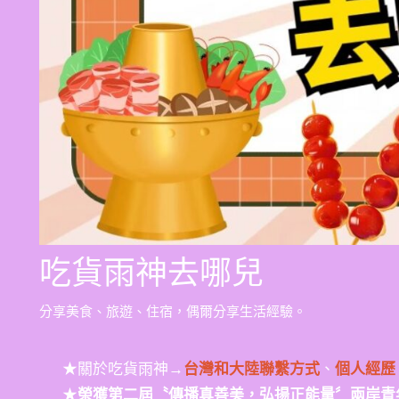
吃貨雨神去哪兒
分享美食、旅遊、住宿，偶爾分享生活經驗。
★關於吃貨雨神→
台灣和大陸聯繫方式
、
個人經歷
★
榮獲第二屆〝傳播真善美，弘揚正能量〞兩岸青