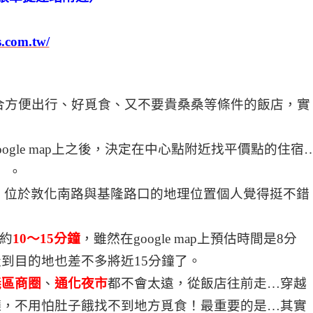
s.com.tw/
合方便出行、好覓食、又不要貴桑桑等條件的飯店，實
gle map上之後，決定在中心點附近找平價點的住宿
】
。
】
位於敦化南路與基隆路口的地理位置個人覺得挺不錯
約
10
〜15分鐘
，雖然在google map上預估時間是8分
到目的地也差不多將近15分鐘了。
義區商圈
、
通化夜市
都不會太遠，從飯店往前走…穿越
廳，不用怕肚子餓找不到地方覓食！最重要的是…其實