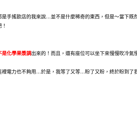
都是手搖飲店的我來說…並不是什麼稀奇的東西，但是〜當下既
吧！
不是化學果漿調
出來的！而且，還有座位可以坐下來慢慢吹冷氣
這裡電力也不夠用…於是，我等了又等…盼了又盼，終於盼到了