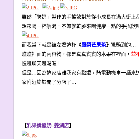
雖然「酸奶」製作的手搖飲對於從小成長在滿大街上
想來喝一杯解渴，不如就乾脆來喝健康一點的手搖飲
而我當下就是被左邊這杯
《
鳳梨芒果茶
》
驚艷到的…
瞧瞧裡面的內容物，都是真真實實的水果在裡面，
並
慢邊聊天邊喝喔！
但是…因為這家店離我家有點遠，騎電動機車一趟來
家附近終於開了分店了…
【
乳果說酸奶–菱湖店
】