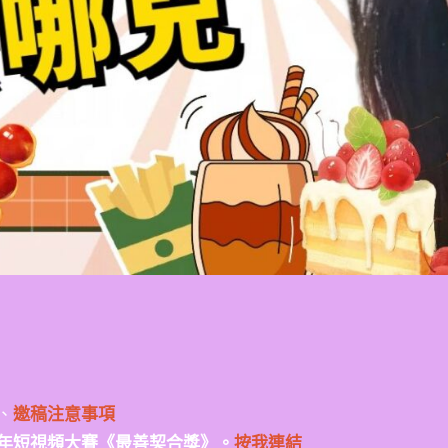
、
邀稿注意事項
年短視頻大賽《最善契合獎》。
按我連結