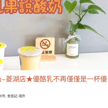
奶–菱湖店★優酪乳不再僅僅是一杯優
州市
,
食旅記-海外