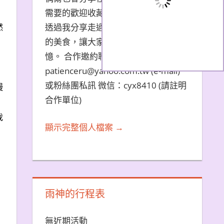
需要的歡迎收藏文章。 希望大家能夠
透過我分享走過的旅遊景點和品嚐過
然
的美食，讓大家都能夠擁有美好的回
憶。 合作邀約聯繫方式：
patienceru@yahoo.com.tw (e-mail)
或粉絲團私訊 微信：cyx8410 (請註明
慢
合作單位)
我
顯示完整個人檔案 →
雨神的行程表
無近期活動