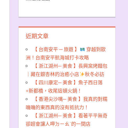
近期文章
【 台南安平 ─ 旅遊 】
穿越到歐
洲！台南安平航海城打卡攻略
【 浙江湖州─ 美食 】長興窯烤麵包
｜藏在銀杏林的治癒小店
秋冬必訪
【 四川康定─ 美食 】魚子西日落
+新都橋，收尾這頓火鍋！
【 香港尖沙嘴─ 美食 】我真的對糯
嘰嘰的東西真的沒有抵抗力！
【 浙江湖州─ 美食 】看著平平無奇
卻超會讓人呷ㄉㄧㄠˊ的一間店