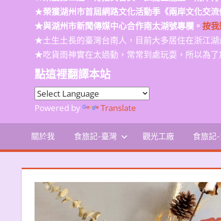
★
榮獲
湖州市首屆網路文化活動季
《兩岸文化交流
★與湖州市新聞傳媒中心合作南太湖號專欄。
按我
★土生土長的臺灣台南人，目前大多居住在浙江湖
★吃貨雨神實在太過動，常常到處玩耍，所以為了
點這裡翻譯本站
Powered by
Translate
關於我
食旅記-臺灣
觀光工廠
食旅記