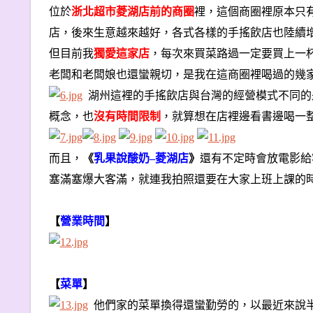
位於
浙北超市菱湖店前的商圈
裡，這個商圈裡原本只有號稱
店，後來生意越來越好，各式各樣的手搖飲店也陸續
但目前我
獨愛這家店
，每次來買菜路過一定要買上一
老闆和老闆娘也還蠻親切，是我在這商圈裡喝過的幾
湖州這裡的手搖飲店與台灣的經營模式不同的
概念，也
沒有時間限制
，就算想在店裡邊看書邊喝一
而且，
《
乳果說酸奶–菱湖店
》
還有不定時會放電影給
塞滿塞爆大客滿，就連我拍照還要在大家上班上課的
【
營業時間
】
【
菜單
】
他們家的菜單換得還蠻勤勞的，以最近來說