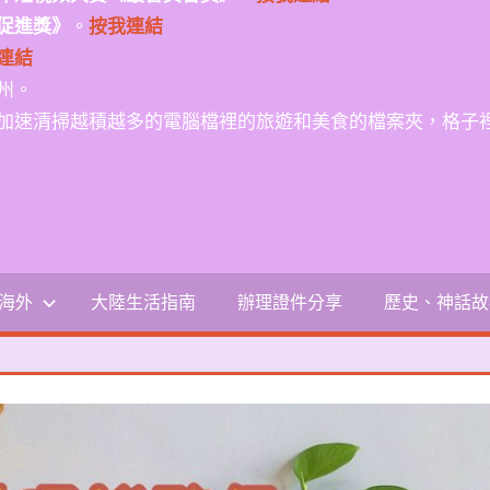
促進獎》
。
按我連結
連結
州。
加速清掃越積越多的電腦檔裡的旅遊和美食的檔案夾，格子
-海外
大陸生活指南
辦理證件分享
歷史、神話故