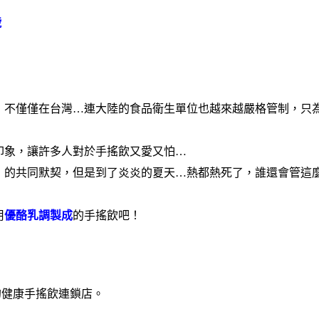
號
，不僅僅在台灣…連大陸的食品衛生單位也越來越嚴格管制，只
印象，讓許多人對於手搖飲又愛又怕…
」的共同默契，但是到了炎炎的夏天…熱都熱死了，誰還會管這
用
優酪乳調製成
的手搖飲吧！
的健康手搖飲連鎖店。