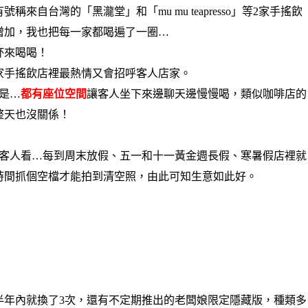
來自台灣的「黑瀧堂」和「mu mu teapresso」等2家手搖飲
增加，我也把每一家都喝遍了一圈…
杯來喝喝！
家手搖飲店裡最熱情又會招呼客人店家。
是…
都有座位空間
讓客人坐下來邊聊天邊慢慢喝，類似咖啡店的
整天也沒關係！
客人看…每到周末放假、五一和十一黃金週長假、寒暑假店裡就
時間抓個空檔才能拍到清空照，由此可知生意如此好。
半年內就換了3次，還有不定期推出的老闆娘限定隱藏版，種類多