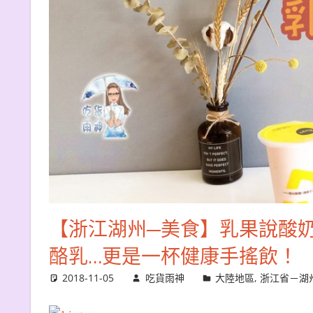
【浙江湖州─美食】乳果說酸
酪乳…更是一杯健康手搖飲！
2018-11-05
吃貨雨神
大陸地區
,
浙江省－湖