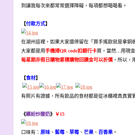
到讓我每次來都常常選擇障礙，每項都想喝喝看。
【
付款方式
】
在湖州這裡，如果大家還停留在「買手搖飲就是拿銅
大家都是用
手機掃QR code扣銀行卡
買，當然…用現
每星期非假日購物累積購物回饋金可以折價
，所以，
【
食材
】
有照片有證據，所有飲品的食材都是從冰櫃裡真真實
《
繽紛炒酸奶
》
￥15
口味有：
原味
、
藍莓
、
草莓
、
芒果
、
百香果
。