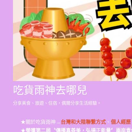
吃貨雨神去哪兒
分享美食、旅遊、住宿，偶爾分享生活經驗。
★關於吃貨雨神→
台灣和大陸聯繫方式
、
個人經歷
★
榮獲第二屆〝傳播真善美，弘揚正能量〞兩岸青