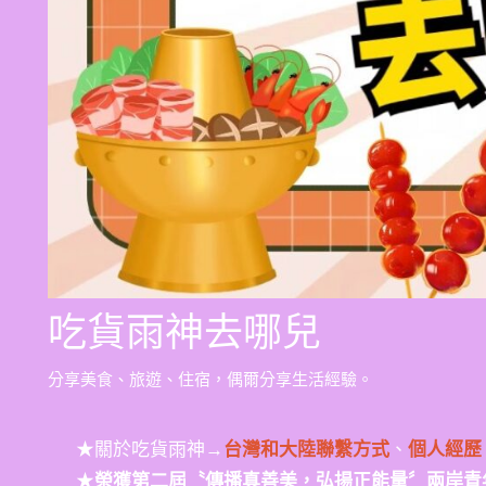
吃貨雨神去哪兒
分享美食、旅遊、住宿，偶爾分享生活經驗。
★關於吃貨雨神→
台灣和大陸聯繫方式
、
個人經歷
★
榮獲第二屆〝傳播真善美，弘揚正能量〞兩岸青