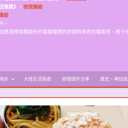
促進獎》
。
按我連結
連結
州。
加速清掃越積越多的電腦檔裡的旅遊和美食的檔案夾，格子
-海外
大陸生活指南
辦理證件分享
歷史、神話故