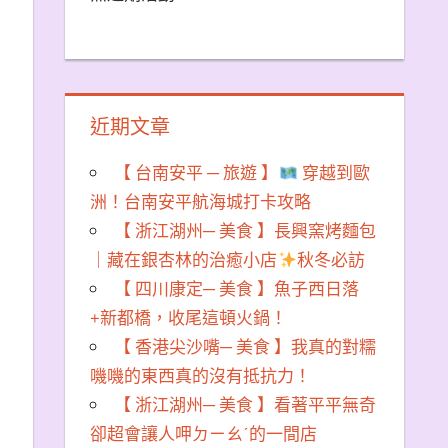
近期文章
【 台南安平 ─ 旅遊 】
穿越到歐
洲！台南安平航海城打卡攻略
【 浙江湖州─ 美食 】長興窯烤麵包
｜藏在銀杏林的治癒小店
秋冬必訪
【 四川康定─ 美食 】魚子西日落
+新都橋，收尾這頓火鍋！
【 香港尖沙嘴─ 美食 】我真的對糯
嘰嘰的東西真的沒有抵抗力！
【 浙江湖州─ 美食 】看著平平無奇
卻超會讓人呷ㄉㄧㄠˊ的一間店