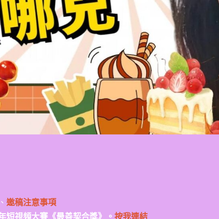
、
邀稿注意事項
年短視頻大賽《最善契合獎》。
按我連結