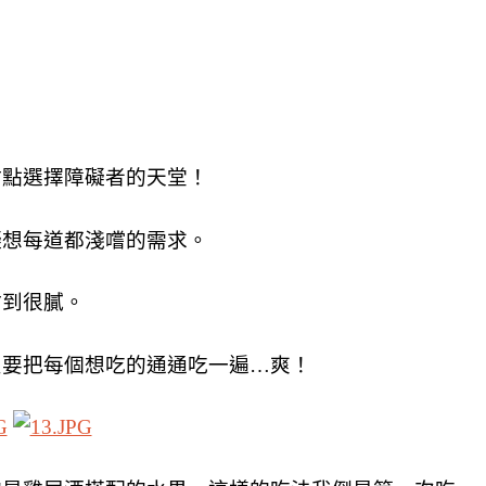
。
甜點選擇障礙者的天堂！
礙想每道都淺嚐的需求。
甜到很膩。
只要把每個想吃的通通吃一遍…爽！