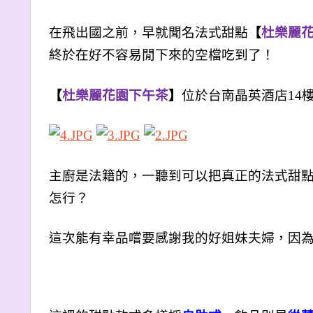
在飛出國之前，早就聞名法式甜點
【
杜樂麗
終於在好不容易閒下來的空檔吃到了！
【
杜樂麗花園下午茶
】
位於台南晶英酒店14
主廚是法籍的，一聽到可以把真正的法式甜
怎行？
這次能有幸品嚐要感謝我的好姐妹夫婦，因