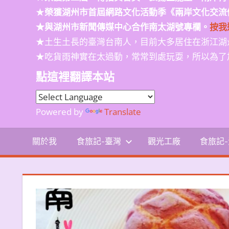
★
榮獲
湖州市首屆網路文化活動季
《兩岸文化交流
★與湖州市新聞傳媒中心合作南太湖號專欄。
按我
★土生土長的臺灣台南人，目前大多居住在浙江湖
★吃貨雨神實在太過動，常常到處玩耍，所以為了
點這裡翻譯本站
Powered by
Translate
關於我
食旅記-臺灣
觀光工廠
食旅記