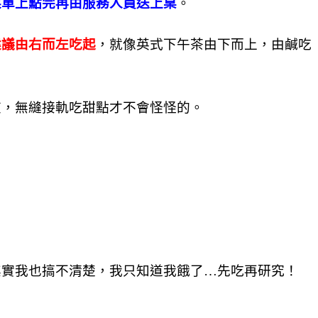
菜單上點完再由服務人員送上桌
。
建議由右而左吃起
，就像英式下午茶由下而上，由鹹吃
爽，無縫接軌吃甜點才不會怪怪的。
其實我也搞不清楚，我只知道我餓了…先吃再研究！