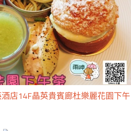
酒店14F晶英貴賓廊杜樂麗花園下午