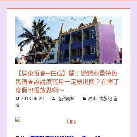
【屏東恆春─住宿】墾丁戀戀莎堡特色
民宿★誰說度蜜月一定要出國？在墾丁
度假也很放鬆啊〜
2018-06-20
吃貨雨神
屏東
,
食旅記-臺
灣