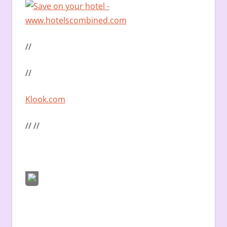
//
//
Klook.com
// //