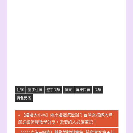
住宿
墾丁住宿
墾丁民宿
屏東
屏東民宿
民宿
特色民宿
文
Previous
【結婚大小事】兩岸婚姻怎麼辦？台灣女孩嫁大陸
Post:
郎詳細流程教學分享，需要的人必須筆記！
章
Next
【台北南港─服務】囍聚婚禮創意館–歸寧宴客篇★仙