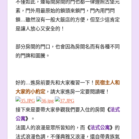
不僅如此，連每間房間的門也都一律遵照古堡元
素，門外用最原始的鎖頭來鎖門，門內用門閂
鎖…雖然沒有一般大飯店的方便，但至少這肯定
是讓人放心又安全的！
部分房間的門口，也會因為房間名而有各種不同
的門牌和圖騰。
好的…進房前要先和大家複習一下！
民宿主人和
大家的小約定
，請大家進房一定要閱讀喔！
接下來是要帶大家參觀我們要入住的房間
《
法式
公寓
》
。
法國人的浪漫是眾所皆知的，而
《
法式公寓
》
的
法式浪漫色調，不僅典雅又浪漫，還自帶貴族氣