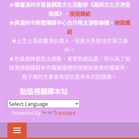
★
榮獲
湖州市首屆網路文化活動季
《兩岸文化交流促
進獎》
。
按我連結
★與湖州市新聞傳媒中心合作南太湖號專欄。
按我連
結
★土生土長的臺灣台南人，目前大多居住在浙江湖
州。
★吃貨雨神實在太過動，常常到處玩耍，所以為了加
速清掃越積越多的電腦檔裡的旅遊和美食的檔案夾，
格子裡的文章會有部份是多年的回憶錄。
點這裡翻譯本站
Powered by
Translate