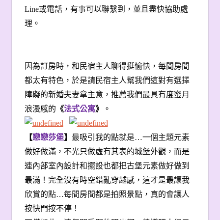
Line或電話，有事可以聯繫到，並且盡快協助處
理。
因為訂房時，和民宿主人聊得挺愉快，每間房間
都太有特色，於是請民宿主人幫我們這對有選擇
障礙的新婚夫妻拿主意，推薦我們最具有度蜜月
浪漫感的
《
法式公寓
》
。
【
戀戀莎堡
】
最吸引我的點就是…一個主題元素
做好做滿，不光只做虛有其表的城堡外觀，而是
連內部室內設計和擺設也都把古堡元素做好做到
最滿！完全沒有時空錯亂穿越感，這才是最讓我
欣賞的點…每間房間都是拍照景點，真的會讓人
按快門按不停！