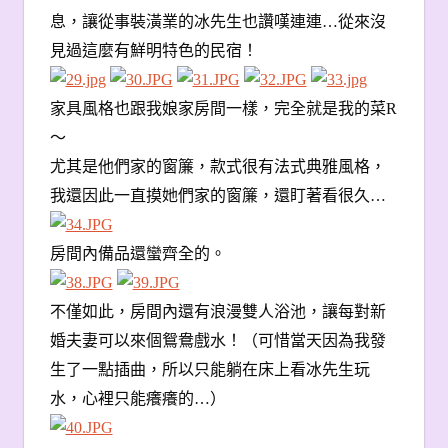
息，讓從事裝潢業的冰先生也讚嘆連連…從來沒
見過這麼有鮮明特色的民宿！
家具風格也跟我娘家房間一樣，完全就是我的菜R
〜
尤其是他們家的窗簾，款式很有法式典雅風格，
我還因此一直摸她們家的窗簾，還盯著看很久…
房間內備品還蠻齊全的。
不僅如此，房間內還有浪漫雙人浴池，讓每對新
婚夫妻可以來個鴛鴦戲水！（可惜當天因為我發
生了一點插曲，所以只能躺在床上看冰先生玩
水，心裡只能癢癢的…
）