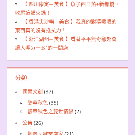
【 四川康定─ 美食 】魚子西日落+新都橋，
收尾這頓火鍋！
【 香港尖沙嘴─ 美食 】我真的對糯嘰嘰的
東西真的沒有抵抗力！
【 浙江湖州─ 美食 】看著平平無奇卻超會
讓人呷ㄉㄧㄠˊ的一間店
分類
偶爾文創
(37)
鵲華秋色
(35)
鵲華秋色之雙世情緣
(2)
公告
(26)
搬遷、歇業店家
(21)