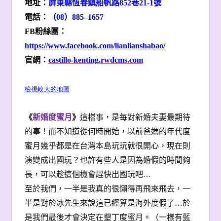
地址：
屏東縣恆春鎮船帆路852巷21-1號
電話：
（08）885–1657
FB
粉絲團：
https://www.facebook.com/lianlianshabao/
官網
：
castillo-kenting.rwdcms.com
檢視較大的地圖
《
新婚度蜜月
》
這檔事，是每對新婚夫妻最期待
的事！而不知道從何時開始，以前爸媽的年代度
蜜月幾乎都是在台灣本島玩玩就很開心，現在則
演變成出國玩？也許有些人是因為婚假的時間夠
長，可以趁這個機會趕快出國玩吧…
至於我們，一半是我真的很懶得再飛來飛去，一
半是對於冰先生來說這已經算是海外度假了…於
是我們最後才會決定在墾丁度蜜月。（一樣有藍