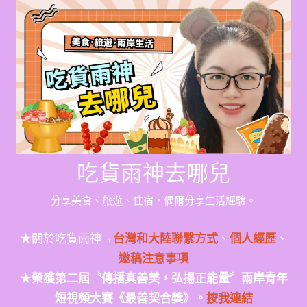
Skip
to
content
吃貨雨神去哪兒
分享美食、旅遊、住宿，偶爾分享生活經驗。
★關於吃貨雨神→
台灣和大陸聯繫方式
、
個人經歷
、
邀稿注意事項
★
榮獲第二屆〝傳播真善美，弘揚正能量〞兩岸青年
短視頻大賽《最善契合獎》。
按我連結