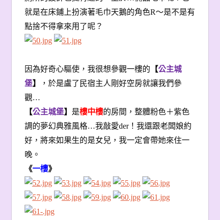
就是在床鋪上扮演著毛巾天鵝的角色R〜是不是有
點捨不得拿來用了呢？
因為好奇心驅使，我很想參觀一樓的
【
公主城
堡
】
，於是盧了民宿主人剛好空房就讓我們參
觀…
【
公主城堡
】
是
樓中樓
的房間，整體粉色＋紫色
調的夢幻典雅風格…我敲愛der！我還跟老闆娘約
好，將來如果生的是女兒，我一定會帶她來住一
晚。
《
一樓
》