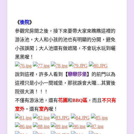
《
後院
》
參觀完房間之後，接下來要帶大家來瞧瞧這裡的
游泳池，大人和小孩的池也有明顯的分開，避免
小孩誤闖；大人池還有做遮陽，不會玩水玩到曬
黑黑喔！
說到這裡，許多人看到
【
戀戀莎堡
】
的前門以為
這裡只是小小一間城堡，那就誤會大囉…其實後
院很大滴！！！
不僅有游泳池，還有
花圃
和
BBQ
區
，而且
不只有
室外
，還有
室內
喔！