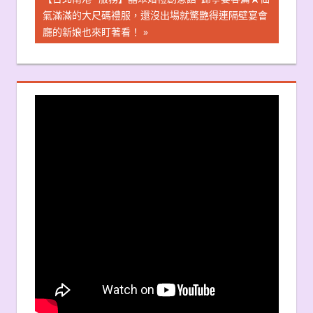
導
Post:
氣滿滿的大尺碼禮服，還沒出場就驚艷得連隔壁宴會
廳的新娘也來盯著看！
覽