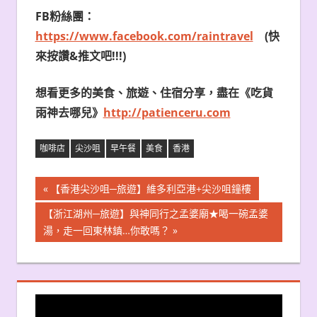
FB
粉絲團：
https://www.facebook.com/raintravel
(
快
來按讚&推文吧!!!)
想看更多的美食、旅遊、住宿分享，盡在《吃貨
雨神去哪兒》
http://patienceru.com
咖啡店
尖沙咀
早午餐
美食
香港
文
Previous
【香港尖沙咀─旅遊】維多利亞港+尖沙咀鐘樓
Post:
章
Next
【浙江湖州─旅遊】與神同行之孟婆廟★喝一碗孟婆
Post:
湯，走一回東林鎮…你敢嗎？
導
覽