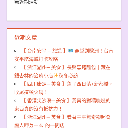
無近期活動
近期文章
【 台南安平 ─ 旅遊 】
穿越到歐洲！台南
安平航海城打卡攻略
【 浙江湖州─ 美食 】長興窯烤麵包｜藏在
銀杏林的治癒小店
秋冬必訪
【 四川康定─ 美食 】魚子西日落+新都橋，
收尾這頓火鍋！
【 香港尖沙嘴─ 美食 】我真的對糯嘰嘰的
東西真的沒有抵抗力！
【 浙江湖州─ 美食 】看著平平無奇卻超會
讓人呷ㄉㄧㄠˊ的一間店