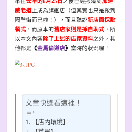
來在
去年的6月25日
之後已經搬遷到
加連
威老道
上成為旗艦店（但其實也只是搬到
隔壁街而已啦！），而且聽說
新店面採點
餐式
，而原本的
舊店家則是採自助式
，所
以本文內容
除了上述的店家資料
之外，其
他都是
《
金馬倫道店
》
當時的狀況喔！
文章快選看這裡！
【店內環境】
【菜單】