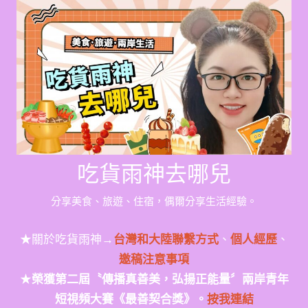
Skip
to
content
吃貨雨神去哪兒
分享美食、旅遊、住宿，偶爾分享生活經驗。
★關於吃貨雨神→
台灣和大陸聯繫方式
、
個人經歷
、
邀稿注意事項
★
榮獲第二屆〝傳播真善美，弘揚正能量〞兩岸青年
短視頻大賽《最善契合獎》。
按我連結