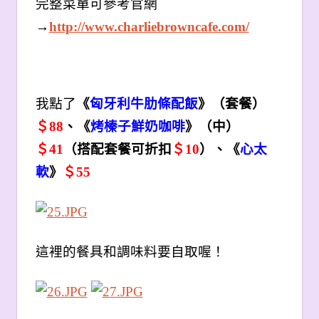
完整菜單可參考官網
→
http://www.charliebrowncafe.com/
我點了
《
匈牙利牛肋條配飯
》（套餐）
＄88
、《
烤榛子鮮奶咖啡
》（中）
＄41
（搭配套餐可折扣
＄10
）、《
心太
軟
》
＄55
這裡的餐具和調味料要自取喔！