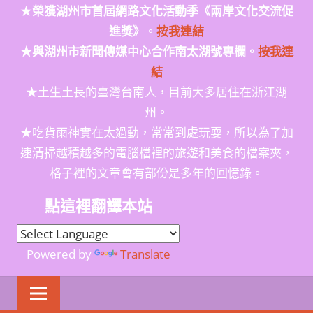
★
榮獲
湖州市首屆網路文化活動季
《兩岸文化交流促
進獎》
。
按我連結
★與湖州市新聞傳媒中心合作南太湖號專欄。
按我連
結
★土生土長的臺灣台南人，目前大多居住在浙江湖
州。
★吃貨雨神實在太過動，常常到處玩耍，所以為了加
速清掃越積越多的電腦檔裡的旅遊和美食的檔案夾，
格子裡的文章會有部份是多年的回憶錄。
點這裡翻譯本站
Powered by
Translate