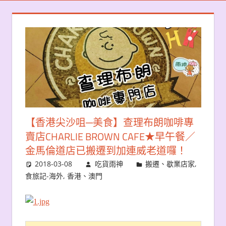
【香港尖沙咀─美食】查理布朗咖啡專
賣店CHARLIE BROWN CAFE★早午餐／
金馬倫道店已搬遷到加連威老道囉！
2018-03-08
吃貨雨神
搬遷、歇業店家
,
食旅記-海外
,
香港、澳門