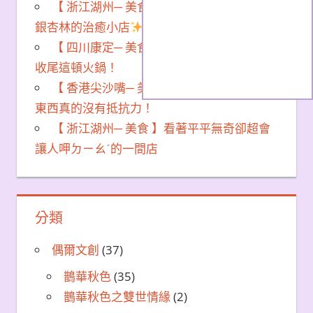
【 浙江湖州─ 美食 】長興窯烤麵包｜藏在
銀杏林的治癒小店
秋冬必訪
【 四川康定─ 美食 】魚子西日落+新都橋，
收尾這頓火鍋！
【 香港尖沙嘴─ 美食 】我真的對糯嘰嘰的
東西真的沒有抵抗力！
【 浙江湖州─ 美食 】看著平平無奇卻超會
讓人呷ㄉㄧㄠˊ的一間店
分類
偶爾文創
(37)
鵲華秋色
(35)
鵲華秋色之雙世情緣
(2)