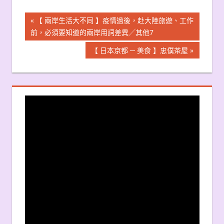
文
Previous
【 兩岸生活大不同 】疫情過後，赴大陸旅遊、工作
Post:
前，必須要知道的兩岸用詞差異╱其他7
章
Next
【 日本京都 ─ 美食 】忠僕茶屋
導
Post:
覽