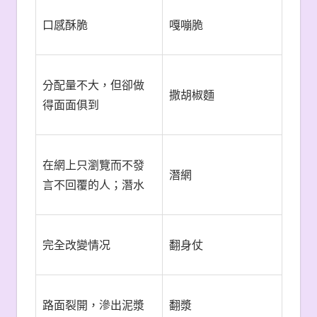
口感酥脆
嘎嘣脆
分配量不大，但卻做
撒胡椒麵
得面面俱到
在網上只瀏覽而不發
潛網
言不回覆的人；潛水
完全改變情况
翻身仗
路面裂開，滲出泥漿
翻漿