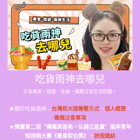
Skip
to
content
吃貨雨神去哪兒
分享美食、旅遊、住宿，偶爾分享生活經驗。
★關於吃貨雨神→
台灣和大陸聯繫方式
、
個人經歷
、
邀稿注意事項
★
榮獲第二屆〝傳播真善美，弘揚正能量〞兩岸青年
短視頻大賽《最善契合獎》。
按我連結