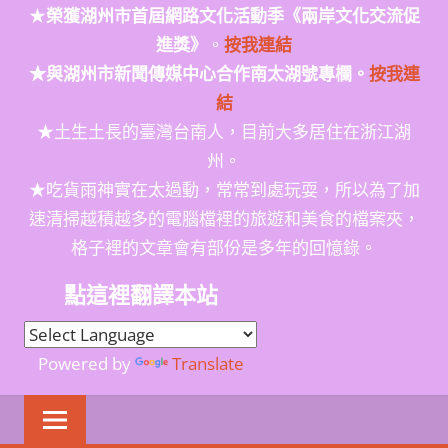
★
榮獲
湖州市首屆網路文化活動季
《兩岸文化交流促
進獎》
。
按我連結
★與湖州市新聞傳媒中心合作南太湖號專欄。
按我連
結
★土生土長的臺灣台南人，目前大多居住在浙江湖
州。
★吃貨雨神實在太過動，常常到處玩耍，所以為了加
速清掃越積越多的電腦檔裡的旅遊和美食的檔案夾，
格子裡的文章會有部份是多年的回憶錄。
點這裡翻譯本站
Powered by
Translate