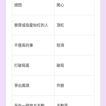
煩悶
鬧心
替罪或指愛抬杠的人
頂杠
不擅長的事
短項
打破局面
破局
爭出風頭
作臉
呆在一個地方不動
不動窩