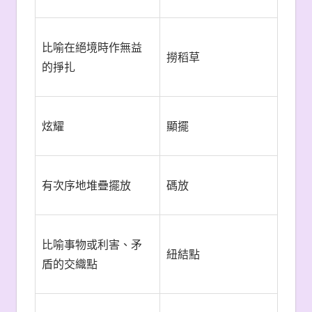
比喻在絕境時作無益
撈稻草
的掙扎
炫耀
顯擺
有次序地堆疊擺放
碼放
比喻事物或利害、矛
紐結點
盾的交織點