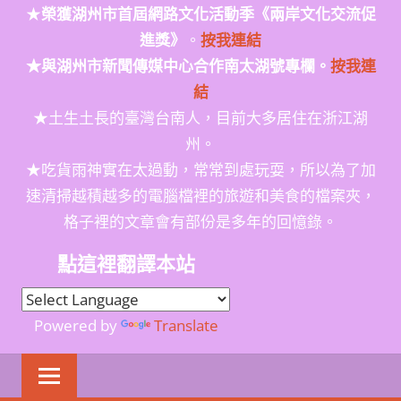
★
榮獲
湖州市首屆網路文化活動季
《兩岸文化交流促
進獎》
。
按我連結
★與湖州市新聞傳媒中心合作南太湖號專欄。
按我連
結
★土生土長的臺灣台南人，目前大多居住在浙江湖
州。
★吃貨雨神實在太過動，常常到處玩耍，所以為了加
速清掃越積越多的電腦檔裡的旅遊和美食的檔案夾，
格子裡的文章會有部份是多年的回憶錄。
點這裡翻譯本站
Powered by
Translate