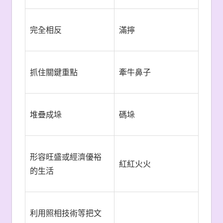
完全相反
滿擰
抓住關鍵重點
牽牛鼻子
堆疊成垛
碼垛
形容旺盛或經濟優裕
紅紅火火
的生活
利用照相技術等把文