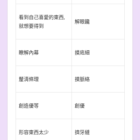
看到自己喜愛的東西,
解眼饞
就想要得到
瞭解內幕
摸底細
釐清條理
摸脈絡
創造優等
創優
形容東西太少
擠牙縫