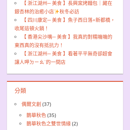
【 浙江湖州─ 美食 】長興窯烤麵包｜藏在
銀杏林的治癒小店
秋冬必訪
【 四川康定─ 美食 】魚子西日落+新都橋，
收尾這頓火鍋！
【 香港尖沙嘴─ 美食 】我真的對糯嘰嘰的
東西真的沒有抵抗力！
【 浙江湖州─ 美食 】看著平平無奇卻超會
讓人呷ㄉㄧㄠˊ的一間店
分類
偶爾文創
(37)
鵲華秋色
(35)
鵲華秋色之雙世情緣
(2)