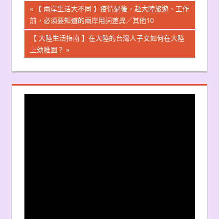
文
Previous
【 兩岸生活大不同 】疫情過後，赴大陸旅遊、工作
Post:
前，必須要知道的兩岸用詞差異╱其他10
章
Next
【 大陸生活指南 】在大陸的台灣人子女如何在大陸
導
Post:
上幼稚園？
覽