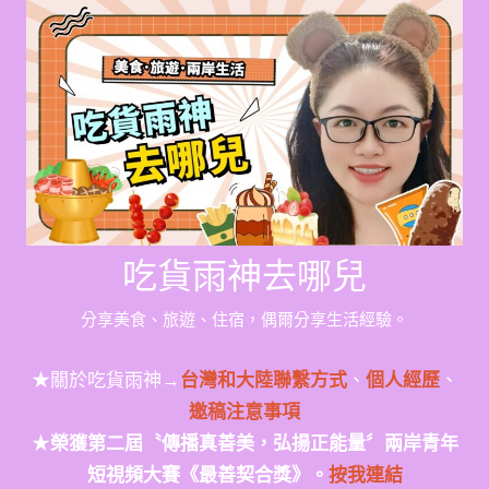
Skip
to
content
吃貨雨神去哪兒
分享美食、旅遊、住宿，偶爾分享生活經驗。
★關於吃貨雨神→
台灣和大陸聯繫方式
、
個人經歷
、
邀稿注意事項
★
榮獲第二屆〝傳播真善美，弘揚正能量〞兩岸青年
短視頻大賽《最善契合獎》。
按我連結