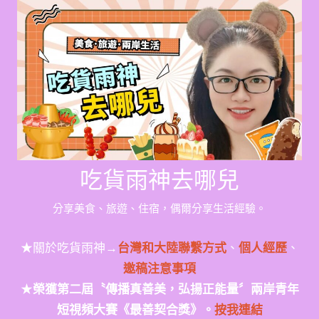
Skip
to
content
吃貨雨神去哪兒
分享美食、旅遊、住宿，偶爾分享生活經驗。
★關於吃貨雨神→
台灣和大陸聯繫方式
、
個人經歷
、
邀稿注意事項
★
榮獲第二屆〝傳播真善美，弘揚正能量〞兩岸青年
短視頻大賽《最善契合獎》。
按我連結