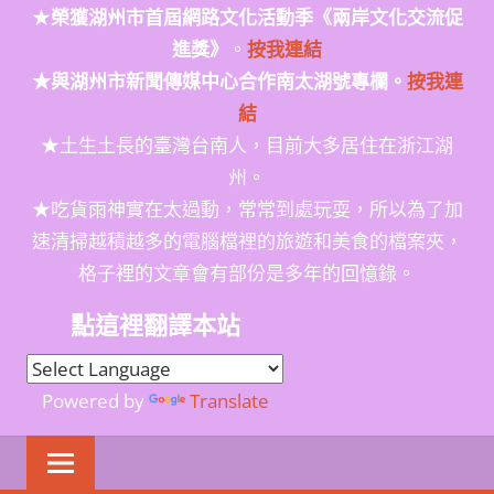
★
榮獲
湖州市首屆網路文化活動季
《兩岸文化交流促
進獎》
。
按我連結
★與湖州市新聞傳媒中心合作南太湖號專欄。
按我連
結
★土生土長的臺灣台南人，目前大多居住在浙江湖
州。
★吃貨雨神實在太過動，常常到處玩耍，所以為了加
速清掃越積越多的電腦檔裡的旅遊和美食的檔案夾，
格子裡的文章會有部份是多年的回憶錄。
點這裡翻譯本站
Powered by
Translate