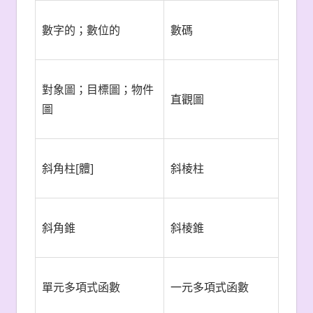
數字的；數位的
數碼
對象圖；目標圖；物件
直觀圖
圖
斜角柱[體]
斜棱柱
斜角錐
斜棱錐
單元多項式函數
一元多項式函數