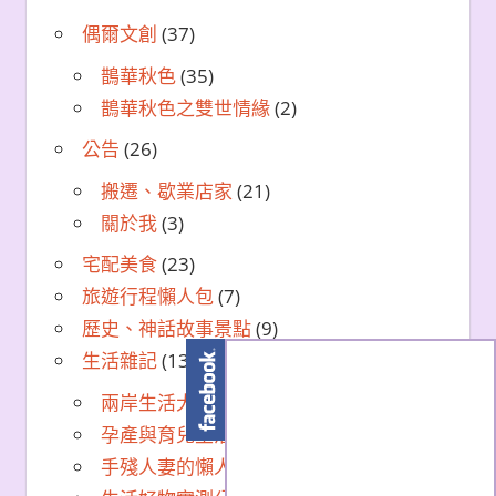
偶爾文創
(37)
鵲華秋色
(35)
鵲華秋色之雙世情緣
(2)
公告
(26)
搬遷、歇業店家
(21)
關於我
(3)
宅配美食
(23)
旅遊行程懶人包
(7)
歷史、神話故事景點
(9)
生活雜記
(130)
兩岸生活大不同
(70)
孕產與育兒生活筆記
(25)
手殘人妻的懶人美食DIY
(8)