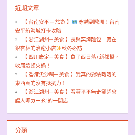
近期文章
【 台南安平 ─ 旅遊 】
穿越到歐洲！台南
安平航海城打卡攻略
【 浙江湖州─ 美食 】長興窯烤麵包｜藏在
銀杏林的治癒小店
秋冬必訪
【 四川康定─ 美食 】魚子西日落+新都橋，
收尾這頓火鍋！
【 香港尖沙嘴─ 美食 】我真的對糯嘰嘰的
東西真的沒有抵抗力！
【 浙江湖州─ 美食 】看著平平無奇卻超會
讓人呷ㄉㄧㄠˊ的一間店
分類