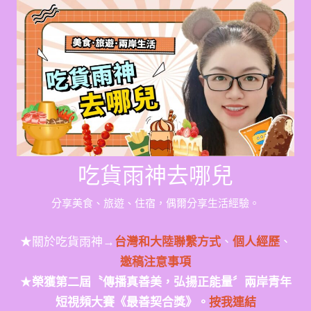
Skip
to
content
吃貨雨神去哪兒
分享美食、旅遊、住宿，偶爾分享生活經驗。
★關於吃貨雨神→
台灣和大陸聯繫方式
、
個人經歷
、
邀稿注意事項
★
榮獲第二屆〝傳播真善美，弘揚正能量〞兩岸青年
短視頻大賽《最善契合獎》。
按我連結