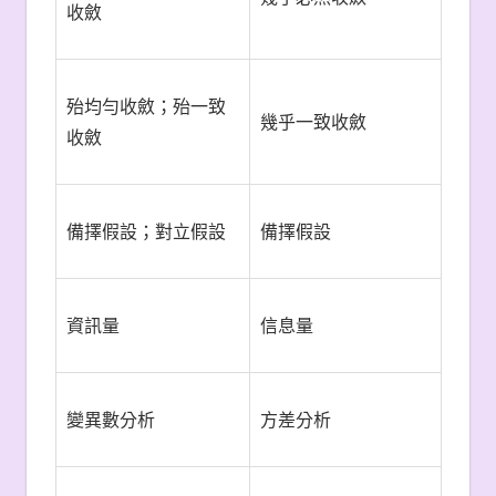
收斂
殆均勻收斂；殆一致
幾乎一致收斂
收斂
備擇假設；對立假設
備擇假設
資訊量
信息量
變異數分析
方差分析