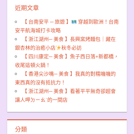
近期文章
【 台南安平 ─ 旅遊 】
穿越到歐洲！台南
安平航海城打卡攻略
【 浙江湖州─ 美食 】長興窯烤麵包｜藏在
銀杏林的治癒小店
秋冬必訪
【 四川康定─ 美食 】魚子西日落+新都橋，
收尾這頓火鍋！
【 香港尖沙嘴─ 美食 】我真的對糯嘰嘰的
東西真的沒有抵抗力！
【 浙江湖州─ 美食 】看著平平無奇卻超會
讓人呷ㄉㄧㄠˊ的一間店
分類