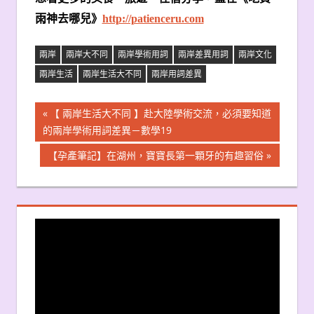
雨神去哪兒》
http://patienceru.com
兩岸
兩岸大不同
兩岸學術用詞
兩岸差異用詞
兩岸文化
兩岸生活
兩岸生活大不同
兩岸用詞差異
文
Previous
【 兩岸生活大不同 】赴大陸學術交流，必須要知道
Post:
的兩岸學術用詞差異－數學19
章
Next
【孕產筆記】在湖州，寶寶長第一顆牙的有趣習俗
導
Post:
覽