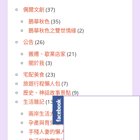
偶爾文創
(37)
鵲華秋色
(35)
鵲華秋色之雙世情緣
(2)
公告
(26)
搬遷、歇業店家
(21)
關於我
(3)
宅配美食
(23)
旅遊行程懶人包
(7)
歷史、神話故事景點
(9)
生活雜記
(130)
兩岸生活大不同
(70)
孕產與育兒生活筆記
(25)
手殘人妻的懶人美食DIY
(8)