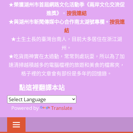
★
榮獲
湖州市首屆網路文化活動季
《兩岸文化交流促
進獎》
。
按我連結
★與湖州市新聞傳媒中心合作南太湖號專欄。
按我連
結
★土生土長的臺灣台南人，目前大多居住在浙江湖
州。
★吃貨雨神實在太過動，常常到處玩耍，所以為了加
速清掃越積越多的電腦檔裡的旅遊和美食的檔案夾，
格子裡的文章會有部份是多年的回憶錄。
點這裡翻譯本站
Powered by
Translate