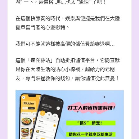
”
…呃…
“
”
噔
一下，這價格
也太
驚悚
了吧！
在這個快節奏的時代，娛樂與便捷是我們在大陸
孤單奮鬥者的心靈慰藉。
我們可不能就這樣被高價的儲值費給嚇退啊
…
這個「
速充驛站
」自助折扣
儲值
平台，它
簡直就
是你在大陸生活的貼心小棉襖、超給力的老朋
友，專門來拯救你的錢包，讓你儲值從此無憂！