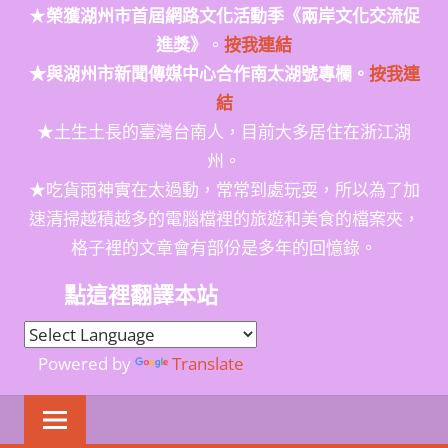
★
榮獲
湖州市首屆網路文化活動季
《兩岸文化交流促
進獎》
。
按我連結
★與湖州市新聞傳媒中心合作南太湖號專欄。
按我連
結
★土生土長的臺灣台南人，目前大多居住在浙江湖
州。
★吃貨雨神實在太過動，常常到處玩耍，所以為了加
速清掃越積越多的電腦檔裡的旅遊和美食的檔案夾，
格子裡的文章會有部份是多年的回憶錄。
點這裡翻譯本站
Powered by
Translate