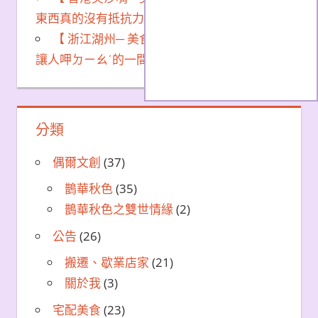
東西真的沒有抵抗力！
【 浙江湖州─ 美食 】看著平平無奇卻超會
讓人呷ㄉㄧㄠˊ的一間店
分類
偶爾文創
(37)
鵲華秋色
(35)
鵲華秋色之雙世情緣
(2)
公告
(26)
搬遷、歇業店家
(21)
關於我
(3)
宅配美食
(23)