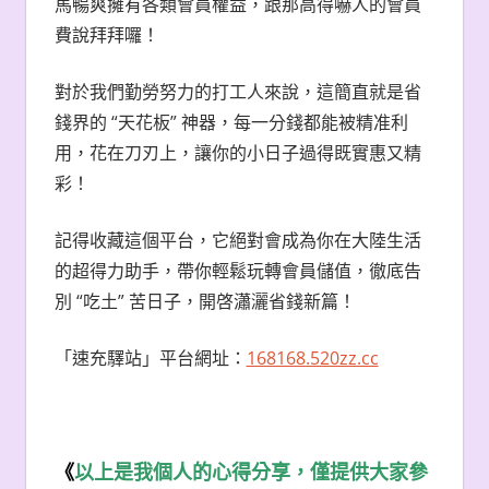
馬暢爽擁有各類會員權益，跟那高得嚇人的會員
費說拜拜囉！
對於我們勤勞努力的打工人來說，這簡直就是省
錢界的 “天花板” 神器，每一分錢都能被精准利
用，花在刀刃上，讓你的小日子過得既實惠又精
彩！
記得收藏這個平台，它絕對會成為你在大陸生活
的超得力助手，帶你輕鬆玩轉會員儲值，徹底告
別 “吃土” 苦日子，開啓瀟灑省錢新篇！
「速充驛站」平台網址：
168168.520zz.cc
《
以上是我個人的心得分享，僅提供大家參