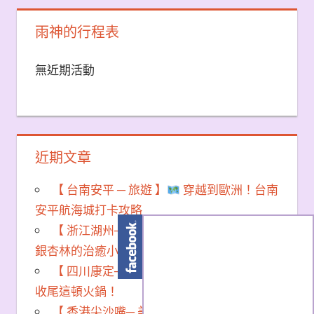
雨神的行程表
無近期活動
近期文章
【 台南安平 ─ 旅遊 】
穿越到歐洲！台南
安平航海城打卡攻略
【 浙江湖州─ 美食 】長興窯烤麵包｜藏在
銀杏林的治癒小店
秋冬必訪
【 四川康定─ 美食 】魚子西日落+新都橋，
收尾這頓火鍋！
【 香港尖沙嘴─ 美食 】我真的對糯嘰嘰的