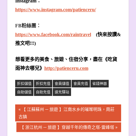
Instagram
：
https://www.instagram.com/patienceru/
FB
粉絲團：
https://www.facebook.com/raintravel
(
快來按讚
&
推文吧
!!!)
想看更多的美食、旅遊、住宿分享，盡在《吃貨
雨神去哪兒》
http://patienceru.com
折扣儲值
折扣充值
會員儲值
會員充值
省錢神器
自助儲值
自助充值
速充驛站
文
Previous
【 江蘇蘇州 ─ 旅遊 】江南水乡的璀璨明珠，周莊
Post:
古鎮
章
Next
【 浙江杭州 ─ 旅遊 】穿越千年的傳奇之塔-雷峰塔
導
Post: