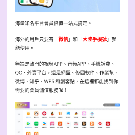
海量知名平台會員儲值一站式搞定。
海外的用戶只要有
「
微信
」
和
「
大陸手機號
」
就
能使用。
APP
APP
無論是熱門的視頻
、音頻
、手機話費、
QQ
、外賣平
台
，還是網盤、修圖軟件、作業幫、
WPS
微博、知乎、
和創客貼，在這裡都能找到你
需要的會員儲值服務喔！