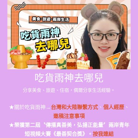
Skip
to
content
吃貨雨神去哪兒
分享美食、旅遊、住宿，偶爾分享生活經驗。
★關於吃貨雨神→
台灣和大陸聯繫方式
、
個人經歷
、
邀稿注意事項
★
榮獲第二屆〝傳播真善美，弘揚正能量〞兩岸青年
短視頻大賽《最善契合獎》。
按我連結