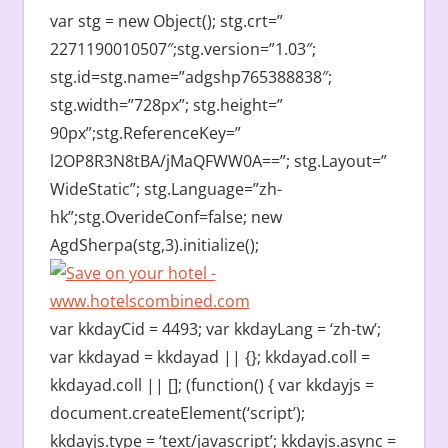
var stg = new Object(); stg.crt=”
2271190010507″;stg.version=”1.03″;
stg.id=stg.name=”adgshp765388838″;
stg.width=”728px”; stg.height=”
90px”;stg.ReferenceKey=”
l2OP8R3N8tBA/jMaQFWW0A==”; stg.Layout=”
WideStatic”; stg.Language=”zh-
hk”;stg.OverideConf=false; new
AgdSherpa(stg,3).initialize();
var kkdayCid = 4493; var kkdayLang = ‘zh-tw’;
var kkdayad = kkdayad || {}; kkdayad.coll =
kkdayad.coll || []; (function() { var kkdayjs =
document.createElement(‘script’);
kkdayjs.type = ‘text/javascript’; kkdayjs.async =