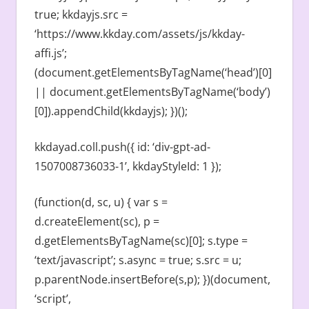
true; kkdayjs.src =
‘https://www.kkday.com/assets/js/kkday-
affi.js’;
(document.getElementsByTagName(‘head’)[0]
|| document.getElementsByTagName(‘body’)
[0]).appendChild(kkdayjs); })();
kkdayad.coll.push({ id: ‘div-gpt-ad-
1507008736033-1’, kkdayStyleId: 1 });
(function(d, sc, u) { var s =
d.createElement(sc), p =
d.getElementsByTagName(sc)[0]; s.type =
‘text/javascript’; s.async = true; s.src = u;
p.parentNode.insertBefore(s,p); })(document,
‘script’,