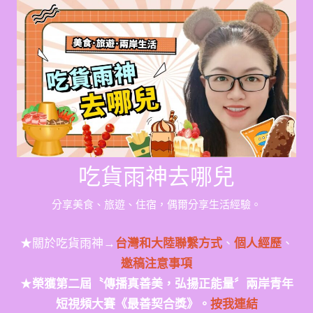
Skip
to
content
吃貨雨神去哪兒
分享美食、旅遊、住宿，偶爾分享生活經驗。
★關於吃貨雨神→
台灣和大陸聯繫方式
、
個人經歷
、
邀稿注意事項
★
榮獲第二屆〝傳播真善美，弘揚正能量〞兩岸青年
短視頻大賽《最善契合獎》。
按我連結