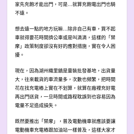
家先充飽才能出門，可是
…
就算充飽電出門也騎
不遠。
想去遠一點的地方玩嘛
…
除非自己有車，買不起
車就得要花時間擠公車或是叫滴滴，這樣的「禁
摩」政策制度卻沒有好的應對措施，實在令人困
擾。
現在，因為湖州織里鎮是童裝批發基地，出貨量
大，往來載貨的車流量多，次數也頻繁，把時間
花在找充電樁上實在不划算，就算在廠裡充好電
再出門送貨，一旦時間或路程耽誤到也容易因為
電量不足造成損失。
既然要推出「禁摩」，普及電動機車就應該要讓
電動機車充電樁跟加油站一樣普及，這樣大家才