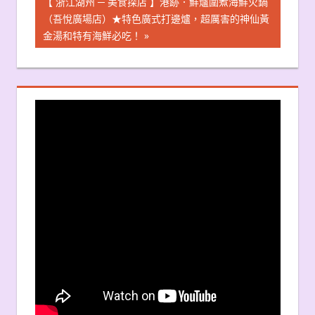
Next
【 浙江湖州 ─ 美食探店 】港跡．鮮爐圍煮海鮮火鍋
Post:
（吾悅廣場店）★特色廣式打邊爐，超厲害的神仙黃
覽
金湯和特有海鮮必吃！