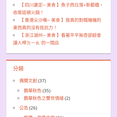
【 四川康定─ 美食 】魚子西日落+新都橋，
收尾這頓火鍋！
【 香港尖沙嘴─ 美食 】我真的對糯嘰嘰的
東西真的沒有抵抗力！
【 浙江湖州─ 美食 】看著平平無奇卻超會
讓人呷ㄉㄧㄠˊ的一間店
分類
偶爾文創
(37)
鵲華秋色
(35)
鵲華秋色之雙世情緣
(2)
公告
(26)