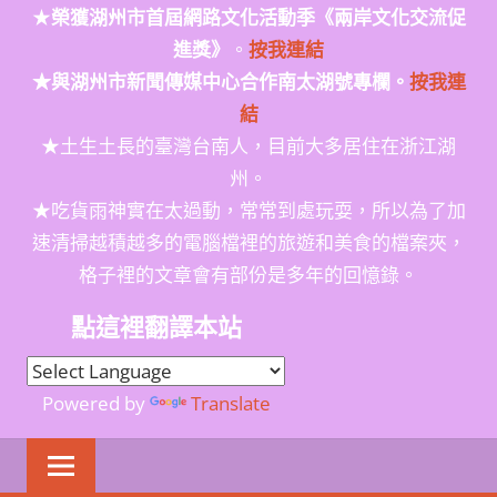
★
榮獲
湖州市首屆網路文化活動季
《兩岸文化交流促
進獎》
。
按我連結
★與湖州市新聞傳媒中心合作南太湖號專欄。
按我連
結
★土生土長的臺灣台南人，目前大多居住在浙江湖
州。
★吃貨雨神實在太過動，常常到處玩耍，所以為了加
速清掃越積越多的電腦檔裡的旅遊和美食的檔案夾，
格子裡的文章會有部份是多年的回憶錄。
點這裡翻譯本站
Powered by
Translate