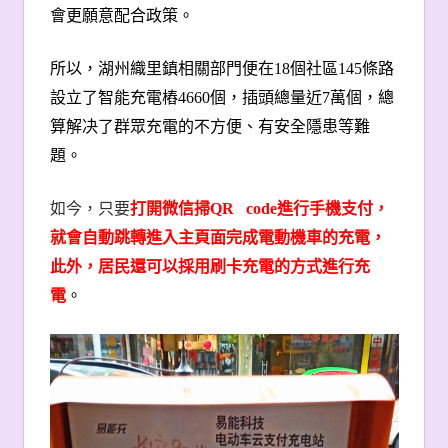
會更願意配合政策。
所以，湖州織里鎮相關部門便在
18
個社區
145
條路
設立了智能充電樁
4660
個，插頭總量近
7
萬個，總
算解决了群眾充電的不方便、有安全隱患等難
題。
如今，只要
打開微信掃QR code
進行手機支付，
就會自動跳轉進入主頁面完成電動機車的充電，
此外，居民還可以採用刷卡充電的方式進行充
電
。