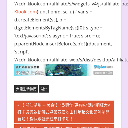
‘//cdn.klook.com/affiliate/s/widgets_v4/js/affiliate_bas
Klook.com
(function(d, sc, u) { var s =
d.createElement(sc), p =
d.getElementsByTagName(sc)[0]; s.type =
‘text/javascript’; s.async = true; s.src = u;
p.parentNode.insertBefore(s,p); })(document,
‘script’,
‘//cdn.klook.com/affiliate_web/s/dist/desktop/affiliate
大陸生活指南
湖州
文
Previous
【 浙江湖州 ─ 美食 】“吳興年·更有味”湖州網紅大V
Post:
打卡吳興啟動儀式暨第四屆妙山村年豬文化節熱鬧開
章
幕啦！趕快跟著網紅來打卡吧！
導