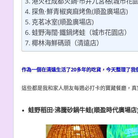
港火社成都火鍋·市井九宮格(城市花園
探魚·鮮青椒爽麻烤魚(順盈廣場店)
克茗冰室(順盈廣場店)
蛙野海闊·鐵鍋烤蛙（城市花園店）
椰林海鮮碼頭（清遠店）
作為一個在清遠生活了20多年的吃貨，今天整理了我
這些都是我和家人朋友每週必打卡的寶藏餐廳，真
蛙野稻田·沸騰砂鍋牛蛙(順盈時代廣場店