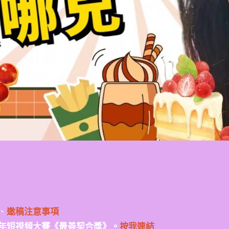
、
邀稿注意事項
年短視頻大賽《最善契合獎》。
按我連結