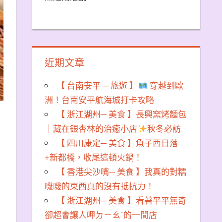
近期文章
【 台南安平 ─ 旅遊 】
穿越到歐
洲！台南安平航海城打卡攻略
【 浙江湖州─ 美食 】長興窯烤麵包
｜藏在銀杏林的治癒小店
秋冬必訪
【 四川康定─ 美食 】魚子西日落
+新都橋，收尾這頓火鍋！
【 香港尖沙嘴─ 美食 】我真的對糯
嘰嘰的東西真的沒有抵抗力！
【 浙江湖州─ 美食 】看著平平無奇
卻超會讓人呷ㄉㄧㄠˊ的一間店