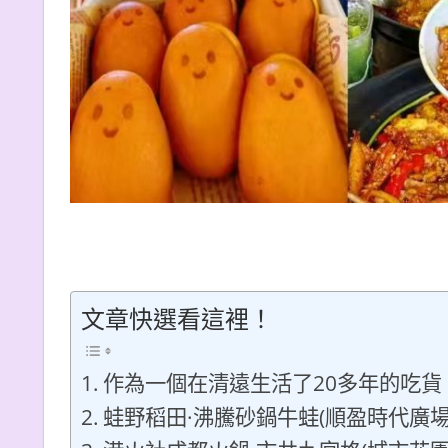
文章快選看這裡！
作為一個在清遠生活了20多年的吃貨
蛙野稻田·沸騰砂鍋牛蛙(順盈時代廣場