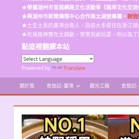
★
榮獲
湖州市首屆網路文化活動季
《兩岸文化交流
★與湖州市新聞傳媒中心合作南太湖號專欄。
按我
★土生土長的臺灣台南人，目前大多居住在浙江湖
★吃貨雨神實在太過動，常常到處玩耍，所以為了
點這裡翻譯本站
Powered by
Translate
關於我
食旅記-臺灣
觀光工廠
食旅記