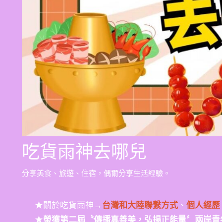
吃貨雨神去哪兒
分享美食、旅遊、住宿，偶爾分享生活經驗。
★關於吃貨雨神→
台灣和大陸聯繫方式
、
個人經歷
★
榮獲第二屆〝傳播真善美，弘揚正能量〞兩岸青