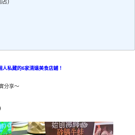
店)
個人私藏的6家清遠美食店鋪！
實分享～
)