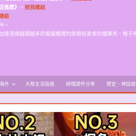
促進獎》
。
按我連結
連結
州。
加速清掃越積越多的電腦檔裡的旅遊和美食的檔案夾，格子
-海外
大陸生活指南
辦理證件分享
歷史、神話故