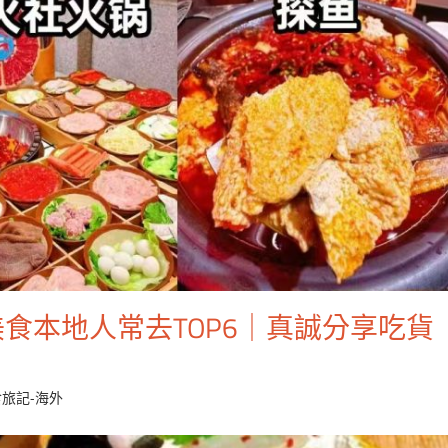
食本地人常去TOP6｜真誠分享吃貨
食旅記-海外