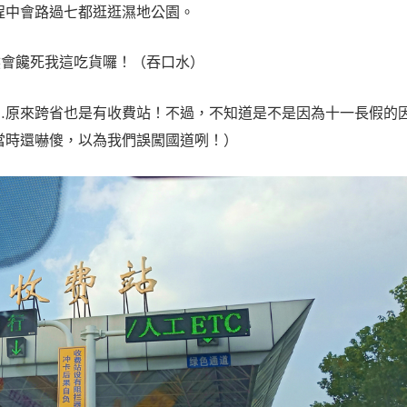
程中會路過七都逛逛濕地公園。
然會饞死我這吃貨囉！（吞口水）
…
原來跨省也是有收費站！不過，不知道是不是因為十一長假的
當時還嚇傻，以為我們誤闖國道咧！）