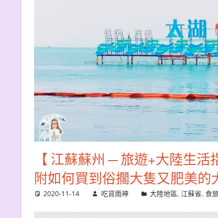
【 江蘇蘇州 ─ 旅遊+大陸生
附如何買到俗擱大隻又肥美的
2020-11-14
吃貨雨神
大陸地區
,
江蘇省
,
食旅