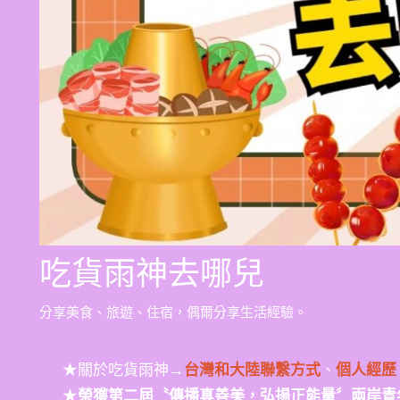
吃貨雨神去哪兒
分享美食、旅遊、住宿，偶爾分享生活經驗。
★關於吃貨雨神→
台灣和大陸聯繫方式
、
個人經歷
★
榮獲第二屆〝傳播真善美，弘揚正能量〞兩岸青