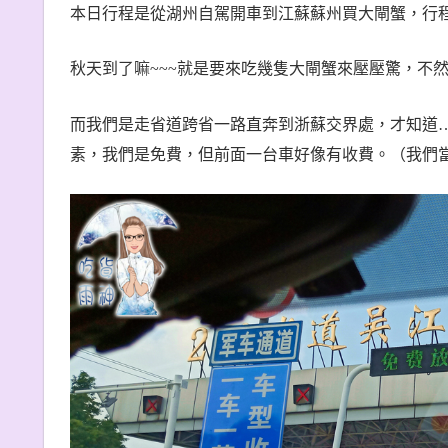
本日行程是從湖州自駕開車到江蘇蘇州買大閘蟹，行
秋天到了嘛
~~~
就是要來吃幾隻大閘蟹來壓壓驚，不
而我們是走省道跨省一路直奔到浙蘇交界處，才知道
素，我們是免費，但前面一台車好像有收費。（我們