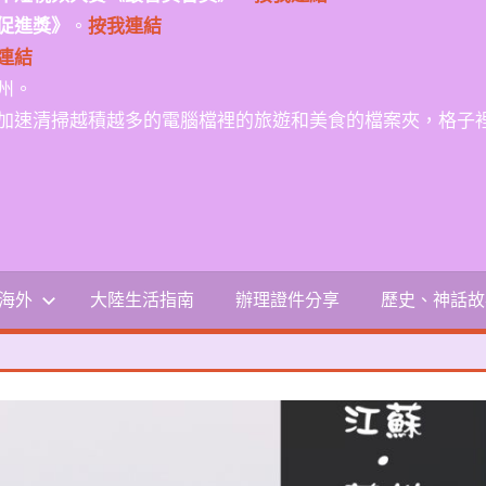
促進獎》
。
按我連結
連結
州。
加速清掃越積越多的電腦檔裡的旅遊和美食的檔案夾，格子
-海外
大陸生活指南
辦理證件分享
歷史、神話故