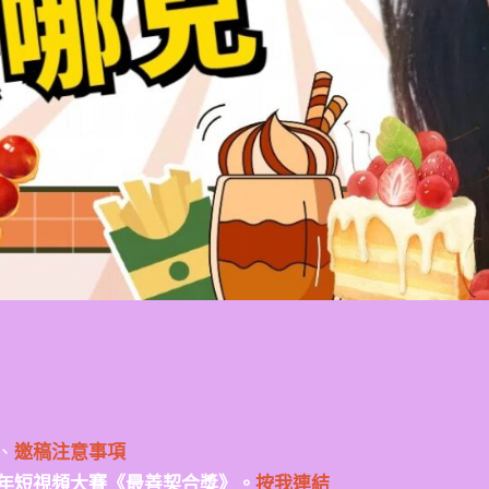
、
邀稿注意事項
年短視頻大賽《最善契合獎》。
按我連結