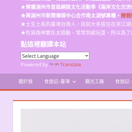
★
榮獲
湖州市首屆網路文化活動季
《兩岸文化交流
★與湖州市新聞傳媒中心合作南太湖號專欄。
按我
★土生土長的臺灣台南人，目前大多居住在浙江湖
★吃貨雨神實在太過動，常常到處玩耍，所以為了
點這裡翻譯本站
Powered by
Translate
關於我
食旅記-臺灣
觀光工廠
食旅記