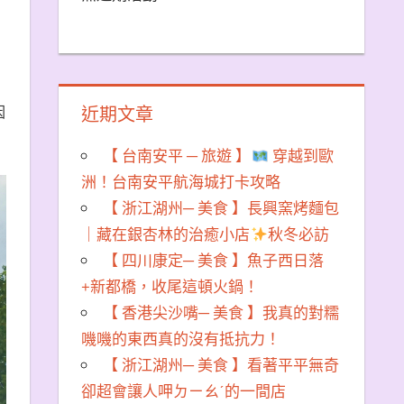
近期文章
因
【 台南安平 ─ 旅遊 】
穿越到歐
洲！台南安平航海城打卡攻略
【 浙江湖州─ 美食 】長興窯烤麵包
｜藏在銀杏林的治癒小店
秋冬必訪
【 四川康定─ 美食 】魚子西日落
+新都橋，收尾這頓火鍋！
【 香港尖沙嘴─ 美食 】我真的對糯
嘰嘰的東西真的沒有抵抗力！
【 浙江湖州─ 美食 】看著平平無奇
卻超會讓人呷ㄉㄧㄠˊ的一間店