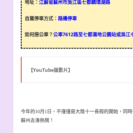
地址：
江蘇省蘇州市吳江區七都鎮環湖路
自駕停車方式：
路邊停車
如何搭公車？
公車7612路至七都濕地公園站或吳
【YouTube版影片】
今年的
10
月
1
日，不僅僅是大陸十一長假的開始，同時
蘇州去湊熱鬧！