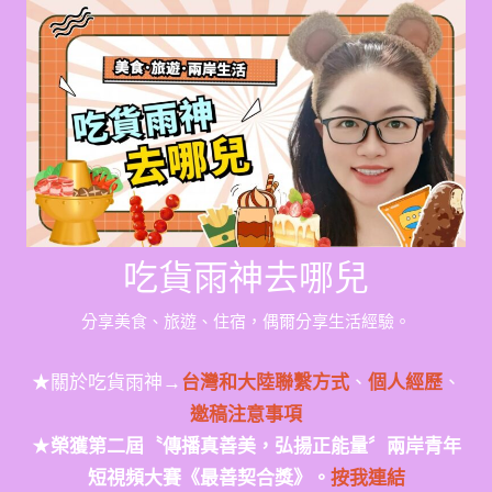
Skip
to
content
吃貨雨神去哪兒
分享美食、旅遊、住宿，偶爾分享生活經驗。
★關於吃貨雨神→
台灣和大陸聯繫方式
、
個人經歷
、
邀稿注意事項
★
榮獲第二屆〝傳播真善美，弘揚正能量〞兩岸青年
短視頻大賽《最善契合獎》。
按我連結