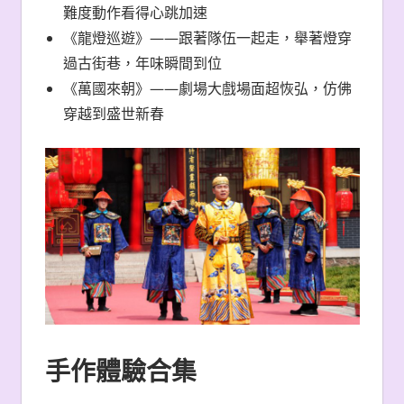
難度動作看得心跳加速
《龍燈巡遊》——跟著隊伍一起走，舉著燈穿
過古街巷，年味瞬間到位
《萬國來朝》——劇場大戲場面超恢弘，仿佛
穿越到盛世新春
手作體驗合集