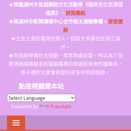
★
榮獲
湖州市首屆網路文化活動季
《兩岸文化交流促
進獎》
。
按我連結
★與湖州市新聞傳媒中心合作南太湖號專欄。
按我連
結
★土生土長的臺灣台南人，目前大多居住在浙江湖
州。
★吃貨雨神實在太過動，常常到處玩耍，所以為了加
速清掃越積越多的電腦檔裡的旅遊和美食的檔案夾，
格子裡的文章會有部份是多年的回憶錄。
點這裡翻譯本站
Powered by
Translate