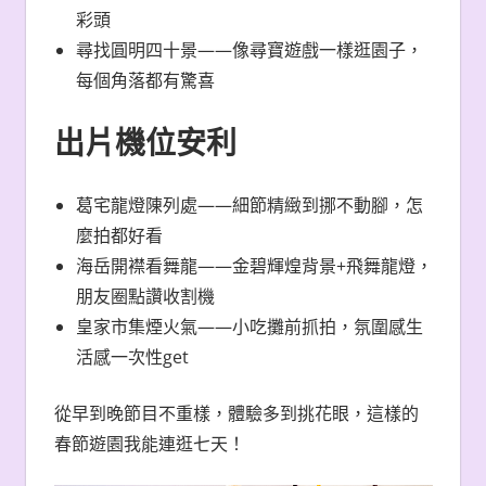
彩頭
尋找圓明四十景——像尋寶遊戲一樣逛園子，
每個角落都有驚喜
出片機位安利
葛宅龍燈陳列處——細節精緻到挪不動腳，怎
麼拍都好看
海岳開襟看舞龍——金碧輝煌背景+飛舞龍燈，
朋友圈點讚收割機
皇家市集煙火氣——小吃攤前抓拍，氛圍感生
活感一次性get
從早到晚節目不重樣，體驗多到挑花眼，這樣的
春節遊園我能連逛七天！