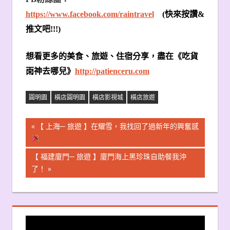
https://www.facebook.com/raintravel
(
快來按讚
&
推文吧
!!!)
想看更多的美食、旅遊、住宿分享，盡在《吃貨
雨神去哪兒》
http://patienceru.com
圓明園
橫店圓明園
橫店影視城
橫店旅遊
文
Previous
【 上海─ 旅遊 】在耀雪，我找回了過新年的興奮感
Post:
章
Next
【 福建廈門─ 旅遊 】廈門海上黑珍珠自助餐我沖
導
Post:
了！
覽