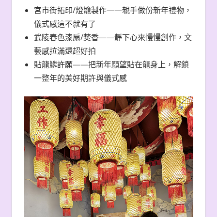
宮市街拓印/燈籠製作——親手做份新年禮物，
儀式感這不就有了
武陵春色漆扇/焚香——靜下心來慢慢創作，文
藝感拉滿還超好拍
貼龍鱗許願——把新年願望貼在龍身上，解鎖
一整年的美好期許與儀式感