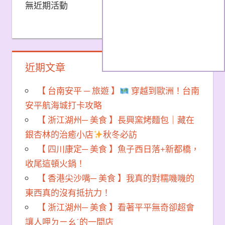
無近期活動
近期文章
【 台南安平 ─ 旅遊 】
穿越到歐洲！台南
安平航海城打卡攻略
【 浙江湖州─ 美食 】長興窯烤麵包｜藏在
銀杏林的治癒小店
秋冬必訪
【 四川康定─ 美食 】魚子西日落+新都橋，
收尾這頓火鍋！
【 香港尖沙嘴─ 美食 】我真的對糯嘰嘰的
東西真的沒有抵抗力！
【 浙江湖州─ 美食 】看著平平無奇卻超會
讓人呷ㄉㄧㄠˊ的一間店