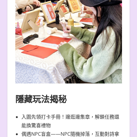
隱藏玩法揭秘
入園先領打卡手冊！邊逛邊集章，解鎖任務還
能換驚喜禮物
偶遇NPC盲盒——NPC隨機掉落，互動對詩拿