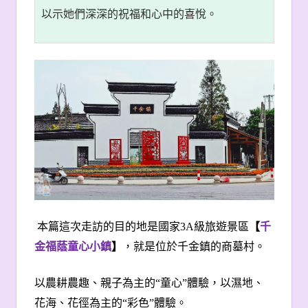
以示她們深深的祝福和心中的喜悅。
本篇這次走訪的目的地是國家
3A
級旅遊景區
【
千
金福蔭童心小鎮
】
，就是位於千金鎮的商墓村。
以農耕農趣、親子為主的“童心”體驗，以濕地、
花海、花徑為主的“彩色”體驗。