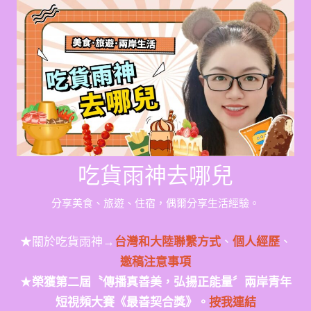
Skip
to
content
吃貨雨神去哪兒
分享美食、旅遊、住宿，偶爾分享生活經驗。
★關於吃貨雨神→
台灣和大陸聯繫方式
、
個人經歷
、
邀稿注意事項
★
榮獲第二屆〝傳播真善美，弘揚正能量〞兩岸青年
短視頻大賽《最善契合獎》。
按我連結