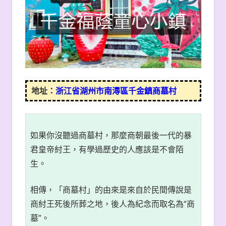
地址：
浙江省湖州市南潯區千金鎮商墓村
如果你沒聽過商墓村，那麼商朝最後一代的暴
君皇帝紂王，有學過歷史的人應該是不會陌
生。
相傳，「商墓村」的由來是來自於民間傳說是
商紂王死後所葬之地，後人為紀念而取名為“商
墓”。