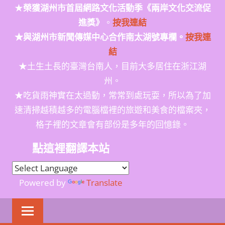
★
榮獲
湖州市首屆網路文化活動季
《兩岸文化交流促
進獎》
。
按我連結
★與湖州市新聞傳媒中心合作南太湖號專欄。
按我連
結
★土生土長的臺灣台南人，目前大多居住在浙江湖
州。
★吃貨雨神實在太過動，常常到處玩耍，所以為了加
速清掃越積越多的電腦檔裡的旅遊和美食的檔案夾，
格子裡的文章會有部份是多年的回憶錄。
點這裡翻譯本站
Powered by
Translate