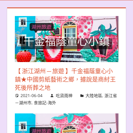
【 浙江湖州 ─ 旅遊 】千金福蔭童心小
鎮★中國剪紙藝術之鄉，據說是商紂王
死後所葬之地
2021-06-04
吃貨雨神
大陸地區
,
浙江省
－湖州市
,
食旅記-海外