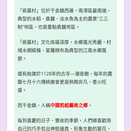
「商墓村」位於千金鎮西邊，南潯區最南端，
典型的水稻、桑蠶、淡水魚為主的農業“三三
制”地區，也是重點桑蠶地區。
「商墓村」文化底蘊深厚，水鄉風光秀麗，村
域水網縱橫、星羅棋布為典型的江南水鄉風
貌。
還有始建於1128年的古寺—潮音廟，每年的農
曆七月十六傳統廟會更是熱鬧非凡，香火旺
盛。
而千金鎮，人稱
中國剪紙藝術之鄉
。
每到喜慶的日子、豐收的季節，人們總喜歡用
自己的巧手剪出神態逼真、形象生動的窗花，