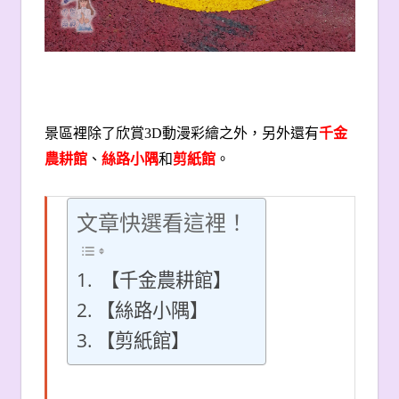
景區裡除了欣賞
3D
動漫彩繪之外，另外還有
千金
農耕館
、
絲路小隅
和
剪紙館
。
文章快選看這裡！
【千金農耕館】
【絲路小隅】
【剪紙館】