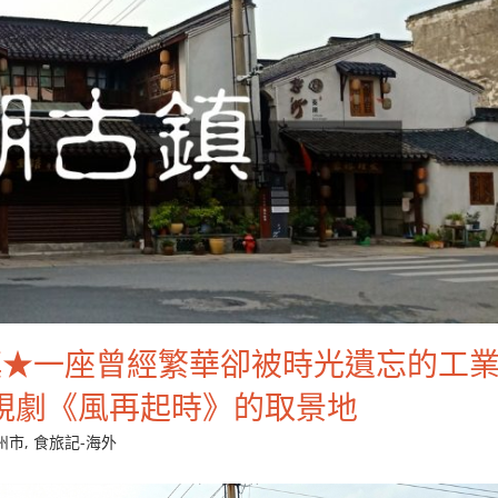
古鎮★一座曾經繁華卻被時光遺忘的工
視劇《風再起時》的取景地
州市
,
食旅記-海外