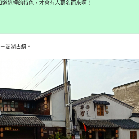
知道這裡的特色，才會有人慕名而來啊！
－菱湖古鎮。