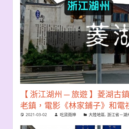
【 浙江湖州 ─ 旅遊 】菱湖
老鎮，電影《林家鋪子》和電
2021-03-02
吃貨雨神
大陸地區
,
浙江省－湖