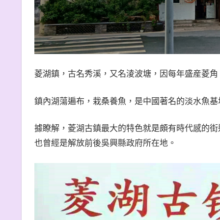
菱湖鎮，古名秀溪，又名淩波塘，因每年盛産菱角
鎮內湖蕩遍布，栽桑養魚，是中國著名的淡水魚基
據瞭解，菱湖古鎮最大的特色就是頗有時代感的街
也曾經是解放前後吳興縣政府所在地。