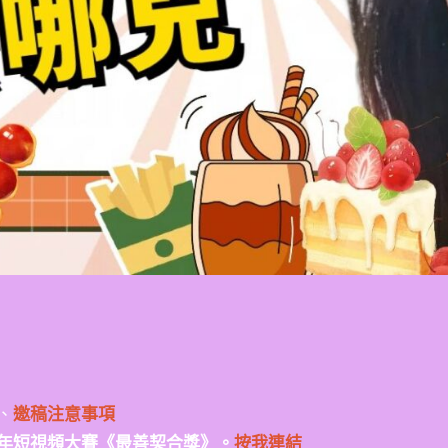
、
邀稿注意事項
年短視頻大賽《最善契合獎》。
按我連結