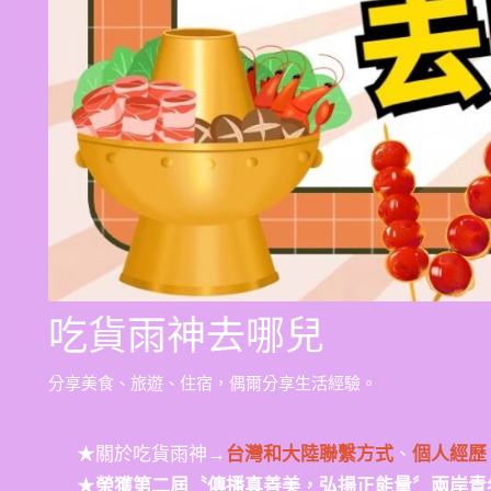
吃貨雨神去哪兒
分享美食、旅遊、住宿，偶爾分享生活經驗。
★關於吃貨雨神→
台灣和大陸聯繫方式
、
個人經歷
★
榮獲第二屆〝傳播真善美，弘揚正能量〞兩岸青