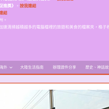
促進獎》
。
按我連結
連結
州。
加速清掃越積越多的電腦檔裡的旅遊和美食的檔案夾，格子
-海外
大陸生活指南
辦理證件分享
歷史、神話故