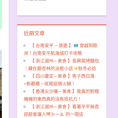
近期文章
【 台南安平 ─ 旅遊 】
穿越到歐
洲！台南安平航海城打卡攻略
【 浙江湖州─ 美食 】長興窯烤麵包
｜藏在銀杏林的治癒小店
秋冬必訪
【 四川康定─ 美食 】魚子西日落
+新都橋，收尾這頓火鍋！
【 香港尖沙嘴─ 美食 】我真的對糯
嘰嘰的東西真的沒有抵抗力！
【 浙江湖州─ 美食 】看著平平無奇
卻超會讓人呷ㄉㄧㄠˊ的一間店