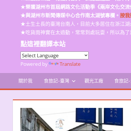
★
榮獲
湖州市首屆網路文化活動季
《兩岸文化交流
★與湖州市新聞傳媒中心合作南太湖號專欄。
按我
★土生土長的臺灣台南人，目前大多居住在浙江湖
★吃貨雨神實在太過動，常常到處玩耍，所以為了
點這裡翻譯本站
Powered by
Translate
關於我
食旅記-臺灣
觀光工廠
食旅記