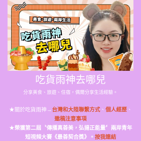
Skip
to
content
吃貨雨神去哪兒
分享美食、旅遊、住宿，偶爾分享生活經驗。
★關於吃貨雨神→
台灣和大陸聯繫方式
、
個人經歷
、
邀稿注意事項
★
榮獲第二屆〝傳播真善美，弘揚正能量〞兩岸青年
短視頻大賽《最善契合獎》。
按我連結