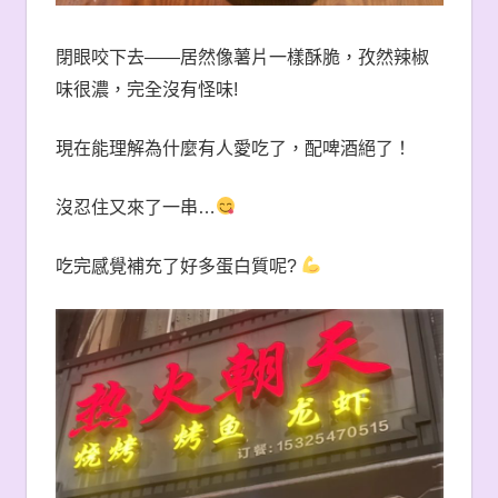
閉眼咬下去
——
居然像薯片一樣酥脆，孜然辣椒
味很濃，完全沒有怪味
!
現在能理解為什麼有人愛吃了，配啤酒絕了！
沒忍住又來了一串
…
吃完感覺補充了好多蛋白質呢
?