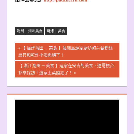
湖州
湖州美食
燒烤
美食
文
Previous
【 福建莆田 ─ 美食 】湄洲島漁家廚坊的蒜蓉粉絲
Post:
扇貝和乾炸小海魚絕了！
章
Next
【 浙江湖州 ─ 美食 】這家在安吉的美食，連電視台
導
Post:
都來採訪！這家土菜館絕了！
覽