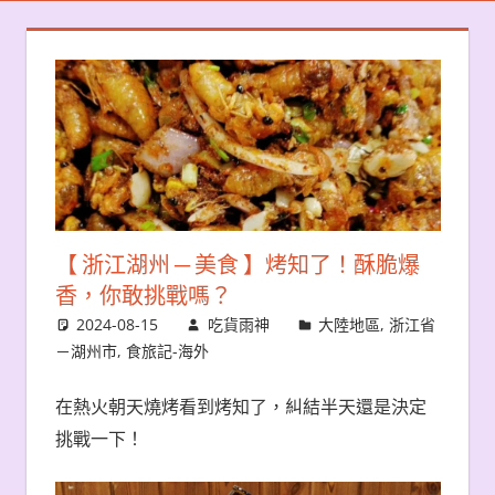
【 浙江湖州 ─ 美食 】烤知了！酥脆爆
香，你敢挑戰嗎？
2024-08-15
吃貨雨神
大陸地區
,
浙江省
－湖州市
,
食旅記-海外
在熱火朝天燒烤看到烤知了，糾結半天還是決定
挑戰一下！