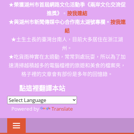
★
榮獲
湖州市首屆網路文化活動季
《兩岸文化交流促
進獎》
。
按我連結
★與湖州市新聞傳媒中心合作南太湖號專欄。
按我連
結
★土生土長的臺灣台南人，目前大多居住在浙江湖
州。
★吃貨雨神實在太過動，常常到處玩耍，所以為了加
速清掃越積越多的電腦檔裡的旅遊和美食的檔案夾，
格子裡的文章會有部份是多年的回憶錄。
點這裡翻譯本站
Powered by
Translate