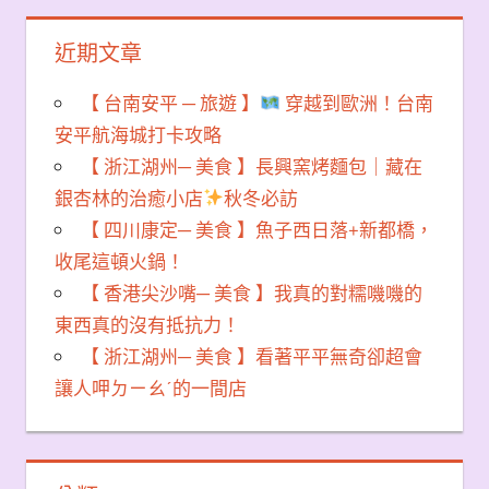
近期文章
【 台南安平 ─ 旅遊 】
穿越到歐洲！台南
安平航海城打卡攻略
【 浙江湖州─ 美食 】長興窯烤麵包｜藏在
銀杏林的治癒小店
秋冬必訪
【 四川康定─ 美食 】魚子西日落+新都橋，
收尾這頓火鍋！
【 香港尖沙嘴─ 美食 】我真的對糯嘰嘰的
東西真的沒有抵抗力！
【 浙江湖州─ 美食 】看著平平無奇卻超會
讓人呷ㄉㄧㄠˊ的一間店