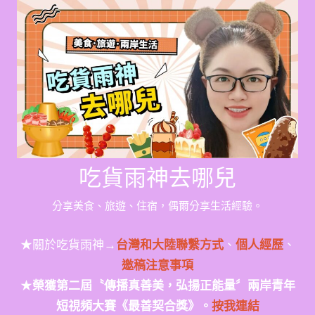
Skip
to
content
吃貨雨神去哪兒
分享美食、旅遊、住宿，偶爾分享生活經驗。
★關於吃貨雨神→
台灣和大陸聯繫方式
、
個人經歷
、
邀稿注意事項
★
榮獲第二屆〝傳播真善美，弘揚正能量〞兩岸青年
短視頻大賽《最善契合獎》。
按我連結