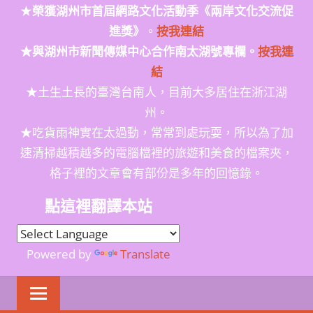
★
榮獲
湖州市首屆網路文化活動季
《兩岸文化交流促
進獎》
。
按我連結
★與湖州市新聞傳媒中心合作南太湖號專欄。
按我連
結
★土生土長的臺灣台南人，目前大多居住在浙江湖
州。
★吃貨雨神實在太過動，常常到處玩耍，所以為了加
速清掃越積越多的電腦檔裡的旅遊和美食的檔案夾，
格子裡的文章會有部份是多年的回憶錄。
點這裡翻譯本站
Powered by
Translate