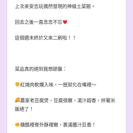
上次來安吉玩偶然發現的神級土菜館。
回去之後一直念念不忘
這個週末終於又來二刷啦！！
菜品真的絕到我想舔盤：
紅燒肉軟爛入味，一抿就化在嘴裡～
農家老豆腐煲，豆腐很嫩，湯汁超香，拌著米
飯絕了！
糖醋裡脊外酥裡嫩，裹滿醬汁巨香！