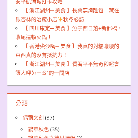
安平航海城打卡攻略
【 浙江湖州─ 美食 】長興窯烤麵包｜藏在
銀杏林的治癒小店
秋冬必訪
【 四川康定─ 美食 】魚子西日落+新都橋，
收尾這頓火鍋！
【 香港尖沙嘴─ 美食 】我真的對糯嘰嘰的
東西真的沒有抵抗力！
【 浙江湖州─ 美食 】看著平平無奇卻超會
讓人呷ㄉㄧㄠˊ的一間店
分類
偶爾文創
(37)
鵲華秋色
(35)