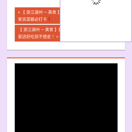
文
Previous
【 浙江湖州 ─ 美食 】嘉樂比玩累了？這家附近的
Post:
安吉菜館必打卡
章
Next
【 浙江湖州 ─ 美食 】臨平朋友聚會high吃首選！這
導
Post:
家店好吃到不想走！
覽