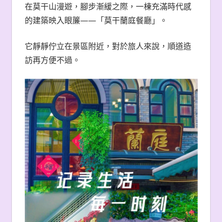
在莫干山漫遊，腳步漸緩之際，一棟充滿時代感
的建築映入眼簾——「莫干蘭庭餐廳」。
它靜靜佇立在景區附近，對於旅人來說，順道造
訪再方便不過。