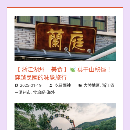
【 浙江湖州 ─ 美食 】
莫干山秘徑！
穿越民國的味覺旅行
2025-01-19
吃貨雨神
大陸地區
,
浙江省
－湖州市
,
食旅記-海外