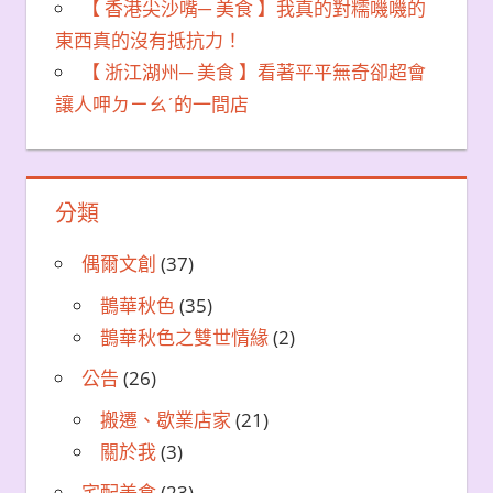
【 香港尖沙嘴─ 美食 】我真的對糯嘰嘰的
東西真的沒有抵抗力！
【 浙江湖州─ 美食 】看著平平無奇卻超會
讓人呷ㄉㄧㄠˊ的一間店
分類
偶爾文創
(37)
鵲華秋色
(35)
鵲華秋色之雙世情緣
(2)
公告
(26)
搬遷、歇業店家
(21)
關於我
(3)
宅配美食
(23)