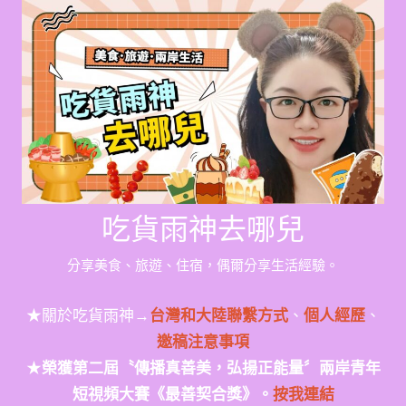
Skip
to
content
吃貨雨神去哪兒
分享美食、旅遊、住宿，偶爾分享生活經驗。
★關於吃貨雨神→
台灣和大陸聯繫方式
、
個人經歷
、
邀稿注意事項
★
榮獲第二屆〝傳播真善美，弘揚正能量〞兩岸青年
短視頻大賽《最善契合獎》。
按我連結