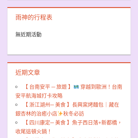
雨神的行程表
無近期活動
近期文章
【 台南安平 ─ 旅遊 】
穿越到歐洲！台南
安平航海城打卡攻略
【 浙江湖州─ 美食 】長興窯烤麵包｜藏在
銀杏林的治癒小店
秋冬必訪
【 四川康定─ 美食 】魚子西日落+新都橋，
收尾這頓火鍋！