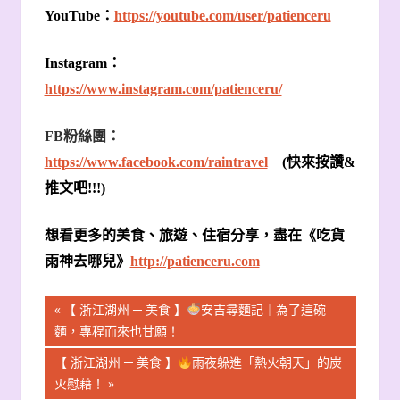
YouTube
：
https://youtube.com/user/patienceru
Instagram
：
https://www.instagram.com/patienceru/
FB
粉絲團：
https://www.facebook.com/raintravel
(
快來按讚
&
推文吧
!!!)
想看更多的美食、旅遊、住宿分享，盡在《吃貨
雨神去哪兒》
http://patienceru.com
文
Previous
【 浙江湖州 ─ 美食 】
安吉尋麵記｜為了這碗
Post:
麵，專程而來也甘願！
章
Next
【 浙江湖州 ─ 美食 】
雨夜躲進「熱火朝天」的炭
導
Post:
火慰藉！