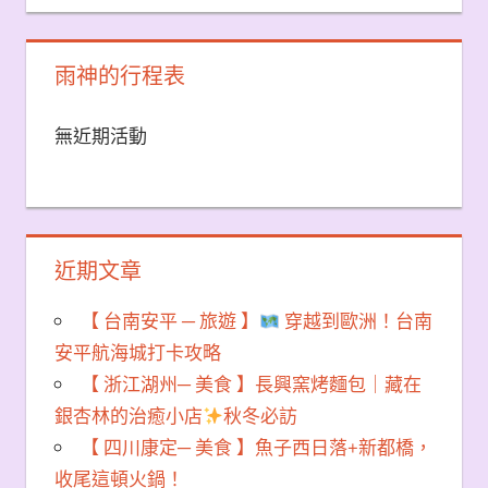
雨神的行程表
無近期活動
近期文章
【 台南安平 ─ 旅遊 】
穿越到歐洲！台南
安平航海城打卡攻略
【 浙江湖州─ 美食 】長興窯烤麵包｜藏在
銀杏林的治癒小店
秋冬必訪
【 四川康定─ 美食 】魚子西日落+新都橋，
收尾這頓火鍋！