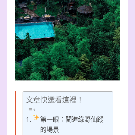
文章快選看這裡！
第一眼：闖進綠野仙蹤
的場景