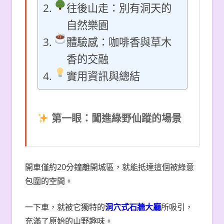
往後山走：別有洞天的
自然樂園
體驗感：咖啡香與草木
香的交融
實用資訊與總結
第一眼：闖進綠野仙蹤的場景
開車僅約20分鐘離開城區，就能抵達這個被綠意
包圍的空間。
一下車，就被它獨特的
洞穴式石牆大廳
所吸引，
充滿了原始的山野趣味。