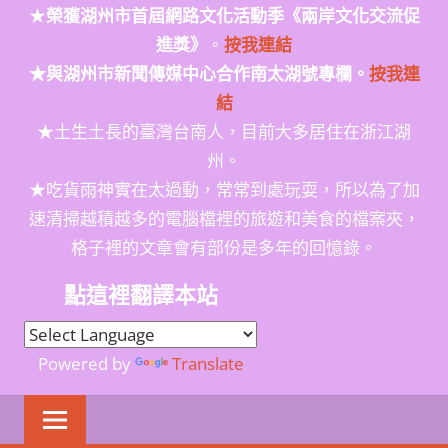
★
榮獲
湖州市首屆網路文化活動季
《兩岸文化交流促
進獎》
。
按我連結
★與湖州市新聞傳媒中心合作南太湖號專欄。
按我連
結
★土生土長的臺灣台南人，目前大多居住在浙江湖
州。
★吃貨雨神實在太過動，常常到處玩耍，所以為了加
速清掃越積越多的電腦檔裡的旅遊和美食的檔案夾，
格子裡的文章會有部份是多年的回憶錄。
點這裡翻譯本站
Powered by
Translate