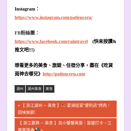
Instagram
：
https://www.instagram.com/patienceru/
FB
粉絲團：
https://www.facebook.com/raintravel
(
快來按讚
&
推文吧
!!!)
想看更多的美食、旅遊、住宿分享，盡在《吃貨
雨神去哪兒》
http://patienceru.com
湖州
湖州美食
美食
文
Previous
【 浙江湖州 ─ 美食 】
菱湖這家“便利店”烤肉，
Post:
回味無窮!
章
Next
【 浙江嘉興 ─ 美食 】烏小蟹蟹黃面｜窗邊打卡・江
導
Post:
南風情