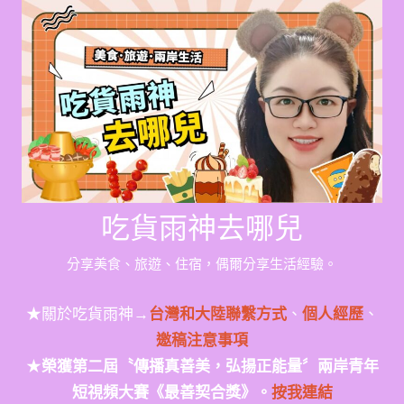
Skip
to
content
吃貨雨神去哪兒
分享美食、旅遊、住宿，偶爾分享生活經驗。
★關於吃貨雨神→
台灣和大陸聯繫方式
、
個人經歷
、
邀稿注意事項
★
榮獲第二屆〝傳播真善美，弘揚正能量〞兩岸青年
短視頻大賽《最善契合獎》。
按我連結