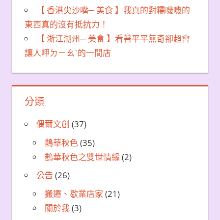
【 香港尖沙嘴─ 美食 】我真的對糯嘰嘰的
東西真的沒有抵抗力！
【 浙江湖州─ 美食 】看著平平無奇卻超會
讓人呷ㄉㄧㄠˊ的一間店
分類
偶爾文創
(37)
鵲華秋色
(35)
鵲華秋色之雙世情緣
(2)
公告
(26)
搬遷、歇業店家
(21)
關於我
(3)