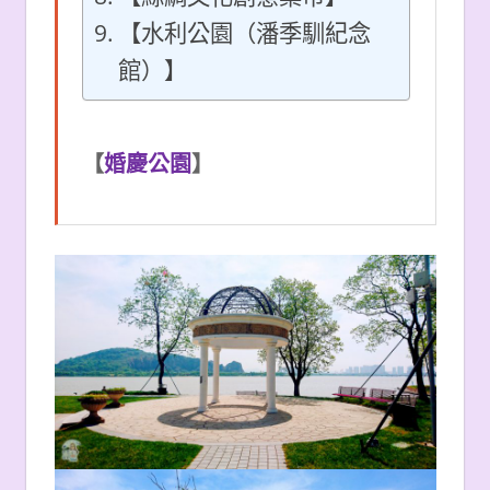
【水利公園（潘季馴紀念
館）】
【
婚慶公園
】