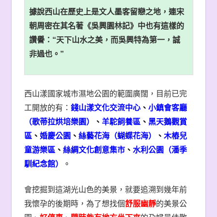
據說西山在歷史上是文人墨客留戀之地，連宋
朝周密在其名著《吳興園林記》中也有這樣的
讚譽：“天下山水之美，而吳興特為第一，誠
非過也。”
西山漾國家城市濕地公園的範圍廣闊，目前已完
工開放的有：
錢山漾文化交流中心
、
小鎮會客廳
（歌蒂拉烘培樂園）
、
羊駝飼養區
、
黑天鵝觀賞
區
、
婚慶公園
、
絲藝花海（蝴蝶花海）
、
木樁兒
童游樂區
、
絲綢文化創意集市
、
水利公園（潘季
馴紀念館）
。
會挖掘到這湖光山色的美景，就要追溯到幾年前
我懷孕的後期時，為了想找個
舒服幽靜
的美景公