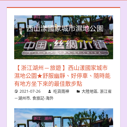
【 浙江湖州 ─ 旅遊 】西山漾國家城市
濕地公園★舒服幽靜、好停車、隨時能
有地方坐下來的最佳散步點
2021-07-26
吃貨雨神
大陸地區
,
浙江省
－湖州市
,
食旅記-海外