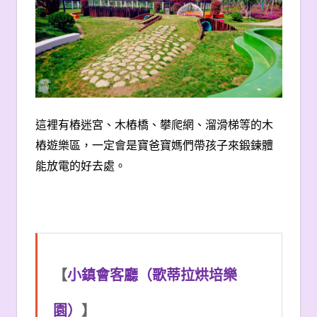
這裡有樁迷宮、木樁橋、攀爬網、溜滑梯等的木
樁遊樂區，一定會是寶爸寶媽們帶孩子來鍛鍊體
能放電的好去處。
【
小鎮會客廳（歌蒂拉烘培樂
園）
】