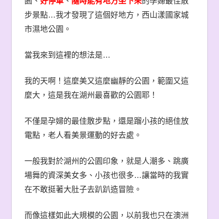
園、
好停車
、
隨時能有地方坐下來
的孕婦最佳散
步景點
…
我才發現了這個好地方，西山漾國家城
市濕地公園。
當我來到這裡的想法是
…
我的天啊！這麼美又這麼幽靜的公園，範圍又這
麼大，這是我在湖州最喜歡的公園耶！
不僅是孕婦的最佳散步點，還是蹓小孩的絕佳放
電點，老人看美景運動的好去處。
一般我對於湖州的公園印象，就是人潮多、跳廣
場舞的資深美女多、小孩也很多
…
讓當時的我實
在不敢挺著大肚子去趴趴造冒險。
而像這樣如此大規模的公園，以前我也只在澳洲