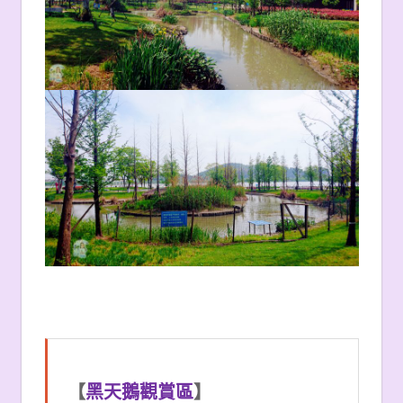
【
黑天鵝觀賞區
】