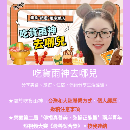
Skip
to
content
吃貨雨神去哪兒
分享美食、旅遊、住宿，偶爾分享生活經驗。
★關於吃貨雨神→
台灣和大陸聯繫方式
、
個人經歷
、
邀稿注意事項
★
榮獲第二屆〝傳播真善美，弘揚正能量〞兩岸青年
短視頻大賽《最善契合獎》。
按我連結