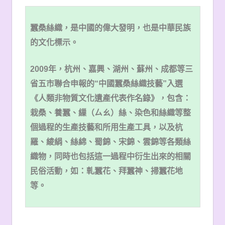
蠶桑絲織，是中國的偉大發明，也是中華民族
的文化標示。
2009
年，杭州、嘉興、湖州、蘇州、成都等三
省五市聯合申報的“中國蠶桑絲織技藝”入選
《人類非物質文化遺產代表作名錄》，包含：
栽桑、養蠶、繅（ㄙㄠ）絲、染色和絲織等整
個過程的生產技藝和所用生產工具，以及杭
羅、綾絹、絲綿、蜀錦、宋錦、雲錦等各類絲
織物，同時也包括這一過程中衍生出來的相關
民俗活動，如：軋蠶花、拜蠶神、掃蠶花地
等
。