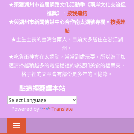
★
榮獲
湖州市首屆網路文化活動季
《兩岸文化交流促
進獎》
。
按我連結
★與湖州市新聞傳媒中心合作南太湖號專欄。
按我連
結
★土生土長的臺灣台南人，目前大多居住在浙江湖
州。
★吃貨雨神實在太過動，常常到處玩耍，所以為了加
速清掃越積越多的電腦檔裡的旅遊和美食的檔案夾，
格子裡的文章會有部份是多年的回憶錄。
點這裡翻譯本站
Powered by
Translate