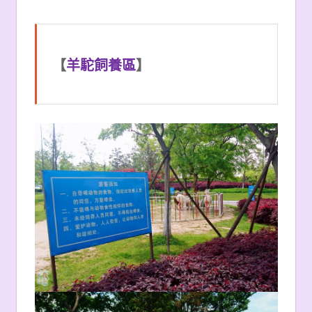
【
羊駝飼養區
】