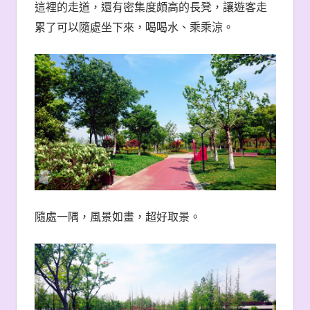
這裡的走道，還有密集度頗高的長凳，讓遊客走
累了可以隨處坐下來，喝喝水、乘乘涼。
隨處一隅，風景如畫，超好取景。