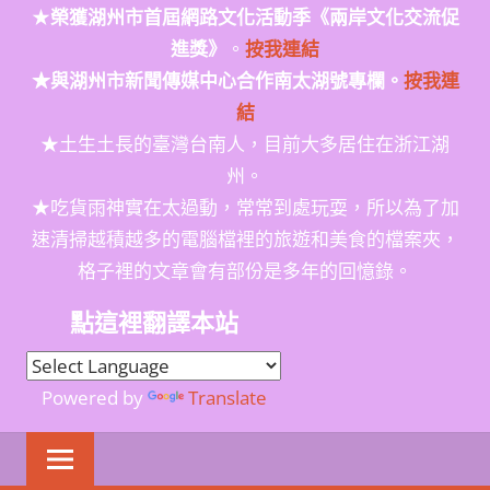
★
榮獲
湖州市首屆網路文化活動季
《兩岸文化交流促
進獎》
。
按我連結
★與湖州市新聞傳媒中心合作南太湖號專欄。
按我連
結
★土生土長的臺灣台南人，目前大多居住在浙江湖
州。
★吃貨雨神實在太過動，常常到處玩耍，所以為了加
速清掃越積越多的電腦檔裡的旅遊和美食的檔案夾，
格子裡的文章會有部份是多年的回憶錄。
點這裡翻譯本站
Powered by
Translate