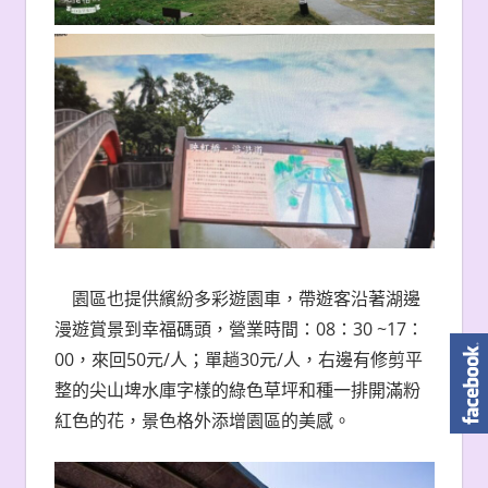
園區也提供繽紛多彩遊園車，帶遊客沿著湖邊
漫遊賞景到幸福碼頭，營業時間：08：30 ~17：
00，來回50元/人；單趟30元/人，右邊有修剪平
整的尖山埤水庫字樣的綠色草坪和種一排開滿粉
紅色的花，景色格外添增園區的美感。