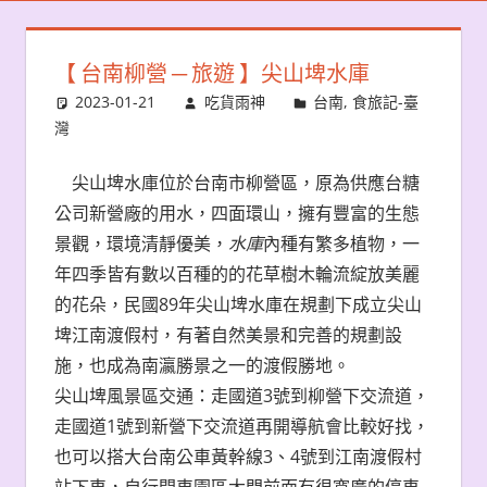
【 台南柳營 ─ 旅遊 】尖山埤水庫
2023-01-21
吃貨雨神
台南
,
食旅記-臺
灣
尖山埤水庫位於台南市柳營區，原為供應台糖
公司新營廠的用水，四面環山，擁有豐富的生態
景觀，環境清靜優美，
水庫
內種有繁多植物，一
年四季皆有數以百種的的花草樹木輪流綻放美麗
的花朵，民國89年尖山埤水庫在規劃下成立尖山
埤江南渡假村，有著自然美景和完善的規劃設
施，也成為南瀛勝景之一的渡假勝地。
尖山埤風景區交通：走國道3號到柳營下交流道，
走國道1號到新營下交流道再開導航會比較好找，
也可以搭大台南公車黃幹線3、4號到江南渡假村
站下車，自行開車園區大門前面有很寬廣的停車