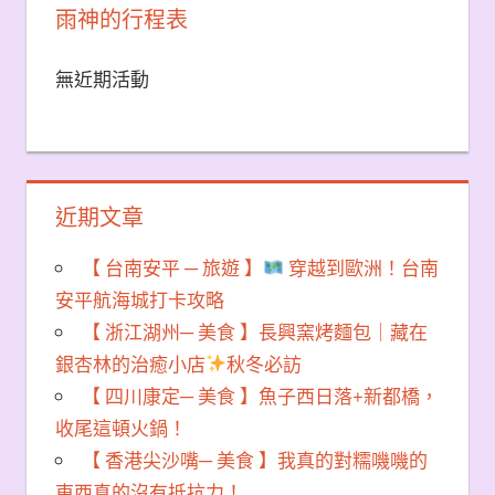
雨神的行程表
無近期活動
近期文章
【 台南安平 ─ 旅遊 】
穿越到歐洲！台南
安平航海城打卡攻略
【 浙江湖州─ 美食 】長興窯烤麵包｜藏在
銀杏林的治癒小店
秋冬必訪
【 四川康定─ 美食 】魚子西日落+新都橋，
收尾這頓火鍋！
【 香港尖沙嘴─ 美食 】我真的對糯嘰嘰的
東西真的沒有抵抗力！