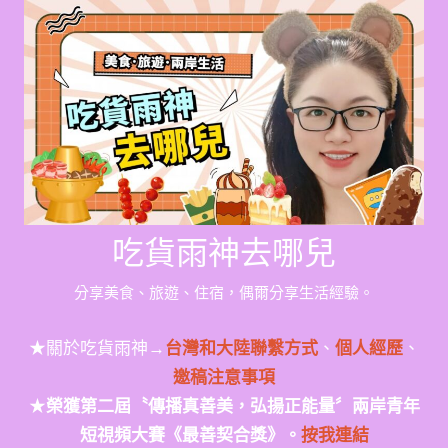
Skip
to
content
吃貨雨神去哪兒
分享美食、旅遊、住宿，偶爾分享生活經驗。
★關於吃貨雨神→
台灣和大陸聯繫方式
、
個人經歷
、
邀稿注意事項
★
榮獲第二屆〝傳播真善美，弘揚正能量〞兩岸青年
短視頻大賽《最善契合獎》。
按我連結