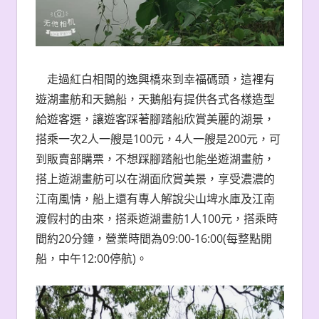
走過紅白相間的逸興橋來到幸福碼頭，這裡有
遊湖畫舫和天鵝船，天鵝船有提供各式各樣造型
給遊客選，讓遊客踩著腳踏船欣賞美麗的湖景，
搭乘一次2人一艘是100元，4人一艘是200元，可
到販賣部購票，不想踩腳踏船也能坐遊湖畫舫，
搭上遊湖畫舫可以在湖面欣賞美景，享受濃濃的
江南風情，船上還有專人解說尖山埤水庫及江南
渡假村的由來，搭乘遊湖畫舫1人100元，搭乘時
間約20分鐘，營業時間為09:00-16:00(每整點開
船，中午12:00停航)。