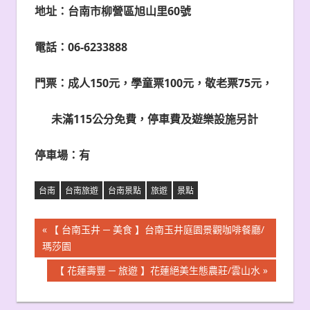
地址：台南市柳營區旭山里60號
電話：06-6233888
門票：成人150元，學童票100元，敬老票75元
，
未滿115公分免費，停車費及遊樂設施另計
停車場：有
台南
台南旅遊
台南景點
旅遊
景點
文
Previous
【 台南玉井 ─ 美食 】台南玉井庭園景觀咖啡餐廳/
Post:
瑪莎園
章
Next
【 花蓮壽豐 ─ 旅遊 】花蓮絕美生態農莊/雲山水
導
Post: