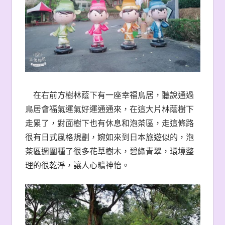
在右前方樹林蔭下有一座幸福鳥居，聽說通過
鳥居會福氣運氣好運通通來，在這大片林蔭樹下
走累了，對面樹下也有休息和泡茶區，走這條路
很有日式風格規劃，婉如來到日本旅遊似的，泡
茶區週圍種了很多花草樹木，碧綠青翠，環境整
理的很乾淨，讓人心曠神怡。