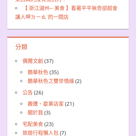
【 浙江湖州─ 美食 】看著平平無奇卻超會
讓人呷ㄉㄧㄠˊ的一間店
分類
偶爾文創
(37)
鵲華秋色
(35)
鵲華秋色之雙世情緣
(2)
公告
(26)
搬遷、歇業店家
(21)
關於我
(3)
宅配美食
(23)
旅遊行程懶人包
(7)