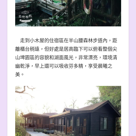
走到小木屋的住宿區在半山腰森林步道內，距
離櫃台稍遠，但好處是居高臨下可以俯看整個尖
山埤園區的容貌和湖面風光，非常漂亮，環境清
幽乾淨，早上還可以吸收芬多精，享受晨曦之
美。