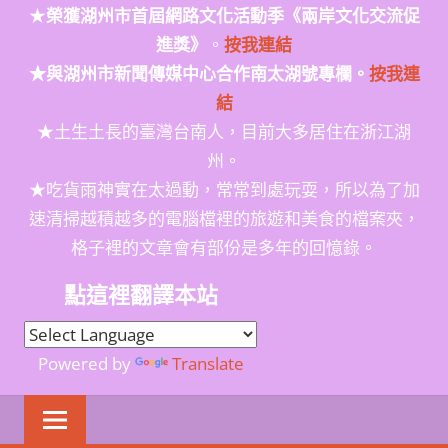
★
榮獲
湖州市首屆網路文化活動季
《兩岸文化交流促
進獎》
。
按我連結
★與湖州市新聞傳媒中心合作南太湖號專欄。
按我連
結
★土生土長的臺灣台南人，目前大多居住在浙江湖
州。
★吃貨雨神實在太過動，常常到處玩耍，所以為了加
速清掃越積越多的電腦檔裡的旅遊和美食的檔案夾，
格子裡的文章會有部份是多年的回憶錄。
點這裡翻譯本站
Powered by
Translate