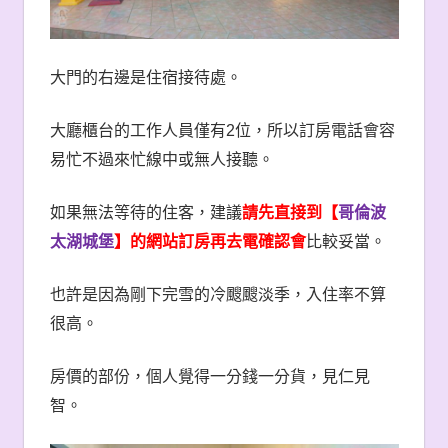
大門的右邊是住宿接待處。
大廳櫃台的工作人員僅有
2
位，所以訂房電話會容
易忙不過來忙線中或無人接聽。
如果無法等待的住客，建議
請先直接到【
哥倫波
太湖城堡
】的網站訂房再去電確認會
比較妥當。
也許是因為剛下完雪的冷颼颼淡季，入住率不算
很高。
房價的部份，個人覺得一分錢一分貨，見仁見
智。