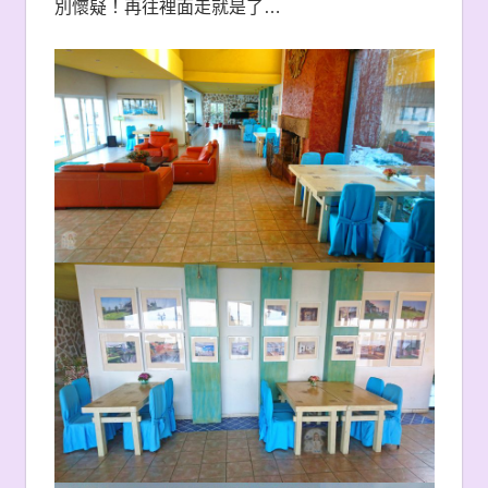
別懷疑！再往裡面走就是了
…