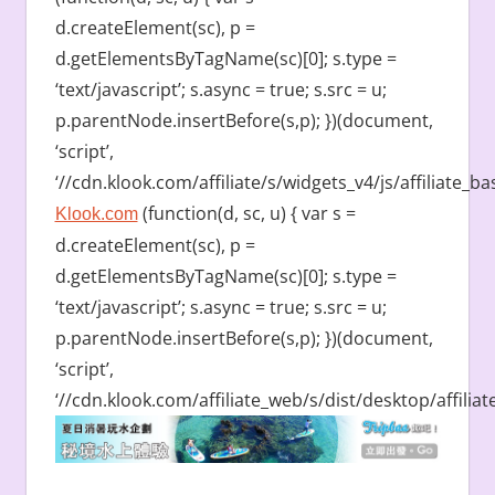
d.createElement(sc), p =
d.getElementsByTagName(sc)[0]; s.type =
‘text/javascript’; s.async = true; s.src = u;
p.parentNode.insertBefore(s,p); })(document,
‘script’,
‘//cdn.klook.com/affiliate/s/widgets_v4/js/affiliate_bas
(function(d, sc, u) { var s =
Klook.com
d.createElement(sc), p =
d.getElementsByTagName(sc)[0]; s.type =
‘text/javascript’; s.async = true; s.src = u;
p.parentNode.insertBefore(s,p); })(document,
‘script’,
‘//cdn.klook.com/affiliate_web/s/dist/desktop/affiliate