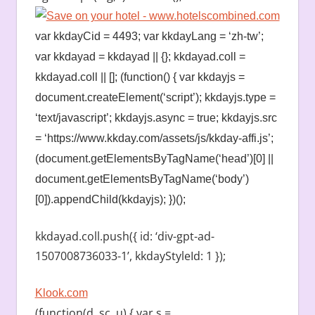
var kkdayCid = 4493; var kkdayLang = ‘zh-tw’;
var kkdayad = kkdayad || {}; kkdayad.coll =
kkdayad.coll || []; (function() { var kkdayjs =
document.createElement(‘script’); kkdayjs.type =
‘text/javascript’; kkdayjs.async = true; kkdayjs.src
= ‘https://www.kkday.com/assets/js/kkday-affi.js’;
(document.getElementsByTagName(‘head’)[0] ||
document.getElementsByTagName(‘body’)
[0]).appendChild(kkdayjs); })();
kkdayad.coll.push({ id: ‘div-gpt-ad-
1507008736033-1’, kkdayStyleId: 1 });
Klook.com
(function(d, sc, u) { var s =