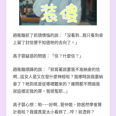
趙衛鍇抓了抓頭懊惱的說：「沒看到…我只看到桌
上留了封信便不知道她的去向了。」
高子蓉疑惑的問道：「信？什麼信？」
趙衛鍇煩躁的說：「就寫著說要我不准納妾的信
啊…這女人是又在發什麼神經啦？我哪時說我要納
妾了？她到底是從哪裡聽來的？連問都不問過我
就這樣定我的罪，我很冤耶…」
高子蓉心想：喲~~~好啊…管仲姬，妳居然學會算
計我啦？我還真是太小看妳了…哼！就憑妳？