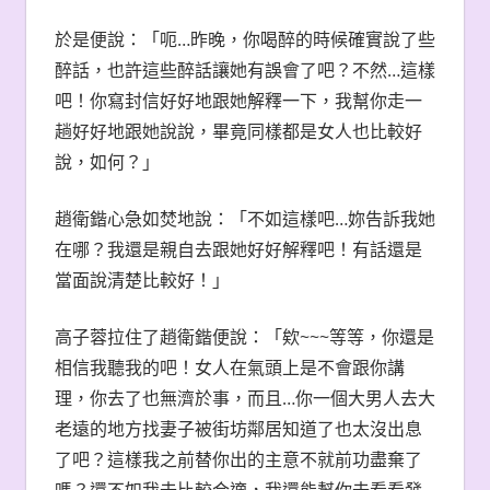
於是便說：「呃…昨晚，你喝醉的時候確實說了些
醉話，也許這些醉話讓她有誤會了吧？不然…這樣
吧！你寫封信好好地跟她解釋一下，我幫你走一
趟好好地跟她說說，畢竟同樣都是女人也比較好
說，如何？」
趙衛鍇心急如焚地說：「不如這樣吧…妳告訴我她
在哪？我還是親自去跟她好好解釋吧！有話還是
當面說清楚比較好！」
高子蓉拉住了趙衛鍇便說：「欸~~~等等，你還是
相信我聽我的吧！女人在氣頭上是不會跟你講
理，你去了也無濟於事，而且…你一個大男人去大
老遠的地方找妻子被街坊鄰居知道了也太沒出息
了吧？這樣我之前替你出的主意不就前功盡棄了
嗎？還不如我去比較合適，我還能幫你去看看發