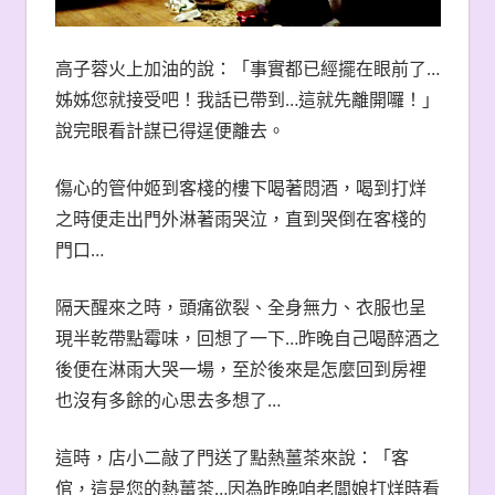
高子蓉火上加油的說：「事實都已經擺在眼前了…
姊姊您就接受吧！我話已帶到…這就先離開囉！」
說完眼看計謀已得逞便離去。
傷心的管仲姬到客棧的樓下喝著悶酒，喝到打烊
之時便走出門外淋著雨哭泣，直到哭倒在客棧的
門口…
隔天醒來之時，頭痛欲裂、全身無力、衣服也呈
現半乾帶點霉味，回想了一下…昨晚自己喝醉酒之
後便在淋雨大哭一場，至於後來是怎麼回到房裡
也沒有多餘的心思去多想了…
這時，店小二敲了門送了點熱薑茶來說：「客
倌，這是您的熱薑茶…因為昨晚咱老闆娘打烊時看