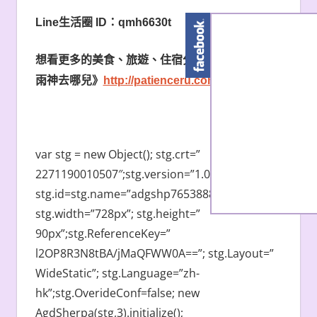
Line
生活圈
ID
：
qmh6630t
想看更多的美食、旅遊、住宿分享，盡在《吃貨
雨神去哪兒》
http://patienceru.com
var stg = new Object(); stg.crt=”
2271190010507″;stg.version=”1.03″;
stg.id=stg.name=”adgshp765388838″;
stg.width=”728px”; stg.height=”
90px”;stg.ReferenceKey=”
l2OP8R3N8tBA/jMaQFWW0A==”; stg.Layout=”
WideStatic”; stg.Language=”zh-
hk”;stg.OverideConf=false; new
AgdSherpa(stg,3).initialize();