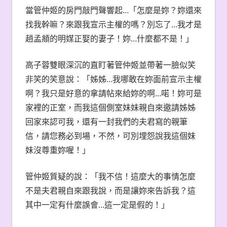
當管仲姬的房門敲門聲響起…「怎麼是妳？妳還來
找我幹嘛？來跟我宣示主權的嗎？別忘了…我才是
趙孟頫的明媒正娶的妻子！妳…什麼都不是！」
高子蓉雙眼深沉的直盯著管仲姬並帶著一臉似笑
非笑的笑意說：「姊姊…我哪敢在妳面前宣示主權
啊？我只是好意的拿請帖來給妳的啊…喏！妳可是
家裡的正室，而我這個側室妹妹親自來邀請姊姊
回家來認可我，還有一封我們的夫君寫的親筆
信，請您務必到場，不然，可別埋怨說我這個妹
妹沒尊重妳喔！」
管仲姬質疑的說：「我不信！這麼大的事情怎麼
不是夫君親自來跟我說，而是讓妳來告訴我？這
其中一定有什麼誤會…這一定是假的！」