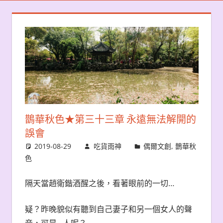
鵲華秋色★第三十三章 永遠無法解開的
誤會
2019-08-29
吃貨雨神
偶爾文創
,
鵲華秋
色
隔天當趙衛鍇酒醒之後，看著眼前的一切…
疑？昨晚貌似有聽到自己妻子和另一個女人的聲
音，可是…人呢？