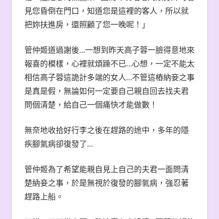
見您昏倒在門口，知道您是這裡的客人，所以就
把妳扶進房，還照顧了您一晚呢！」
管仲姬道過謝後…一想到昨天高子蓉一臉得意地來
報喜的模樣，心裡就煩躁不已…心想，一定不能太
相信高子蓉這詭計多端的女人…不管這樁納妾之事
是真是假，無論如何一定要自己親自回去找夫君
問個清楚，給自己一個痛快才能做數！
無奈地收拾好行李之後在趕路的途中，多年的隱
疾腳氣病卻復發了…
管仲姬為了希望能親自見上自己的夫君一面問清
楚納妾之事，於是無視於復發的腳氣病，強忍著
趕路上船。