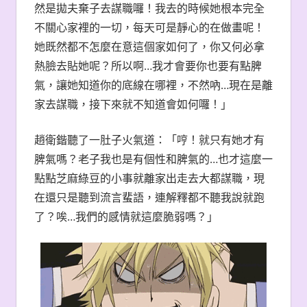
然是拋夫棄子去謀職囉！我去的時候她根本完全
不關心家裡的一切，每天可是靜心的在做畫呢！
她既然都不怎麼在意這個家如何了，你又何必拿
熱臉去貼她呢？所以啊…我才會要你也要有點脾
氣，讓她知道你的底線在哪裡，不然吶…現在是離
家去謀職，接下來就不知道會如何囉！」
趙衛鍇聽了一肚子火氣道：「哼！就只有她才有
脾氣嗎？老子我也是有個性和脾氣的…也才這麼一
點點芝麻綠豆的小事就離家出走去大都謀職，現
在還只是聽到流言蜚語，連解釋都不聽我說就跑
了？唉…我們的感情就這麼脆弱嗎？」