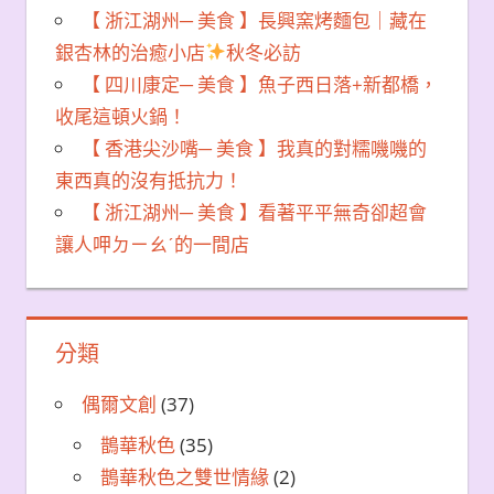
【 浙江湖州─ 美食 】長興窯烤麵包｜藏在
銀杏林的治癒小店
秋冬必訪
【 四川康定─ 美食 】魚子西日落+新都橋，
收尾這頓火鍋！
【 香港尖沙嘴─ 美食 】我真的對糯嘰嘰的
東西真的沒有抵抗力！
【 浙江湖州─ 美食 】看著平平無奇卻超會
讓人呷ㄉㄧㄠˊ的一間店
分類
偶爾文創
(37)
鵲華秋色
(35)
鵲華秋色之雙世情緣
(2)