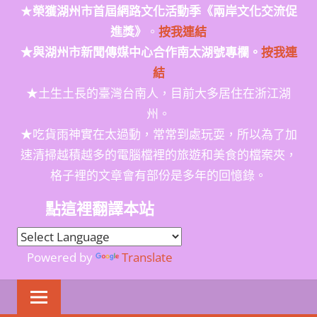
★
榮獲
湖州市首屆網路文化活動季
《兩岸文化交流促
進獎》
。
按我連結
★與湖州市新聞傳媒中心合作南太湖號專欄。
按我連
結
★土生土長的臺灣台南人，目前大多居住在浙江湖
州。
★吃貨雨神實在太過動，常常到處玩耍，所以為了加
速清掃越積越多的電腦檔裡的旅遊和美食的檔案夾，
格子裡的文章會有部份是多年的回憶錄。
點這裡翻譯本站
Powered by
Translate