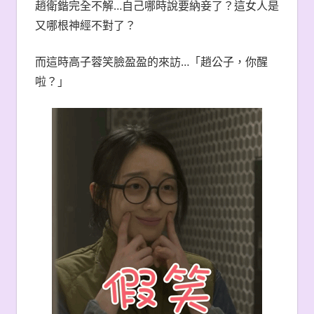
趙衛鍇完全不解…自己哪時說要納妾了？這女人是
又哪根神經不對了？
而這時高子蓉笑臉盈盈的來訪…「趙公子，你醒
啦？」