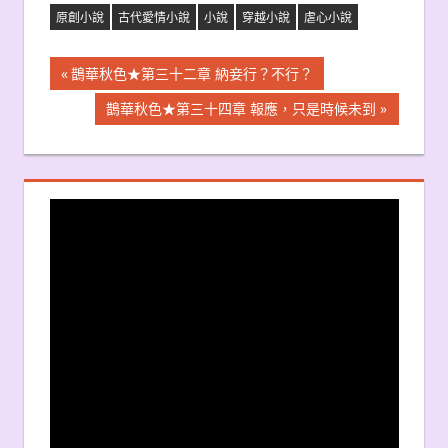
原創小說
古代愛情小說
小說
穿越小說
虐心小說
文
Previous
鵲華秋色★第三十二章 納妾行？不行？
Post:
章
Next
鵲華秋色★第三十四章 報應，只是時候未到
Post:
導
覽