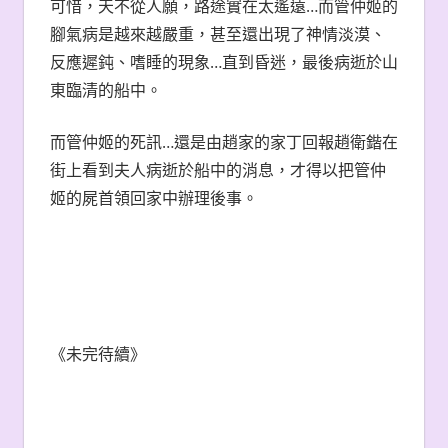
可惜，天不從人願，路途實在太遙遠…而管仲姬的
腳氣病是越來越嚴重，甚至還出現了神情淡漠、
反應遲鈍、嗜睡的現象…直到昏迷，最後病逝於山
東臨清的船中。
而管仲姬的死訊…還是由趙家的家丁回報趙衛鍇在
街上看到夫人病逝於船中的消息，才得以把管仲
姬的屍首領回家中辦理後事。
《未完待續》