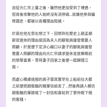
自從元仁宗上臺之後，雖然他更加受到了禮遇，
但背後攻擊他的人始終沒有消停過…就連他參與編
修國史，都被以各種理由阻撓。
於是在他左思右想之下，回想到在歷史上趙孟頫
辭官退休的理由是因為夫人的腳氣病復發需要人
照顧，於是便下定決心藉口以妻子的腳氣病復發
需要人照顧的理由向元仁宗請求退休並放棄眼前
的榮華富貴，等待妻子回家之後便一起歸隱江
南。
而處心積慮挑撥的高子蓉其實早在上船前往大都
之前便把趙衛鍇的親筆信給丟了…然後再請人模仿
趙衛鍇的筆跡寫了一封信和喜帖到了管仲姬下榻
的客棧。