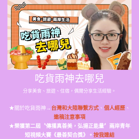
Skip
to
content
吃貨雨神去哪兒
分享美食、旅遊、住宿，偶爾分享生活經驗。
★關於吃貨雨神→
台灣和大陸聯繫方式
、
個人經歷
、
邀稿注意事項
★
榮獲第二屆〝傳播真善美，弘揚正能量〞兩岸青年
短視頻大賽《最善契合獎》。
按我連結