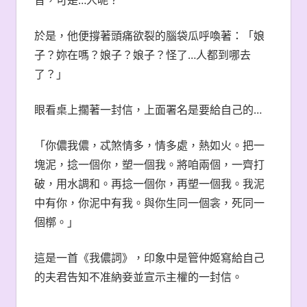
於是，他便撐著頭痛欲裂的腦袋瓜呼喚著：「娘
子？妳在嗎？娘子？娘子？怪了…人都到哪去
了？」
眼看桌上擱著一封信，上面署名是要給自己的…
「你儂我儂，忒煞情多，情多處，熱如火。把一
塊泥，捻一個你，塑一個我。將咱兩個，一齊打
破，用水調和。再捻一個你，再塑一個我。我泥
中有你，你泥中有我。與你生同一個衾，死同一
個槨。」
這是一首《我儂詞》，印象中是管仲姬寫給自己
的夫君告知不准納妾並宣示主權的一封信。