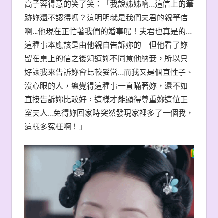
高子蓉得意的笑了笑：「我說姊姊吶…這信上的筆
跡妳還不認得嗎？這明明就是我們夫君的親筆信
啊…他現在正忙著我們的婚事呢！夫君也真是的…
這種事本應該是由他親自告訴妳的！但他看了妳
留在桌上的信之後知道妳不同意他納妾，所以只
好讓我來告訴妳會比較妥當…而我又是個直性子、
沒心眼的人，總覺得這種事一直瞞著妳，還不如
直接告訴妳比較好，這樣才能顯得尊重妳這位正
室夫人…免得妳回家時突然發現家裡多了一個我，
這樣多冤枉啊！」