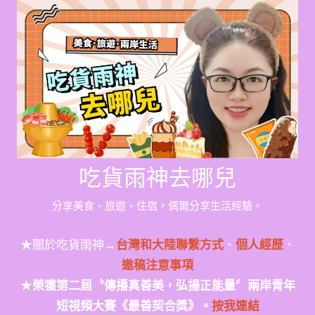
Skip
to
content
吃貨雨神去哪兒
分享美食、旅遊、住宿，偶爾分享生活經驗。
★關於吃貨雨神→
台灣和大陸聯繫方式
、
個人經歷
、
邀稿注意事項
★
榮獲第二屆〝傳播真善美，弘揚正能量〞兩岸青年
短視頻大賽《最善契合獎》。
按我連結