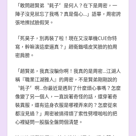
「敢問趙賢弟〝耗子〞是何人？在下是周密，一
陣子沒見就忘了我嗎？真是傷心…」語畢，周密誇
張地擦拭臉假哭。
「死昊子，別再裝了啦！現在又沒單機CUE你特
寫，幹嘛演這麼逼真？」趙衛鍇嘻皮笑臉的拍周
密肩膀。
「趙賢弟，我真沒騙你啊！我真的是周密…江湖人
稱『職業江湖雅人』的周密，不是賢弟剛剛說的
〝耗子〞啊…你最近是遇到了什麼煩心事嗎？怎麼
像變了另一個人，一直說著奇怪的話，還穿著奇
裝異服，還有這身衣服是哪裡弄來的？怎麼從來
都沒見過？」周密被搞得煩了索性劈哩啪啦的把
心裡疑問一股腦全盤問個清楚。