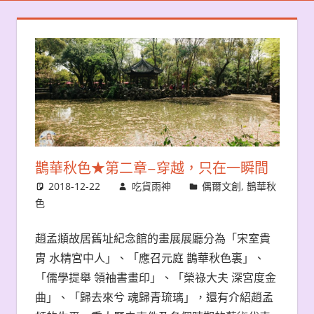
鵲華秋色★第二章–穿越，只在一瞬間
2018-12-22
吃貨雨神
偶爾文創
,
鵲華秋
色
趙孟頫故居舊址紀念館的畫展展廳分為「宋室貴
胄 水精宮中人」、「應召元庭 鵲華秋色裏」、
「儒學提舉 領袖書畫印」、「榮祿大夫 深宮度金
曲」、「歸去來兮 魂歸青琉璃」，還有介紹趙孟