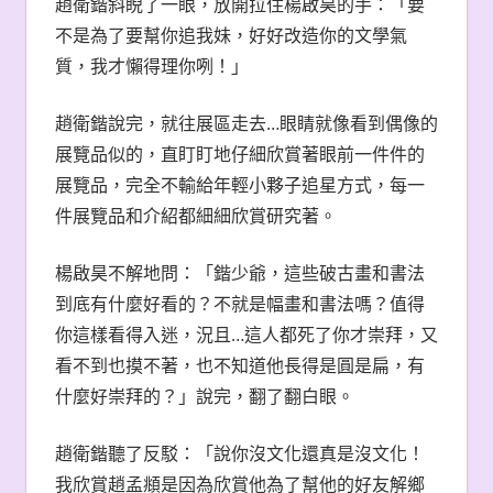
趙衛鍇斜睨了一眼，放開拉住楊啟昊的手：「要
不是為了要幫你追我妹，好好改造你的文學氣
質，我才懶得理你咧！」
趙衛鍇說完，就往展區走去…眼睛就像看到偶像的
展覽品似的，直盯盯地仔細欣賞著眼前一件件的
展覽品，完全不輸給年輕小夥子追星方式，每一
件展覽品和介紹都細細欣賞研究著。
楊啟昊不解地問：「鍇少爺，這些破古畫和書法
到底有什麼好看的？不就是幅畫和書法嗎？值得
你這樣看得入迷，況且…這人都死了你才崇拜，又
看不到也摸不著，也不知道他長得是圓是扁，有
什麼好崇拜的？」說完，翻了翻白眼。
趙衛鍇聽了反駁：「說你沒文化還真是沒文化！
我欣賞趙孟頫是因為欣賞他為了幫他的好友解鄉