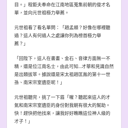
目。」程鉅夫奉命在江南地區蒐集前朝的俊才名
單，並向元世祖極力舉薦。
元世祖看了看名單問：「趙孟頫？好像在哪裡聽
過？這人有何過人之處讓你列為榜首極力舉
薦？」
「回陛下，這人在書畫、金石、音律方面無一不
精，還是位江南名士，由此可知…才華和見識自然
是出類拔萃。據說還是宋太祖趙匡胤的第十一世
孫、南宋宗室遺臣呢！」
元世祖聽完，挑了一下眉「喔？聽起來這人的才
氣和南宋宗室遺臣的身份對我朝有很大的幫助。
快！趕快把他找來，讓我好好瞧瞧這位神人級的
才子！」