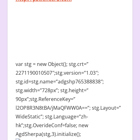
var stg = new Object(); stg.crt=”
2271190010507″;stg.version=”1.03″;
stg.id=stg.name=”adgshp765388838″;
stg.width=”728px”; stg.height=”
90px”;stg.ReferenceKey=”
l2OP8R3N8tBA/jMaQFWW0A==”; stg.Layout=”
WideStatic”; stg.Language=”zh-
hk”;stg.OverideConf=false; new
AgdSherpa(stg,3).initialize();