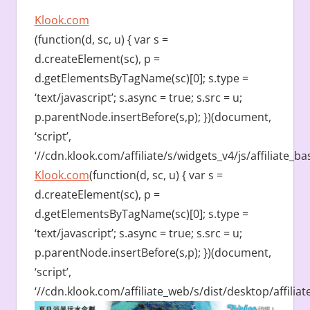
Klook.com
(function(d, sc, u) { var s =
d.createElement(sc), p =
d.getElementsByTagName(sc)[0]; s.type =
‘text/javascript’; s.async = true; s.src = u;
p.parentNode.insertBefore(s,p); })(document,
‘script’,
‘//cdn.klook.com/affiliate/s/widgets_v4/js/affiliate_bas
Klook.com
(function(d, sc, u) { var s =
d.createElement(sc), p =
d.getElementsByTagName(sc)[0]; s.type =
‘text/javascript’; s.async = true; s.src = u;
p.parentNode.insertBefore(s,p); })(document,
‘script’,
‘//cdn.klook.com/affiliate_web/s/dist/desktop/affiliate