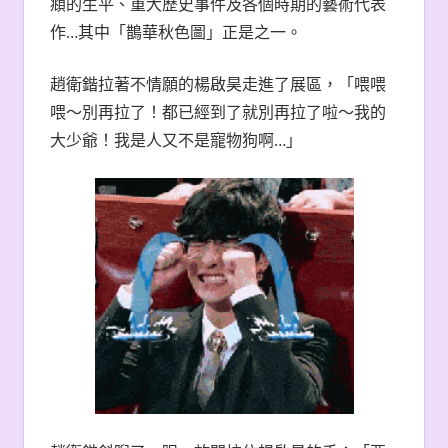
頫的生平、重大歷史事件及各個時期的藝術代表
作…其中「鵲華秋色圖」正是之一。
趙衛鍇拉著不情願的楊啟昊走進了展區，「喂喂
喂〜別再拉了！都已經到了就別再拉了啦〜我的
大少爺！我是人又不是寵物狗啊…」