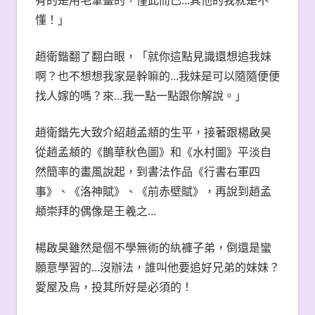
懂！」
趙衛鍇翻了翻白眼，「就你這點見識還想追我妹
啊？也不想想我家是幹嘛的…我妹是可以隨隨便便
找人嫁的嗎？來…我一點一點跟你解說。」
趙衛鍇先大致介紹趙孟頫的生平，接著跟楊啟昊
從趙孟頫的《鵲華秋色圖》和《水村圖》平淡自
然簡率的畫風說起，到書法作品《行書右軍四
事》、《洛神賦》、《前赤壁賦》，再說到趙孟
頫崇拜的偶像是王羲之…
楊啟昊雖然是個不學無術的紈褲子弟，倒還是蠻
願意學習的…沒辦法，誰叫他要追好兄弟的妹妹？
愛屋及烏，投其所好是必須的！