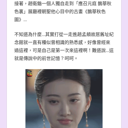
接著，趙衛鍇一個人獨自走到「應召元庭 鵲華秋
色裏」展廳裡朝聖他心目中的古畫《鵲華秋色
圖》…
不知道為什麼…其實打從一走進趙孟頫故居舊址紀
念館就一直有種似曾相識的熟悉感，好像曾經來
過這裡，可是自己是第一次來這裡啊！難道說…這
就是傳說中的前世記憶？呵呵。