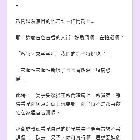
–
趙衛鍇漫無目的地走到一條鬧街上…
耶？這麼古色古香的大街…好熱鬧啊！在拍戲啊？
「客官，來坐坐吧！我們的粽子特好吃了！」
「來喔〜來喔〜新娘子茶茶香四溢，婚慶必
備！」
此時，一隻手突然搭在趙衛鍇肩上「趙賢弟，難
得看見你願意到街上玩耍耶！你平時不是都喜歡
宅在家埋首苦讀嗎？」
趙衛鍇轉頭看見自己的好兄弟昊子穿著古裝不禁
調侃：「臥去！昊子，你可真行啊！居然混進劇