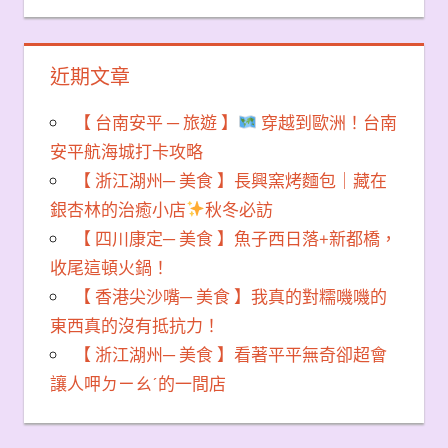
近期文章
【 台南安平 ─ 旅遊 】
穿越到歐洲！台南
安平航海城打卡攻略
【 浙江湖州─ 美食 】長興窯烤麵包｜藏在
銀杏林的治癒小店
秋冬必訪
【 四川康定─ 美食 】魚子西日落+新都橋，
收尾這頓火鍋！
【 香港尖沙嘴─ 美食 】我真的對糯嘰嘰的
東西真的沒有抵抗力！
【 浙江湖州─ 美食 】看著平平無奇卻超會
讓人呷ㄉㄧㄠˊ的一間店