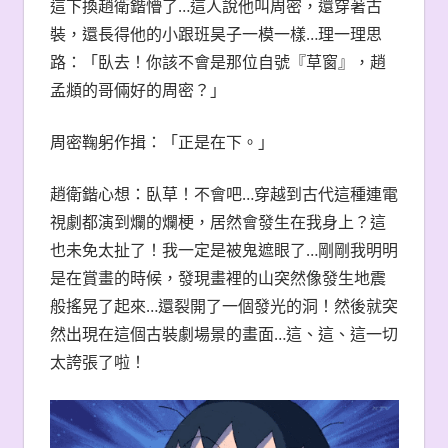
這下換趙衛鍇懵了…這人說他叫周密，還穿著古
裝，還長得他的小跟班昊子一模一樣…理一理思
路：「臥去！你該不會是那位自號『草窗』，趙
孟頫的哥倆好的周密？」
周密鞠躬作揖：「正是在下。」
趙衛鍇心想：臥草！不會吧…穿越到古代這種連電
視劇都演到爛的爛梗，居然會發生在我身上？這
也未免太扯了！我一定是被鬼遮眼了…剛剛我明明
是在賞畫的時候，發現畫裡的山突然像發生地震
般搖晃了起來…還裂開了一個發光的洞！然後就突
然出現在這個古裝劇場景的畫面…這、這、這一切
太誇張了啦！