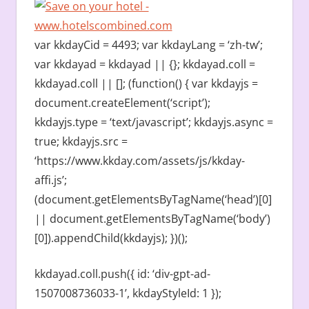
var kkdayCid = 4493; var kkdayLang = ‘zh-tw’;
var kkdayad = kkdayad || {}; kkdayad.coll =
kkdayad.coll || []; (function() { var kkdayjs =
document.createElement(‘script’);
kkdayjs.type = ‘text/javascript’; kkdayjs.async =
true; kkdayjs.src =
‘https://www.kkday.com/assets/js/kkday-
affi.js’;
(document.getElementsByTagName(‘head’)[0]
|| document.getElementsByTagName(‘body’)
[0]).appendChild(kkdayjs); })();
kkdayad.coll.push({ id: ‘div-gpt-ad-
1507008736033-1’, kkdayStyleId: 1 });