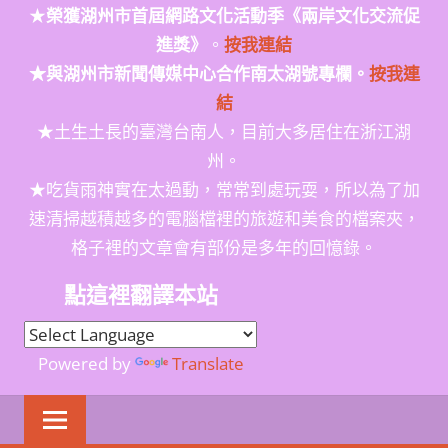
★
榮獲
湖州市首屆網路文化活動季
《兩岸文化交流促
進獎》
。
按我連結
★與湖州市新聞傳媒中心合作南太湖號專欄。
按我連
結
★土生土長的臺灣台南人，目前大多居住在浙江湖
州。
★吃貨雨神實在太過動，常常到處玩耍，所以為了加
速清掃越積越多的電腦檔裡的旅遊和美食的檔案夾，
格子裡的文章會有部份是多年的回憶錄。
點這裡翻譯本站
Powered by
Translate