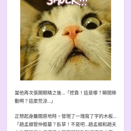
​當他再次張開眼睛之後…「挖靠！這是哪？瞬間移
動啊？這麼荒涼…」
正想起身離開原地時，發現了一塊寫了字的木板…
「趙孟頫管仲姬墓？臥草！不是吧…趙孟頫和趙夫