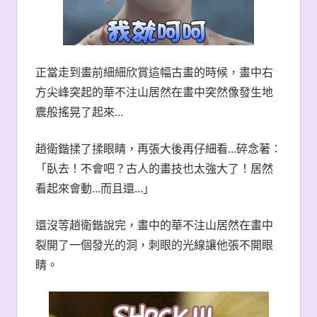
正當走到畫前細細欣賞這幅古畫的時候，畫中右
方尖峰突起的華不注山居然在畫中突然像發生地
震般搖晃了起來…
趙衛鍇揉了揉眼睛，再張大後再仔細看…碎念著：
「臥去！不會吧？古人的畫技也太強大了！居然
看起來會動…而且還…」
還沒等趙衛鍇說完，畫中的華不注山居然在畫中
裂開了一個發光的洞，刺眼的光線讓他張不開眼
睛。