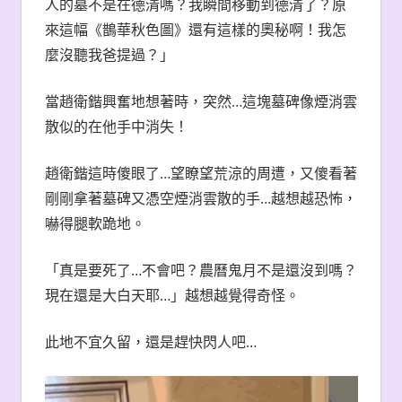
人的墓不是在德清嗎？我瞬間移動到德清了？原
來這幅《鵲華秋色圖》還有這樣的奧秘啊！我怎
麼沒聽我爸提過？」
當趙衛鍇興奮地想著時，突然…這塊墓碑像煙消雲
散似的在他手中消失！
趙衛鍇這時傻眼了…望瞭望荒涼的周遭，又傻看著
剛剛拿著墓碑又憑空煙消雲散的手…越想越恐怖，
嚇得腿軟跪地。
「真是要死了…不會吧？農曆鬼月不是還沒到嗎？
現在還是大白天耶…」越想越覺得奇怪。
此地不宜久留，還是趕快閃人吧…