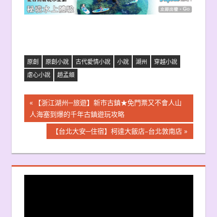
原創
原創小說
古代愛情小說
小說
湖州
穿越小說
虐心小說
趙孟頫
文
Previous
【浙江湖州─旅遊】新市古鎮★免門票又不會人山
Post:
人海塞到爆的千年古鎮遊玩攻略
章
Next
【台北大安─住宿】柯達大飯店–台北敦南店
導
Post:
覽