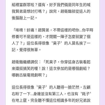
組裡當群眾啦？還有，好歹我們倆是同年生的喊
我賢弟是想討打嗎？」說完，趙衛鍇就從這人的
後腦敲上一記。
「唉唷！好痛！趙賢弟，不帶這樣的吧你…你平時
修養可不是這樣的，才閉關一陣子怎麼就變了個
人了？」這位長得很像〝昊子〞的人莫名挨了一
記，覺得很無辜。
趙衛鍇繼續調侃：「死昊子，你穿這身古裝看起
來還挺搞笑的嗄！說！這次參加的是哪個劇組？
哪齣古裝電視劇啊？」
這位長得很像〝昊子〞的人聽得一臉茫然，左顧
右盼了一下…身邊並沒有第三人，也沒有〝耗子〞
在地上竄，完全聽不懂這位相識多年的好兄弟說