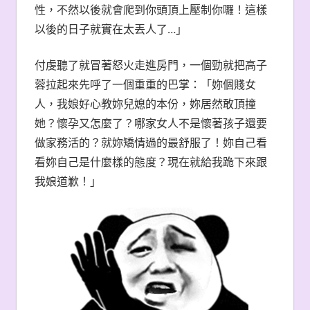
性，不然以後就會爬到你頭頂上壓制你囉！這樣
以後的日子就實在太丟人了…」
付虔聽了就冒著怒火走進房門，一個勁就把高子
蓉拉起來先呼了一個重重的巴掌：「妳個賤女
人，我娘好心教妳兒媳的本份，妳居然敢頂撞
她？懷孕又怎麼了？哪家女人不是懷著孩子還要
做家務活的？就妳矯情過的最舒服了！妳自己看
看妳自己是什麼樣的態度？現在就給我跪下來跟
我娘道歉！」