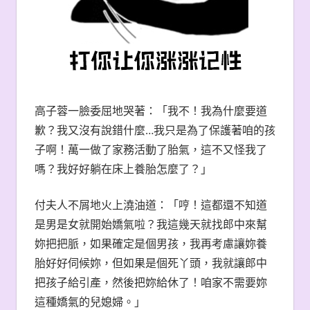
高子蓉一臉委屈地哭著：「我不！我為什麼要道
歉？我又沒有說錯什麼…我只是為了保護著咱的孩
子啊！萬一做了家務活動了胎氣，這不又怪我了
嗎？我好好躺在床上養胎怎麼了？」
付夫人不屑地火上澆油道：「哼！這都還不知道
是男是女就開始嬌氣啦？我這幾天就找郎中來幫
妳把把脈，如果確定是個男孩，我再考慮讓妳養
胎好好伺候妳，但如果是個死丫頭，我就讓郎中
把孩子給引產，然後把妳給休了！咱家不需要妳
這種嬌氣的兒媳婦。」