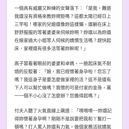
一個具有威嚴又幹練的女聲落下：「是我，難道
我還沒有資格來教妳規矩嗎？這都太陽已經日上
三竿啦！哪家的兒媳還像妳這樣懶，還躺在床上
舒舒服服的等著婆婆來伺候妳啊？妳還以為妳還
在娘家過大小姐等人伺候的嬌慣生活嗎？趕快起
床，家裡還有很多活等著妳幹呢！」
高子蓉看著眼前的婆婆和卓媽，一臉起床氣不耐
煩的反駁著：「娘，我已經懷著身孕啦！您忘了
嗎？我這身子是要怎麼做家裡的活？這不是還有
下人可以幫忙做嗎？我懷的可是付家的金孫，萬
一一個不小心沒了怎麼辦？您擔得起嗎？」
付夫人聽了火氣直線上飆道：「唷唷唷~~妳還記
得妳懷著身孕啊？剛剛不是說要把我和丫鬟打一
頓嗎？打人罵人妳還有力氣，做個家務活就嬌氣