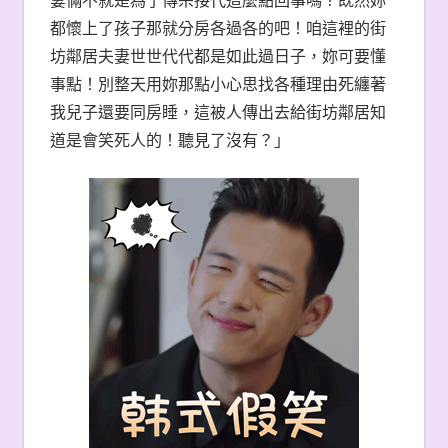
都懷上了孩子那就分房各過各的吧！咱這裡的街
坊鄰居夫妻世世代代都是如此過日子，妳可要懂
事點！別整天用妳那點小心思找各種理由死纏著
我兒子還要同房睡，這被人傳出去給街坊鄰居知
道是會笑死人的！聽見了沒有？」