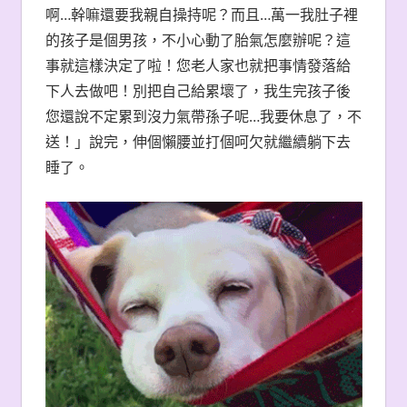
啊…幹嘛還要我親自操持呢？而且…萬一我肚子裡
的孩子是個男孩，不小心動了胎氣怎麼辦呢？這
事就這樣決定了啦！您老人家也就把事情發落給
下人去做吧！別把自己給累壞了，我生完孩子後
您還說不定累到沒力氣帶孫子呢…我要休息了，不
送！」說完，伸個懶腰並打個呵欠就繼續躺下去
睡了。