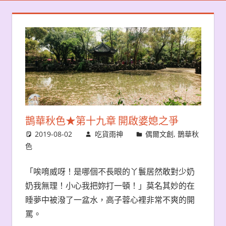
鵲華秋色★第十九章 開啟婆媳之爭
2019-08-02
吃貨雨神
偶爾文創
,
鵲華秋
色
「唉唷威呀！是哪個不長眼的丫鬟居然敢對少奶
奶我無理！小心我把妳打一頓！」莫名其妙的在
睡夢中被潑了一盆水，高子蓉心裡非常不爽的開
罵。