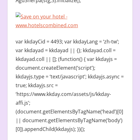
AgdSherpa(stg,3).initialize();
var kkdayCid = 4493; var kkdayLang = ‘zh-tw’;
var kkdayad = kkdayad || {}; kkdayad.coll =
kkdayad.coll || []; (function() { var kkdayjs =
document.createElement(‘script’);
kkdayjs.type = ‘text/javascript’; kkdayjs.async =
true; kkdayjs.src =
‘https://www.kkday.com/assets/js/kkday-
affi.js’;
(document.getElementsByTagName(‘head’)[0]
|| document.getElementsByTagName(‘body’)
[0]).appendChild(kkdayjs); })();