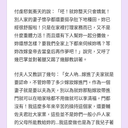
付虔怒氣衝天的說：「呸！就妳整天只會嬌氣！
別人家的妻子懷孕都還要挺孕肚下地種田，妳已
經很舒服啦！只是在家裡打理家務而已，又不是
什麼重體力活！而且還有下人幫妳一起分攤做，
妳還想怎樣？要我們全家上下都來伺候妳嗎？等
妳改嫁皇帝去當皇后再作夢吧！」說完，又呼了
幾巴掌並對著腿又踢了幾腳教訓著。
付夫人又教訓了幾句：「女人吶…嫁進了夫家就是
要認命，不管妳帶了多少嫁妝嫁進門，作為一個
妻子就是要以夫為天，別以為就妳那點嫁妝帶進
門就可以在咱家啥都不用做就可以享清福，門都
沒有！我這麼多年來辛苦的操持這個家，還要輔
佐夫君壯大家業，這些並不是妳們一般小戶人家
的父母所能教給妳的…我這麼做也是為了我兒子著