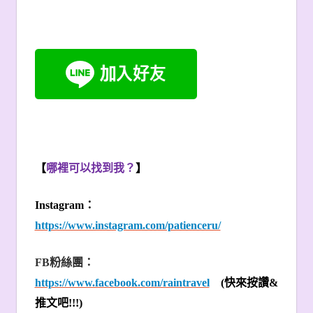
【
哪裡可以找到我？
】
Instagram
：
https://www.instagram.com/patienceru/
FB
粉絲團：
https://www.facebook.com/raintravel
(
快來按讚
&
推文吧
!!!)