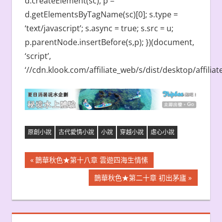
d.createElement(sc), p =
d.getElementsByTagName(sc)[0]; s.type =
‘text/javascript’; s.async = true; s.src = u;
p.parentNode.insertBefore(s,p); })(document,
‘script’,
‘//cdn.klook.com/affiliate_web/s/dist/desktop/affiliate
原創小說
古代愛情小說
小說
穿越小說
虐心小說
文
Previous
鵲華秋色★第十八章 雲遊四海生情愫
Post:
章
Next
鵲華秋色★第二十章 初出茅廬
Post:
導
覽