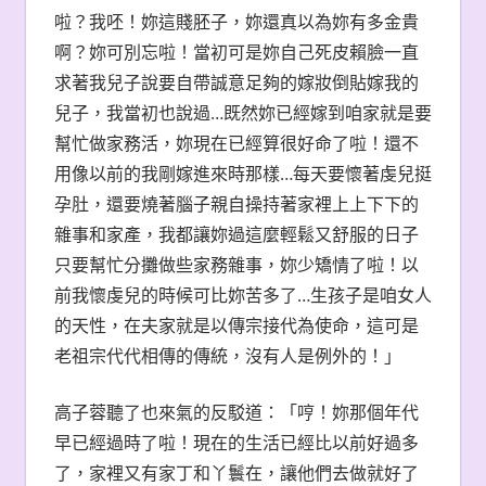
啦？我呸！妳這賤胚子，妳還真以為妳有多金貴
啊？妳可別忘啦！當初可是妳自己死皮賴臉一直
求著我兒子說要自帶誠意足夠的嫁妝倒貼嫁我的
兒子，我當初也說過…既然妳已經嫁到咱家就是要
幫忙做家務活，妳現在已經算很好命了啦！還不
用像以前的我剛嫁進來時那樣…每天要懷著虔兒挺
孕肚，還要燒著腦子親自操持著家裡上上下下的
雜事和家產，我都讓妳過這麼輕鬆又舒服的日子
只要幫忙分攤做些家務雜事，妳少矯情了啦！以
前我懷虔兒的時候可比妳苦多了…生孩子是咱女人
的天性，在夫家就是以傳宗接代為使命，這可是
老祖宗代代相傳的傳統，沒有人是例外的！」
高子蓉聽了也來氣的反駁道：「哼！妳那個年代
早已經過時了啦！現在的生活已經比以前好過多
了，家裡又有家丁和丫鬟在，讓他們去做就好了