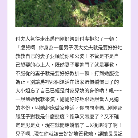
付夫人氣得走出房門剛好遇到付虔抱怨了一頓：
「虔兒啊…你身為一個男子漢大丈夫就是要好好地
教教自己的妻子要順從你和公婆！不管是不是自
己想娶的心上人，既然妻子娶進門了就是要教，
不服從的妻子就是要好好教訓一頓，打到她服從
為止。別讓房裡那個還活在娘家過慣嬌慣日子的
大小姐忘了自己已經是付家兒媳的身份吶！吼~~~
一說到她我就來氣，剛剛好好地跟她說當人兒媳
的本份，叫她起床做家務活，你問問卓媽…剛剛那
賤胚子對我是什麼態度？懷孕又怎麼了？又不確
定是男是女，現在就開始嬌氣了…以後還得了啊！
兒子啊…現在你就該去好好地管教她，讓她長長記