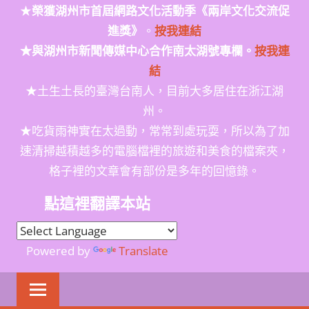
★
榮獲
湖州市首屆網路文化活動季
《兩岸文化交流促
進獎》
。
按我連結
★與湖州市新聞傳媒中心合作南太湖號專欄。
按我連
結
★土生土長的臺灣台南人，目前大多居住在浙江湖
州。
★吃貨雨神實在太過動，常常到處玩耍，所以為了加
速清掃越積越多的電腦檔裡的旅遊和美食的檔案夾，
格子裡的文章會有部份是多年的回憶錄。
點這裡翻譯本站
Powered by
Translate