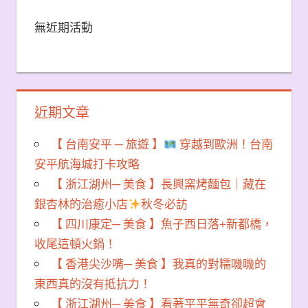
無近期活動
近期文章
【 台南安平 ─ 旅遊 】
穿越到歐洲！台南
安平航海城打卡攻略
【 浙江湖州─ 美食 】長興窯烤麵包｜藏在
銀杏林的治癒小店
秋冬必訪
【 四川康定─ 美食 】魚子西日落+新都橋，
收尾這頓火鍋！
【 香港尖沙嘴─ 美食 】我真的對糯嘰嘰的
東西真的沒有抵抗力！
【 浙江湖州─ 美食 】看著平平無奇卻超會