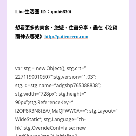
Line
生活圈
ID
：
qmh6630t
想看更多的美食、旅遊、住宿分享，盡在《吃貨
雨神去哪兒》
http://patienceru.com
var stg = new Object(); stg.crt=”
2271190010507″;stg.version=”1.03″;
stg.id=stg.name=”adgshp765388838″;
stg.width=”728px”; stg.height=”
90px”;stg.ReferenceKey=”
l2OP8R3N8tBA/jMaQFWW0A==”; stg.Layout=”
WideStatic”; stg.Language=”zh-
hk”;stg.OverideConf=false; new