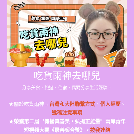
Skip
to
content
吃貨雨神去哪兒
分享美食、旅遊、住宿，偶爾分享生活經驗。
★關於吃貨雨神→
台灣和大陸聯繫方式
、
個人經歷
、
邀稿注意事項
★
榮獲第二屆〝傳播真善美，弘揚正能量〞兩岸青年
短視頻大賽《最善契合獎》。
按我連結