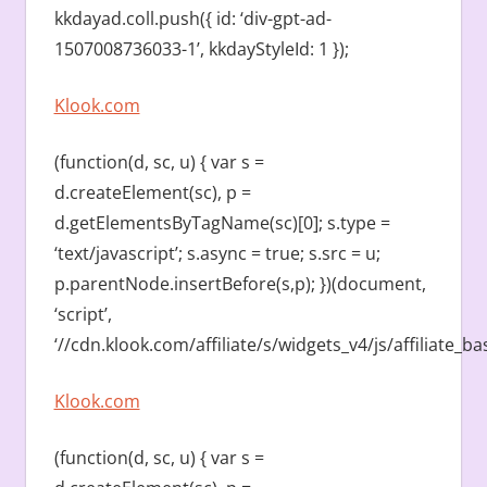
kkdayad.coll.push({ id: ‘div-gpt-ad-
1507008736033-1’, kkdayStyleId: 1 });
Klook.com
(function(d, sc, u) { var s =
d.createElement(sc), p =
d.getElementsByTagName(sc)[0]; s.type =
‘text/javascript’; s.async = true; s.src = u;
p.parentNode.insertBefore(s,p); })(document,
‘script’,
‘//cdn.klook.com/affiliate/s/widgets_v4/js/affiliate_bas
Klook.com
(function(d, sc, u) { var s =