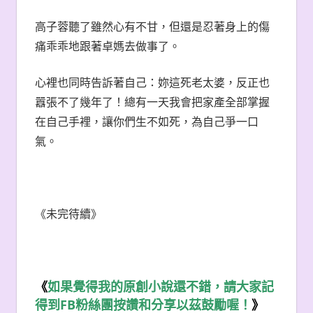
高子蓉聽了雖然心有不甘，但還是忍著身上的傷
痛乖乖地跟著卓媽去做事了。
心裡也同時告訴著自己：妳這死老太婆，反正也
囂張不了幾年了！總有一天我會把家產全部掌握
在自己手裡，讓你們生不如死，為自己爭一口
氣。
《未完待續》
《
如果覺得我的原創小說還不錯，請大家記
FB
得到
粉絲團按讚和分享以茲鼓勵喔！
》