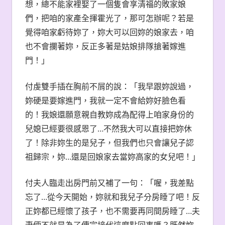
想，總不能家裡娶了一個隻會享清福的敗家娘
們，把咱的家產全揮霍光了，那可怎辦呢？若是
覺得咱家虧待妳了，妳大可以回妳的娘家去，咱
也不會攔著妳，反正多著是姑娘排隊搶著嫁進
門！」
付虔雙手插在胸前不屑的說：「我早跟妳說過，
妳硬是要嫁進門，我就一定不會給妳好臉色看
的！我娘還願意親自教妳成為配得上咱家身份的
兒媳已經要很感恩了…不然我大可以直接把妳休
了！除非妳生的是兒子，但我們也只會讓兒子認
祖歸宗，妳…還是回娘家去當妳高家的女兒吧！」
付夫人臨走出房門前又補了一句：「喔，我差點
忘了…從今天開始，妳就和我兒子分房睡了吧！反
正妳都已經懷了孩子，也不需要再同間房睡了…夫
妻倆不就是為了傳宗接代這麼點回事嗎？既然妳