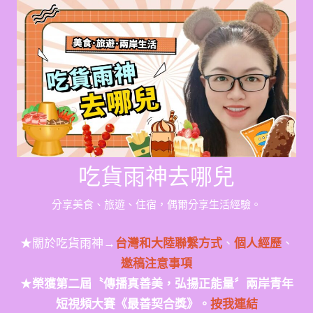
Skip
to
content
吃貨雨神去哪兒
分享美食、旅遊、住宿，偶爾分享生活經驗。
★關於吃貨雨神→
台灣和大陸聯繫方式
、
個人經歷
、
邀稿注意事項
★
榮獲第二屆〝傳播真善美，弘揚正能量〞兩岸青年
短視頻大賽《最善契合獎》。
按我連結