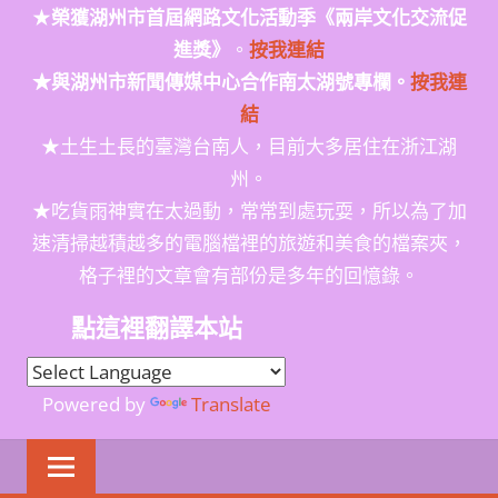
★
榮獲
湖州市首屆網路文化活動季
《兩岸文化交流促
進獎》
。
按我連結
★與湖州市新聞傳媒中心合作南太湖號專欄。
按我連
結
★土生土長的臺灣台南人，目前大多居住在浙江湖
州。
★吃貨雨神實在太過動，常常到處玩耍，所以為了加
速清掃越積越多的電腦檔裡的旅遊和美食的檔案夾，
格子裡的文章會有部份是多年的回憶錄。
點這裡翻譯本站
Powered by
Translate