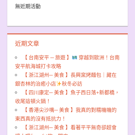
無近期活動
近期文章
【 台南安平 ─ 旅遊 】
穿越到歐洲！台南
安平航海城打卡攻略
【 浙江湖州─ 美食 】長興窯烤麵包｜藏在
銀杏林的治癒小店
秋冬必訪
【 四川康定─ 美食 】魚子西日落+新都橋，
收尾這頓火鍋！
【 香港尖沙嘴─ 美食 】我真的對糯嘰嘰的
東西真的沒有抵抗力！
【 浙江湖州─ 美食 】看著平平無奇卻超會