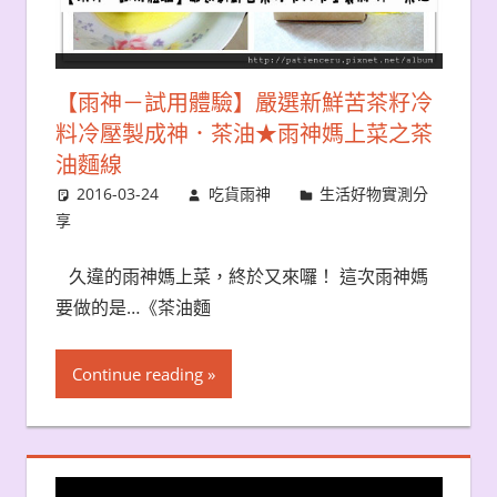
【雨神－試用體驗】嚴選新鮮苦茶籽冷
料冷壓製成神．茶油★雨神媽上菜之茶
油麵線
2016-03-24
吃貨雨神
生活好物實測分
享
久違的雨神媽上菜，終於又來囉！ 這次雨神媽
要做的是…《茶油麵
Continue reading