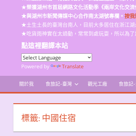
★
榮獲
湖州市首屆網路文化活動季
《兩岸文化交流
★與湖州市新聞傳媒中心合作南太湖號專欄。
按我
★土生土長的臺灣台南人，目前大多居住在浙江湖
★吃貨雨神實在太過動，常常到處玩耍，所以為了
點這裡翻譯本站
Powered by
Translate
關於我
食旅記-臺灣
觀光工廠
食旅記
標籤:
中國住宿