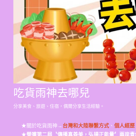
吃貨雨神去哪兒
分享美食、旅遊、住宿，偶爾分享生活經驗。
★關於吃貨雨神→
台灣和大陸聯繫方式
、
個人經歷
★
榮獲第二屆〝傳播真善美，弘揚正能量〞兩岸青