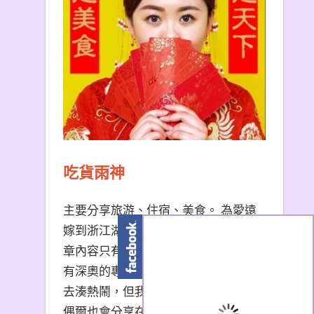
吃貨雨神
主要分享旅游、住宿、美食。 為愛遠
嫁到浙江湖州的台南天秤座女子。 文
章內容只有非常口語易懂的描述，沒
有深奧的專有名詞。 熱門景點我也會
去湊熱鬧，但我更愛冷門小眾景點。
偶爾也會分享在大陸生活的小撇步，