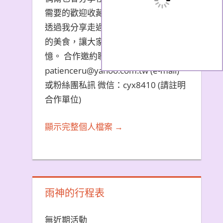
需要的歡迎收藏文章。 希望大家能夠
透過我分享走過的旅遊景點和品嚐過
的美食，讓大家都能夠擁有美好的回
憶。 合作邀約聯繫方式：
patienceru@yahoo.com.tw (e-mail)
或粉絲團私訊 微信：cyx8410 (請註明
合作單位)
顯示完整個人檔案 →
雨神的行程表
無近期活動