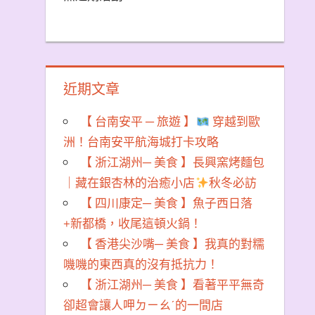
近期文章
【 台南安平 ─ 旅遊 】
穿越到歐
洲！台南安平航海城打卡攻略
【 浙江湖州─ 美食 】長興窯烤麵包
｜藏在銀杏林的治癒小店
秋冬必訪
【 四川康定─ 美食 】魚子西日落
+新都橋，收尾這頓火鍋！
【 香港尖沙嘴─ 美食 】我真的對糯
嘰嘰的東西真的沒有抵抗力！
【 浙江湖州─ 美食 】看著平平無奇
卻超會讓人呷ㄉㄧㄠˊ的一間店