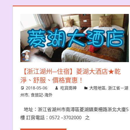
【浙江湖州─住宿】菱湖大酒店★乾
淨、舒服、價格實惠！
2018-05-06
吃貨雨神
大陸地區
,
浙江省－湖
州市
,
食旅記-海外
地址：浙江省湖州市南潯區菱湖鎮東柵路浙北大廈5
樓 訂房電話：0572 –3702000 之