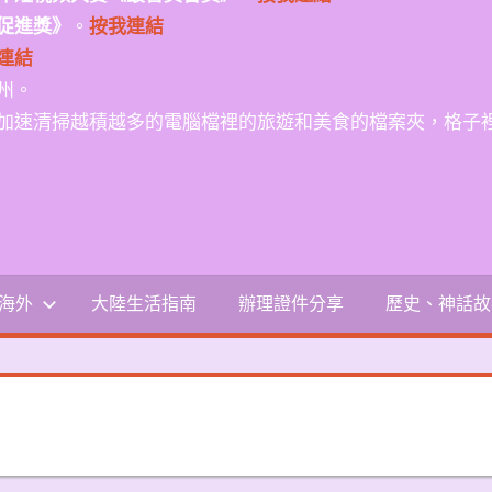
促進獎》
。
按我連結
連結
州。
加速清掃越積越多的電腦檔裡的旅遊和美食的檔案夾，格子
-海外
大陸生活指南
辦理證件分享
歷史、神話故