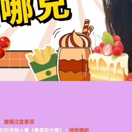
、
邀稿注意事項
年短視頻大賽《最善契合獎》。
按我連結