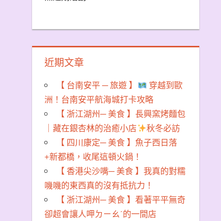
近期文章
【 台南安平 ─ 旅遊 】
穿越到歐
洲！台南安平航海城打卡攻略
【 浙江湖州─ 美食 】長興窯烤麵包
｜藏在銀杏林的治癒小店
秋冬必訪
【 四川康定─ 美食 】魚子西日落
+新都橋，收尾這頓火鍋！
【 香港尖沙嘴─ 美食 】我真的對糯
嘰嘰的東西真的沒有抵抗力！
【 浙江湖州─ 美食 】看著平平無奇
卻超會讓人呷ㄉㄧㄠˊ的一間店