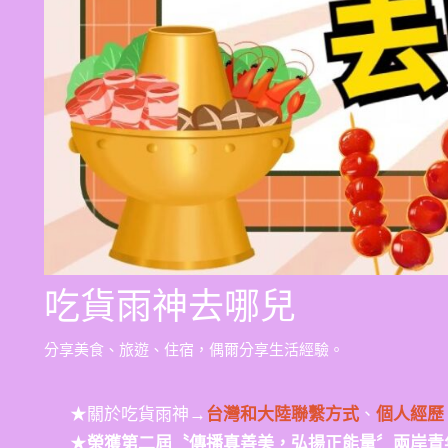
吃貨雨神去哪兒
分享美食、旅遊、住宿，偶爾分享生活經驗。
★關於吃貨雨神→
台灣和大陸聯繫方式
、
個人經歷
★
榮獲第二屆〝傳播真善美，弘揚正能量〞兩岸青