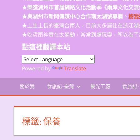
★
榮獲
湖州市首屆網路文化活動季
《兩岸文化交流
★與湖州市新聞傳媒中心合作南太湖號專欄。
按我
★土生土長的臺灣台南人，目前大多居住在浙江湖
★吃貨雨神實在太過動，常常到處玩耍，所以為了
點這裡翻譯本站
Powered by
Translate
關於我
食旅記-臺灣
觀光工廠
食旅記
標籤:
保養