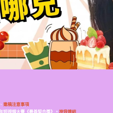
、
邀稿注意事項
年短視頻大賽《最善契合獎》。
按我連結