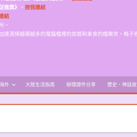
促進獎》
。
按我連結
連結
州。
加速清掃越積越多的電腦檔裡的旅遊和美食的檔案夾，格子
-海外
大陸生活指南
辦理證件分享
歷史、神話故