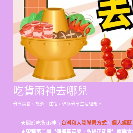
吃貨雨神去哪兒
分享美食、旅遊、住宿，偶爾分享生活經驗。
★關於吃貨雨神→
台灣和大陸聯繫方式
、
個人經歷
★
榮獲第二屆〝傳播真善美，弘揚正能量〞兩岸青