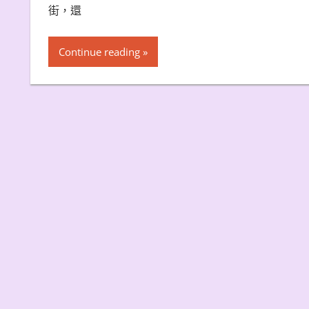
街，還
Continue reading