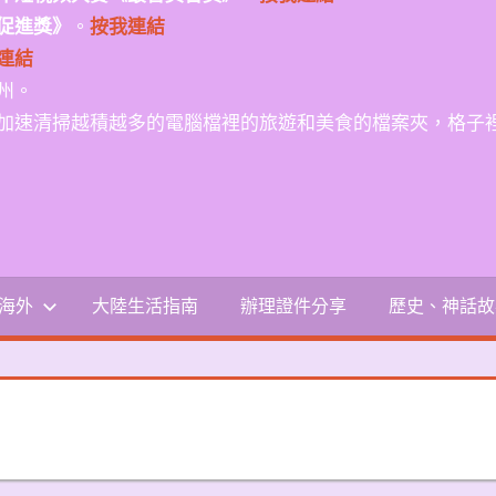
促進獎》
。
按我連結
連結
州。
加速清掃越積越多的電腦檔裡的旅遊和美食的檔案夾，格子
-海外
大陸生活指南
辦理證件分享
歷史、神話故