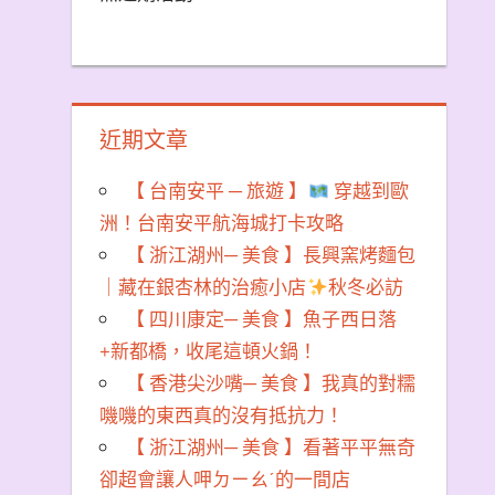
近期文章
【 台南安平 ─ 旅遊 】
穿越到歐
洲！台南安平航海城打卡攻略
【 浙江湖州─ 美食 】長興窯烤麵包
｜藏在銀杏林的治癒小店
秋冬必訪
【 四川康定─ 美食 】魚子西日落
+新都橋，收尾這頓火鍋！
【 香港尖沙嘴─ 美食 】我真的對糯
嘰嘰的東西真的沒有抵抗力！
【 浙江湖州─ 美食 】看著平平無奇
卻超會讓人呷ㄉㄧㄠˊ的一間店