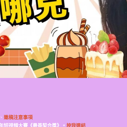
、
邀稿注意事項
年短視頻大賽《最善契合獎》。
按我連結