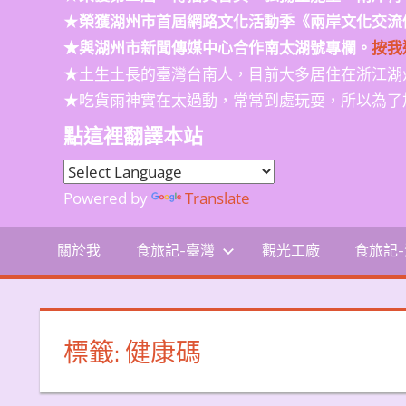
★
榮獲
湖州市首屆網路文化活動季
《兩岸文化交流
★與湖州市新聞傳媒中心合作南太湖號專欄。
按我
★土生土長的臺灣台南人，目前大多居住在浙江湖
★吃貨雨神實在太過動，常常到處玩耍，所以為了
點這裡翻譯本站
Powered by
Translate
關於我
食旅記-臺灣
觀光工廠
食旅記
標籤:
健康碼