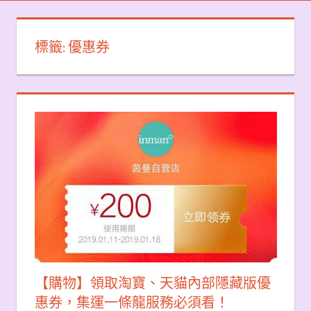
標籤:
優惠券
【購物】領取淘寶、天貓內部隱藏版優
惠券，集運一條龍服務必須看！