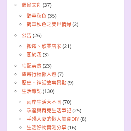
偶爾文創
(37)
鵲華秋色
(35)
鵲華秋色之雙世情緣
(2)
公告
(26)
搬遷、歇業店家
(21)
關於我
(3)
宅配美食
(23)
旅遊行程懶人包
(7)
歷史、神話故事景點
(9)
生活雜記
(130)
兩岸生活大不同
(70)
孕產與育兒生活筆記
(25)
手殘人妻的懶人美食DIY
(8)
生活好物實測分享
(16)