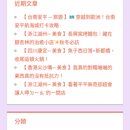
近期文章
【 台南安平 ─ 旅遊 】
穿越到歐洲！台南
安平航海城打卡攻略
【 浙江湖州─ 美食 】長興窯烤麵包｜藏在
銀杏林的治癒小店
秋冬必訪
【 四川康定─ 美食 】魚子西日落+新都橋，
收尾這頓火鍋！
【 香港尖沙嘴─ 美食 】我真的對糯嘰嘰的
東西真的沒有抵抗力！
【 浙江湖州─ 美食 】看著平平無奇卻超會
讓人呷ㄉㄧㄠˊ的一間店
分類