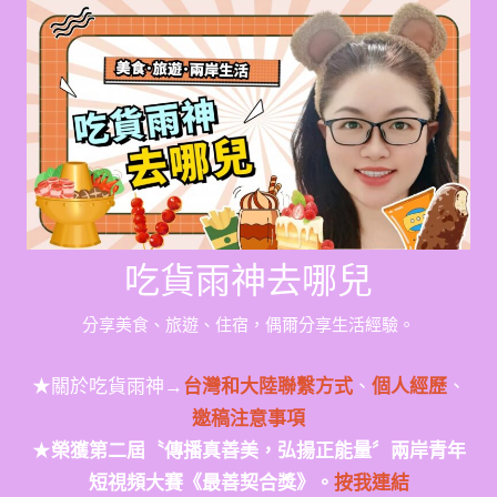
Skip
to
content
吃貨雨神去哪兒
分享美食、旅遊、住宿，偶爾分享生活經驗。
★關於吃貨雨神→
台灣和大陸聯繫方式
、
個人經歷
、
邀稿注意事項
★
榮獲第二屆〝傳播真善美，弘揚正能量〞兩岸青年
短視頻大賽《最善契合獎》。
按我連結