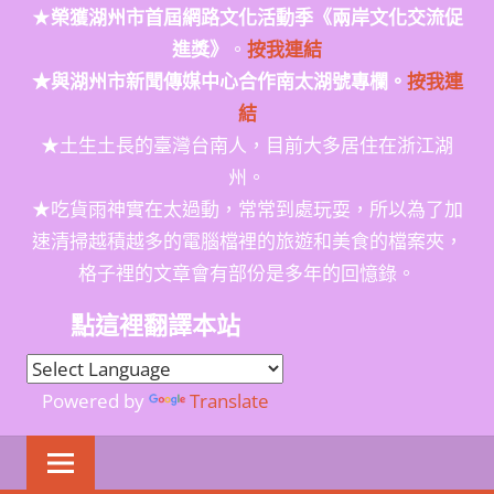
★
榮獲
湖州市首屆網路文化活動季
《兩岸文化交流促
進獎》
。
按我連結
★與湖州市新聞傳媒中心合作南太湖號專欄。
按我連
結
★土生土長的臺灣台南人，目前大多居住在浙江湖
州。
★吃貨雨神實在太過動，常常到處玩耍，所以為了加
速清掃越積越多的電腦檔裡的旅遊和美食的檔案夾，
格子裡的文章會有部份是多年的回憶錄。
點這裡翻譯本站
Powered by
Translate