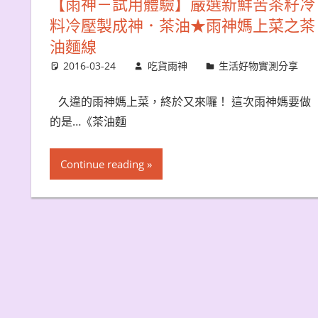
【雨神－試用體驗】嚴選新鮮苦茶籽冷
料冷壓製成神．茶油★雨神媽上菜之茶
油麵線
2016-03-24
吃貨雨神
生活好物實測分享
久違的雨神媽上菜，終於又來囉！ 這次雨神媽要做
的是…《茶油麵
Continue reading