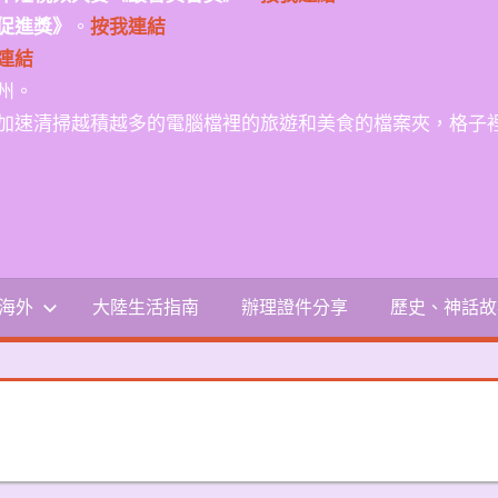
促進獎》
。
按我連結
連結
州。
加速清掃越積越多的電腦檔裡的旅遊和美食的檔案夾，格子
-海外
大陸生活指南
辦理證件分享
歷史、神話故