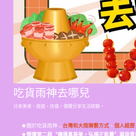
吃貨雨神去哪兒
分享美食、旅遊、住宿，偶爾分享生活經驗。
★關於吃貨雨神→
台灣和大陸聯繫方式
、
個人經歷
★
榮獲第二屆〝傳播真善美，弘揚正能量〞兩岸青