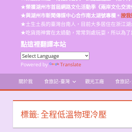
★
榮獲
湖州市首屆網路文化活動季
《兩岸文化交流
★與湖州市新聞傳媒中心合作南太湖號專欄。
按我
★土生土長的臺灣台南人，目前大多居住在浙江湖
★吃貨雨神實在太過動，常常到處玩耍，所以為了
點這裡翻譯本站
Powered by
Translate
關於我
食旅記-臺灣
觀光工廠
食旅記
標籤:
全程低溫物理冷壓