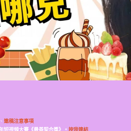
、
邀稿注意事項
年短視頻大賽《最善契合獎》。
按我連結