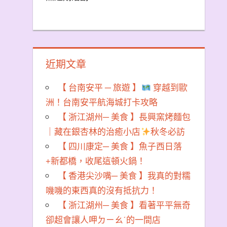
近期文章
【 台南安平 ─ 旅遊 】
穿越到歐
洲！台南安平航海城打卡攻略
【 浙江湖州─ 美食 】長興窯烤麵包
｜藏在銀杏林的治癒小店
秋冬必訪
【 四川康定─ 美食 】魚子西日落
+新都橋，收尾這頓火鍋！
【 香港尖沙嘴─ 美食 】我真的對糯
嘰嘰的東西真的沒有抵抗力！
【 浙江湖州─ 美食 】看著平平無奇
卻超會讓人呷ㄉㄧㄠˊ的一間店