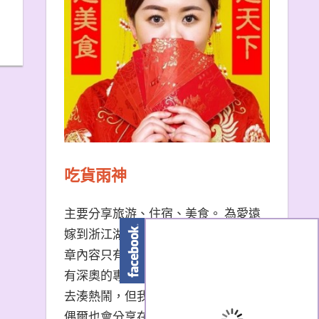
吃貨雨神
主要分享旅游、住宿、美食。 為愛遠
嫁到浙江湖州的台南天秤座女子。 文
章內容只有非常口語易懂的描述，沒
有深奧的專有名詞。 熱門景點我也會
去湊熱鬧，但我更愛冷門小眾景點。
偶爾也會分享在大陸生活的小撇步，