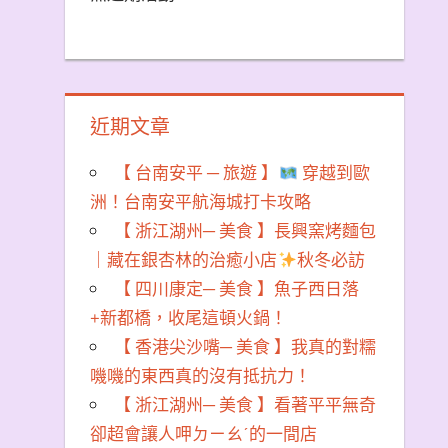
近期文章
【 台南安平 ─ 旅遊 】
穿越到歐
洲！台南安平航海城打卡攻略
【 浙江湖州─ 美食 】長興窯烤麵包
｜藏在銀杏林的治癒小店
秋冬必訪
【 四川康定─ 美食 】魚子西日落
+新都橋，收尾這頓火鍋！
【 香港尖沙嘴─ 美食 】我真的對糯
嘰嘰的東西真的沒有抵抗力！
【 浙江湖州─ 美食 】看著平平無奇
卻超會讓人呷ㄉㄧㄠˊ的一間店