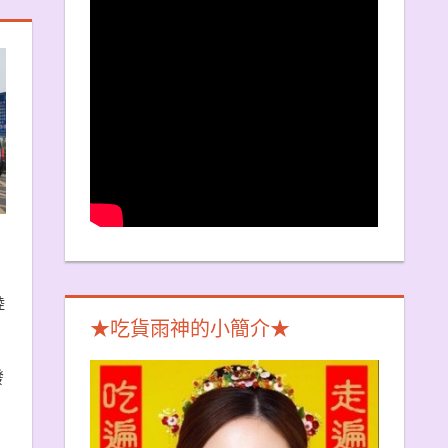
陸
★吃貨雨神的小簡介★
發