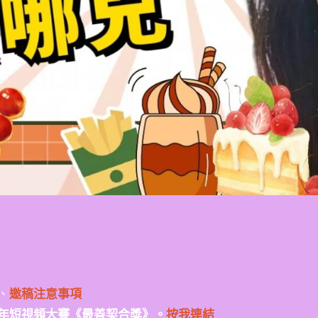
、
邀稿注意事項
年短視頻大賽《最善契合獎》。
按我連結