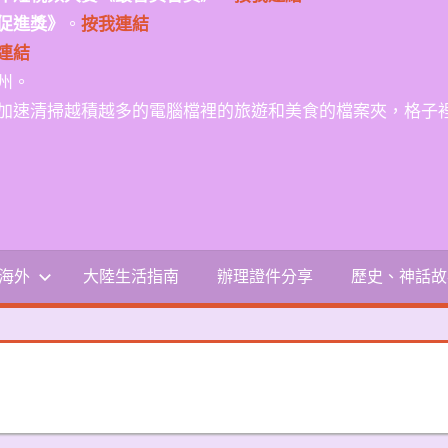
促進獎》
。
按我連結
連結
州。
加速清掃越積越多的電腦檔裡的旅遊和美食的檔案夾，格子
-海外
大陸生活指南
辦理證件分享
歷史、神話故