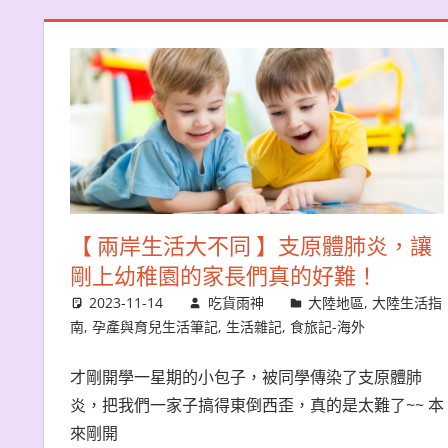
【 兩岸生活大不同 】支原體肺炎，讓
剛上幼稚園的家長們真的好難！
2023-11-14
吃貨雨神
大陸地區
,
大陸生活指
南
,
孕產與育兒生活筆記
,
生活雜記
,
食旅記-海外
才剛開學一星期的小包子，被同學傳染了支原體肺
炎，把我們一家子搞得東倒西歪，真的是太難了~~ 本
來剛開