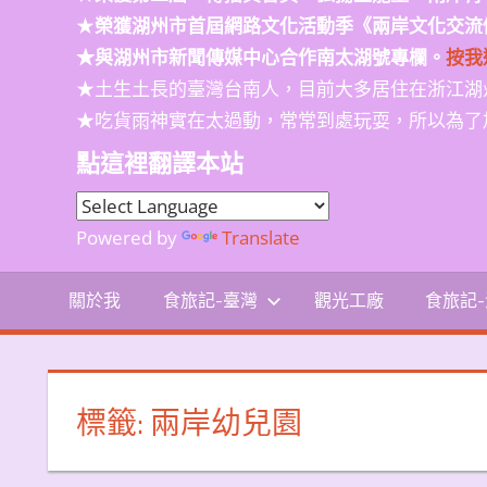
★
榮獲
湖州市首屆網路文化活動季
《兩岸文化交流
★與湖州市新聞傳媒中心合作南太湖號專欄。
按我
★土生土長的臺灣台南人，目前大多居住在浙江湖
★吃貨雨神實在太過動，常常到處玩耍，所以為了
點這裡翻譯本站
Powered by
Translate
關於我
食旅記-臺灣
觀光工廠
食旅記
標籤:
兩岸幼兒園