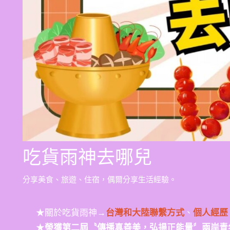
吃貨雨神去哪兒
分享美食、旅遊、住宿，偶爾分享生活經驗。
★關於吃貨雨神→
台灣和大陸聯繫方式
、
個人經歷
★
榮獲第二屆〝傳播真善美，弘揚正能量〞兩岸青