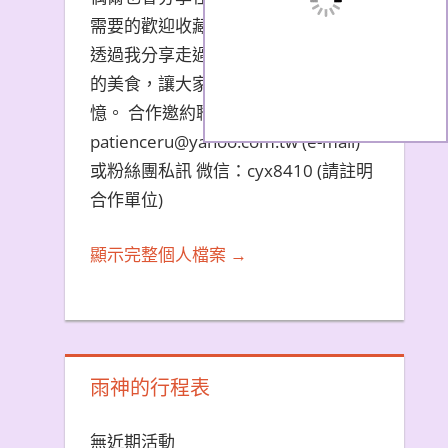
需要的歡迎收藏文章。 希望大家能夠
透過我分享走過的旅遊景點和品嚐過
的美食，讓大家都能夠擁有美好的回
憶。 合作邀約聯繫方式：
patienceru@yahoo.com.tw (e-mail)
或粉絲團私訊 微信：cyx8410 (請註明
合作單位)
顯示完整個人檔案 →
雨神的行程表
無近期活動