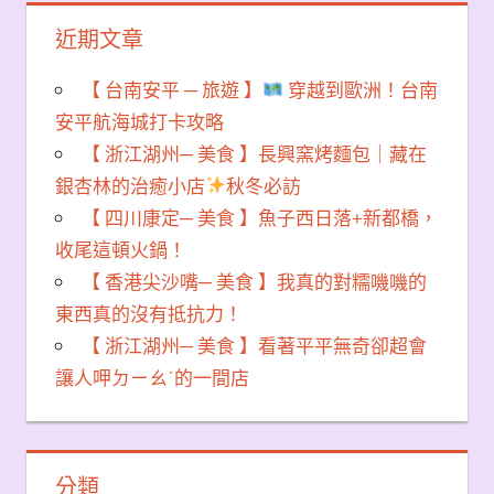
近期文章
【 台南安平 ─ 旅遊 】
穿越到歐洲！台南
安平航海城打卡攻略
【 浙江湖州─ 美食 】長興窯烤麵包｜藏在
銀杏林的治癒小店
秋冬必訪
【 四川康定─ 美食 】魚子西日落+新都橋，
收尾這頓火鍋！
【 香港尖沙嘴─ 美食 】我真的對糯嘰嘰的
東西真的沒有抵抗力！
【 浙江湖州─ 美食 】看著平平無奇卻超會
讓人呷ㄉㄧㄠˊ的一間店
分類