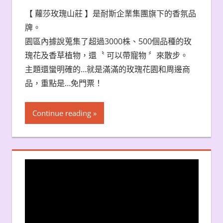
【 蘿莎玫瑰山莊 】是耐斯企業集團旗下的香氛品
牌。
園區內據說蒐集了超過3000株、500個品種的玫
瑰花及香草植物，還〝 可以帶寵物 〞來散步。
主題還蠻明確的…就是滿滿的玫瑰花園和周邊商
品，重點是…免門票！
Continue reading