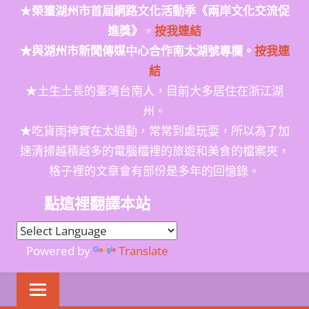
★
榮獲
湖州市首屆網路文化活動季
《兩岸文化交流促
進獎》
。
按我連結
★與湖州市新聞傳媒中心合作南太湖號專欄。
按我連
結
★土生土長的臺灣台南人，目前大多居住在浙江湖
州。
★吃貨雨神實在太過動，常常到處玩耍，所以為了加
速清掃越積越多的電腦檔裡的旅遊和美食的檔案夾，
格子裡的文章會有部份是多年的回憶錄。
點這裡翻譯本站
Powered by
Translate