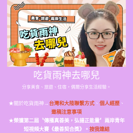
Skip
to
content
吃貨雨神去哪兒
分享美食、旅遊、住宿，偶爾分享生活經驗。
★關於吃貨雨神→
台灣和大陸聯繫方式
、
個人經歷
、
邀稿注意事項
★
榮獲第二屆〝傳播真善美，弘揚正能量〞兩岸青年
短視頻大賽《最善契合獎》。
按我連結