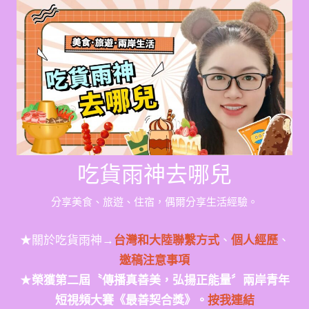
Skip
to
content
吃貨雨神去哪兒
分享美食、旅遊、住宿，偶爾分享生活經驗。
★關於吃貨雨神→
台灣和大陸聯繫方式
、
個人經歷
、
邀稿注意事項
★
榮獲第二屆〝傳播真善美，弘揚正能量〞兩岸青年
短視頻大賽《最善契合獎》。
按我連結