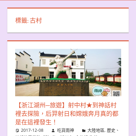
標籤:
古村
【浙江湖州─旅遊】射中村★到神話村
裡去探險，后羿射日和嫦娥奔月真的都
是在這裡發生！
2017-12-08
吃貨雨神
大陸地區
,
歷史、