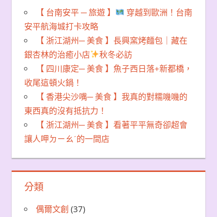
【 台南安平 ─ 旅遊 】
穿越到歐洲！台南
安平航海城打卡攻略
【 浙江湖州─ 美食 】長興窯烤麵包｜藏在
銀杏林的治癒小店
秋冬必訪
【 四川康定─ 美食 】魚子西日落+新都橋，
收尾這頓火鍋！
【 香港尖沙嘴─ 美食 】我真的對糯嘰嘰的
東西真的沒有抵抗力！
【 浙江湖州─ 美食 】看著平平無奇卻超會
讓人呷ㄉㄧㄠˊ的一間店
分類
偶爾文創
(37)