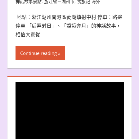
神話故事景點
,
浙江省－湖州市
,
食旅記-海外
地點：浙江湖州南潯區菱湖鎮射中村 停車：路邊
停車 「后羿射日」、「嫦娥奔月」的神話故事，
相信大家從
Continue reading