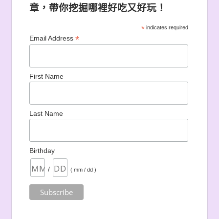
章，帶你挖掘哪裡好吃又好玩！
*
indicates required
*
Email Address
First Name
Last Name
Birthday
/
( mm / dd )