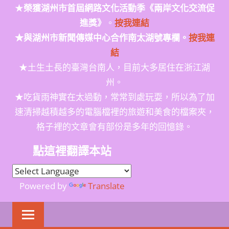
★
榮獲
湖州市首屆網路文化活動季
《兩岸文化交流促
進獎》
。
按我連結
★與湖州市新聞傳媒中心合作南太湖號專欄。
按我連
結
★土生土長的臺灣台南人，目前大多居住在浙江湖
州。
★吃貨雨神實在太過動，常常到處玩耍，所以為了加
速清掃越積越多的電腦檔裡的旅遊和美食的檔案夾，
格子裡的文章會有部份是多年的回憶錄。
點這裡翻譯本站
Powered by
Translate