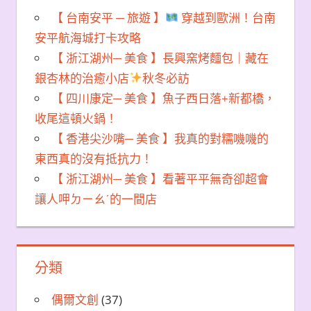
【 台南安平 ─ 旅遊 】
穿越到歐洲！台南
安平航海城打卡攻略
【 浙江湖州─ 美食 】長興窯烤麵包｜藏在
銀杏林的治癒小店
秋冬必訪
【 四川康定─ 美食 】魚子西日落+新都橋，
收尾這頓火鍋！
【 香港尖沙嘴─ 美食 】我真的對糯嘰嘰的
東西真的沒有抵抗力！
【 浙江湖州─ 美食 】看著平平無奇卻超會
讓人呷ㄉㄧㄠˊ的一間店
分類
偶爾文創
(37)