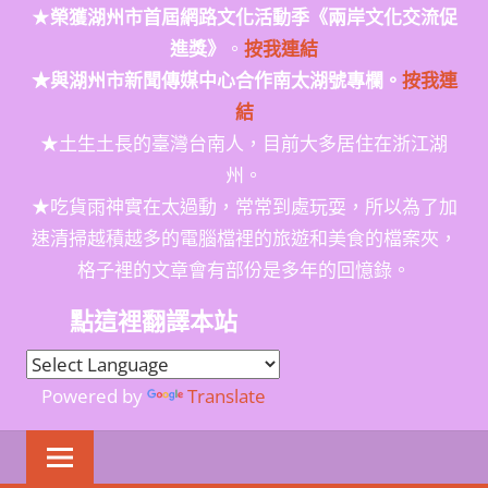
★
榮獲
湖州市首屆網路文化活動季
《兩岸文化交流促
進獎》
。
按我連結
★與湖州市新聞傳媒中心合作南太湖號專欄。
按我連
結
★土生土長的臺灣台南人，目前大多居住在浙江湖
州。
★吃貨雨神實在太過動，常常到處玩耍，所以為了加
速清掃越積越多的電腦檔裡的旅遊和美食的檔案夾，
格子裡的文章會有部份是多年的回憶錄。
點這裡翻譯本站
Powered by
Translate