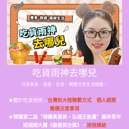
Skip
to
content
吃貨雨神去哪兒
分享美食、旅遊、住宿，偶爾分享生活經驗。
★關於吃貨雨神→
台灣和大陸聯繫方式
、
個人經歷
、
邀稿注意事項
★
榮獲第二屆〝傳播真善美，弘揚正能量〞兩岸青年
短視頻大賽《最善契合獎》。
按我連結