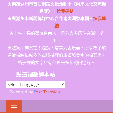
★
榮獲
湖州市首屆網路文化活動季
《兩岸文化交流促
進獎》
。
按我連結
★與湖州市新聞傳媒中心合作南太湖號專欄。
按我連
結
★土生土長的臺灣台南人，目前大多居住在浙江湖
州。
★吃貨雨神實在太過動，常常到處玩耍，所以為了加
速清掃越積越多的電腦檔裡的旅遊和美食的檔案夾，
格子裡的文章會有部份是多年的回憶錄。
點這裡翻譯本站
Powered by
Translate