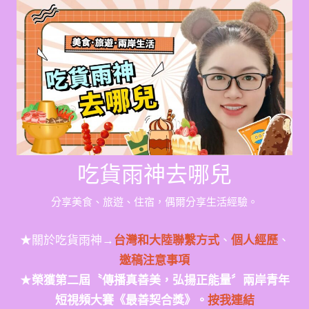
Skip
to
content
吃貨雨神去哪兒
分享美食、旅遊、住宿，偶爾分享生活經驗。
★關於吃貨雨神→
台灣和大陸聯繫方式
、
個人經歷
、
邀稿注意事項
★
榮獲第二屆〝傳播真善美，弘揚正能量〞兩岸青年
短視頻大賽《最善契合獎》。
按我連結