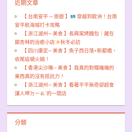
近期文章
【 台南安平 ─ 旅遊 】
穿越到歐洲！台南
安平航海城打卡攻略
【 浙江湖州─ 美食 】長興窯烤麵包｜藏在
銀杏林的治癒小店
秋冬必訪
【 四川康定─ 美食 】魚子西日落+新都橋，
收尾這頓火鍋！
【 香港尖沙嘴─ 美食 】我真的對糯嘰嘰的
東西真的沒有抵抗力！
【 浙江湖州─ 美食 】看著平平無奇卻超會
讓人呷ㄉㄧㄠˊ的一間店
分類