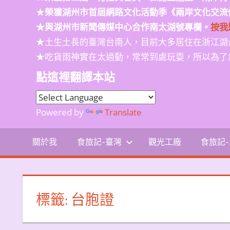
★
榮獲
湖州市首屆網路文化活動季
《兩岸文化交流
★與湖州市新聞傳媒中心合作南太湖號專欄。
按我
★土生土長的臺灣台南人，目前大多居住在浙江湖
★吃貨雨神實在太過動，常常到處玩耍，所以為了
點這裡翻譯本站
Powered by
Translate
關於我
食旅記-臺灣
觀光工廠
食旅記
標籤:
台胞證