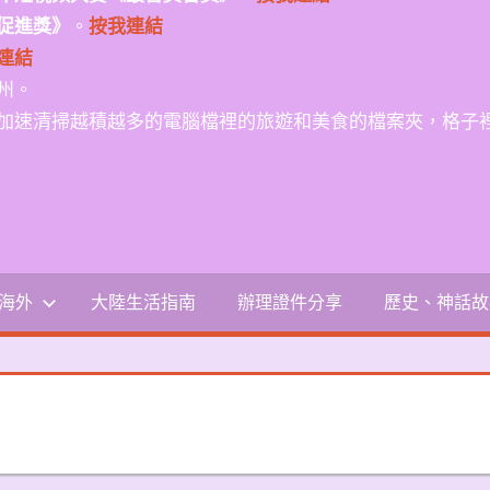
促進獎》
。
按我連結
連結
州。
加速清掃越積越多的電腦檔裡的旅遊和美食的檔案夾，格子
-海外
大陸生活指南
辦理證件分享
歷史、神話故