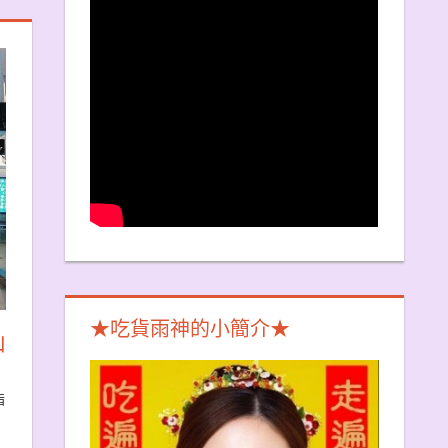
★吃貨雨神的小簡介★
山
指