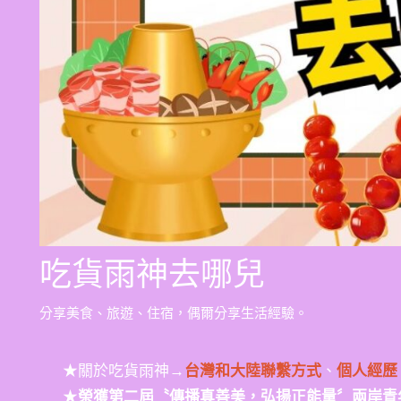
吃貨雨神去哪兒
分享美食、旅遊、住宿，偶爾分享生活經驗。
★關於吃貨雨神→
台灣和大陸聯繫方式
、
個人經歷
★
榮獲第二屆〝傳播真善美，弘揚正能量〞兩岸青