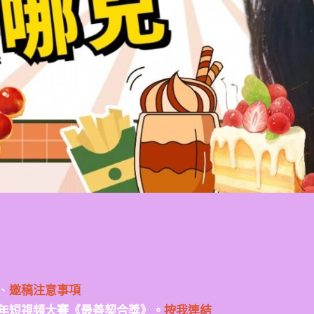
、
邀稿注意事項
年短視頻大賽《最善契合獎》。
按我連結