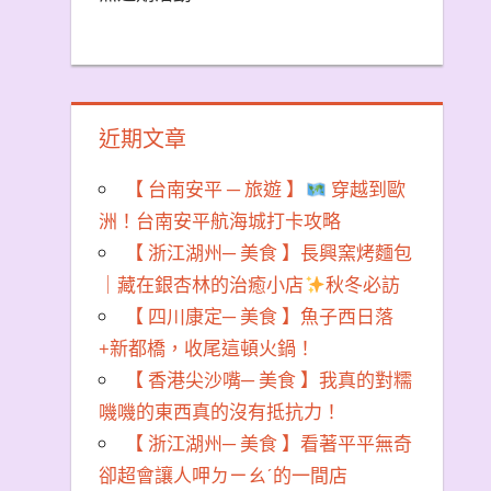
近期文章
【 台南安平 ─ 旅遊 】
穿越到歐
洲！台南安平航海城打卡攻略
【 浙江湖州─ 美食 】長興窯烤麵包
｜藏在銀杏林的治癒小店
秋冬必訪
【 四川康定─ 美食 】魚子西日落
+新都橋，收尾這頓火鍋！
【 香港尖沙嘴─ 美食 】我真的對糯
嘰嘰的東西真的沒有抵抗力！
【 浙江湖州─ 美食 】看著平平無奇
卻超會讓人呷ㄉㄧㄠˊ的一間店