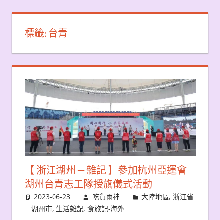
標籤:
台青
【 浙江湖州 ─ 雜記 】參加杭州亞運會
湖州台青志工隊授旗儀式活動
2023-06-23
吃貨雨神
大陸地區
,
浙江省
－湖州市
,
生活雜記
,
食旅記-海外