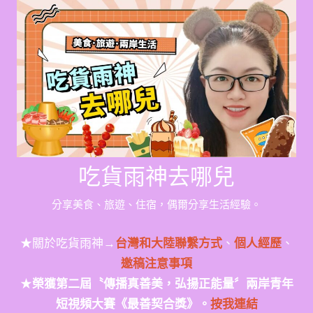
Skip
to
content
吃貨雨神去哪兒
分享美食、旅遊、住宿，偶爾分享生活經驗。
★關於吃貨雨神→
台灣和大陸聯繫方式
、
個人經歷
、
邀稿注意事項
★
榮獲第二屆〝傳播真善美，弘揚正能量〞兩岸青年
短視頻大賽《最善契合獎》。
按我連結