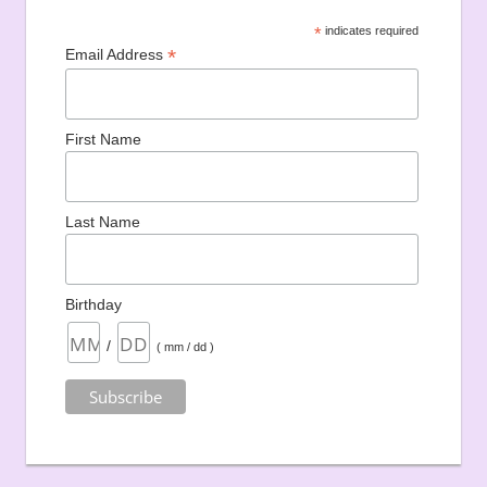
*
indicates required
*
Email Address
First Name
Last Name
Birthday
/
( mm / dd )