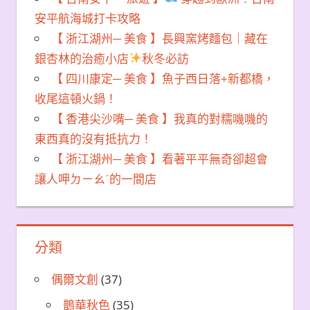
安平航海城打卡攻略
【 浙江湖州─ 美食 】長興窯烤麵包｜藏在
銀杏林的治癒小店
秋冬必訪
【 四川康定─ 美食 】魚子西日落+新都橋，
收尾這頓火鍋！
【 香港尖沙嘴─ 美食 】我真的對糯嘰嘰的
東西真的沒有抵抗力！
【 浙江湖州─ 美食 】看著平平無奇卻超會
讓人呷ㄉㄧㄠˊ的一間店
分類
偶爾文創
(37)
鵲華秋色
(35)