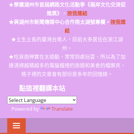
★
榮獲
湖州市首屆網路文化活動季
《兩岸文化交流促
進獎》
。
按我連結
★與湖州市新聞傳媒中心合作南太湖號專欄。
按我連
結
★土生土長的臺灣台南人，目前大多居住在浙江湖
州。
★吃貨雨神實在太過動，常常到處玩耍，所以為了加
速清掃越積越多的電腦檔裡的旅遊和美食的檔案夾，
格子裡的文章會有部份是多年的回憶錄。
點這裡翻譯本站
Powered by
Translate