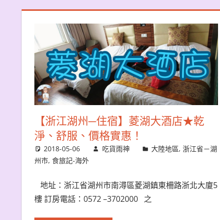
【浙江湖州─住宿】菱湖大酒店★乾
淨、舒服、價格實惠！
2018-05-06
吃貨雨神
大陸地區
,
浙江省－湖
州市
,
食旅記-海外
地址：浙江省湖州市南潯區菱湖鎮東柵路浙北大廈5
樓 訂房電話：0572 –3702000 之