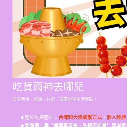
吃貨雨神去哪兒
分享美食、旅遊、住宿，偶爾分享生活經驗。
★關於吃貨雨神→
台灣和大陸聯繫方式
、
個人經歷
★
榮獲第二屆〝傳播真善美，弘揚正能量〞兩岸青