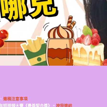
、
邀稿注意事項
年短視頻大賽《最善契合獎》。
按我連結