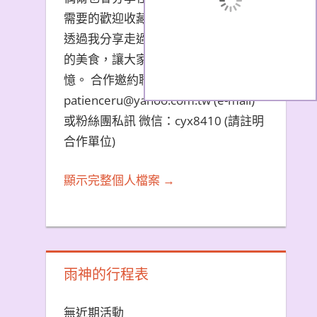
需要的歡迎收藏文章。 希望大家能夠
透過我分享走過的旅遊景點和品嚐過
的美食，讓大家都能夠擁有美好的回
憶。 合作邀約聯繫方式：
patienceru@yahoo.com.tw (e-mail)
或粉絲團私訊 微信：cyx8410 (請註明
合作單位)
顯示完整個人檔案 →
雨神的行程表
無近期活動