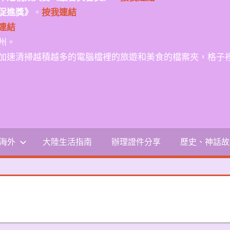
促進獎》
。
按我連結
連結
州。
加速清掃越積越多的電腦檔裡的旅遊和美食的檔案夾，格子
-海外
大陸生活指南
辦理證件分享
歷史、神話故