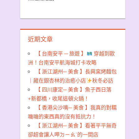
近期文章
【 台南安平 ─ 旅遊 】
穿越到歐
洲！台南安平航海城打卡攻略
【 浙江湖州─ 美食 】長興窯烤麵包
｜藏在銀杏林的治癒小店
秋冬必訪
【 四川康定─ 美食 】魚子西日落
+新都橋，收尾這頓火鍋！
【 香港尖沙嘴─ 美食 】我真的對糯
嘰嘰的東西真的沒有抵抗力！
【 浙江湖州─ 美食 】看著平平無奇
卻超會讓人呷ㄉㄧㄠˊ的一間店