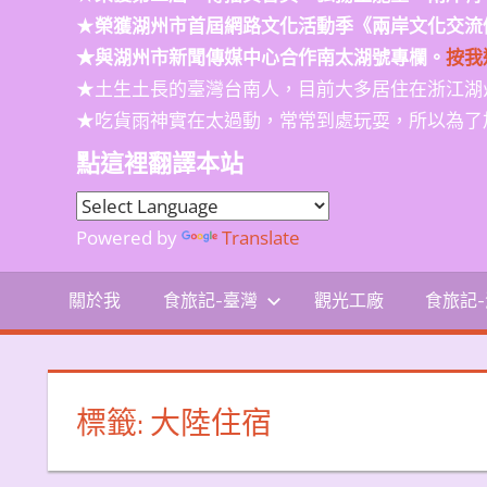
★
榮獲
湖州市首屆網路文化活動季
《兩岸文化交流
★與湖州市新聞傳媒中心合作南太湖號專欄。
按我
★土生土長的臺灣台南人，目前大多居住在浙江湖
★吃貨雨神實在太過動，常常到處玩耍，所以為了
點這裡翻譯本站
Powered by
Translate
關於我
食旅記-臺灣
觀光工廠
食旅記
標籤:
大陸住宿