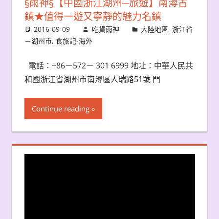
§雨神§【中國浙江湖州─旅遊】南潯古
鎮★值得一遊又寧靜的魅力名鎮
2016-09-09
吃貨雨神
大陸地區
,
浙江省
－湖州市
,
食旅記-海外
電話：+86－572－ 301 6999 地址：中華人民共
和國浙江省湖州市南潯區人瑞路51號 門
Continue reading