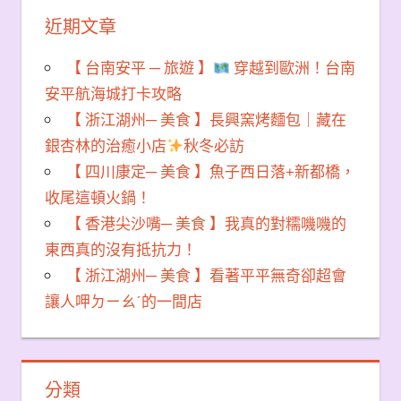
近期文章
【 台南安平 ─ 旅遊 】
穿越到歐洲！台南
安平航海城打卡攻略
【 浙江湖州─ 美食 】長興窯烤麵包｜藏在
銀杏林的治癒小店
秋冬必訪
【 四川康定─ 美食 】魚子西日落+新都橋，
收尾這頓火鍋！
【 香港尖沙嘴─ 美食 】我真的對糯嘰嘰的
東西真的沒有抵抗力！
【 浙江湖州─ 美食 】看著平平無奇卻超會
讓人呷ㄉㄧㄠˊ的一間店
分類