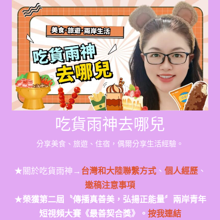
Skip
to
content
吃貨雨神去哪兒
分享美食、旅遊、住宿，偶爾分享生活經驗。
★關於吃貨雨神→
台灣和大陸聯繫方式
、
個人經歷
、
邀稿注意事項
★
榮獲第二屆〝傳播真善美，弘揚正能量〞兩岸青年
短視頻大賽《最善契合獎》。
按我連結