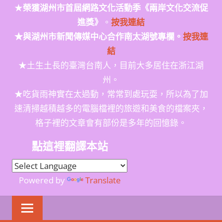
★
榮獲
湖州市首屆網路文化活動季
《兩岸文化交流促
進獎》
。
按我連結
★與湖州市新聞傳媒中心合作南太湖號專欄。
按我連
結
★土生土長的臺灣台南人，目前大多居住在浙江湖
州。
★吃貨雨神實在太過動，常常到處玩耍，所以為了加
速清掃越積越多的電腦檔裡的旅遊和美食的檔案夾，
格子裡的文章會有部份是多年的回憶錄。
點這裡翻譯本站
Powered by
Translate