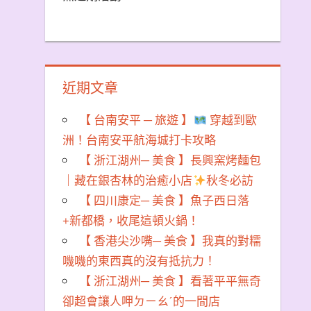
近期文章
【 台南安平 ─ 旅遊 】
穿越到歐
洲！台南安平航海城打卡攻略
【 浙江湖州─ 美食 】長興窯烤麵包
｜藏在銀杏林的治癒小店
秋冬必訪
【 四川康定─ 美食 】魚子西日落
+新都橋，收尾這頓火鍋！
【 香港尖沙嘴─ 美食 】我真的對糯
嘰嘰的東西真的沒有抵抗力！
【 浙江湖州─ 美食 】看著平平無奇
卻超會讓人呷ㄉㄧㄠˊ的一間店