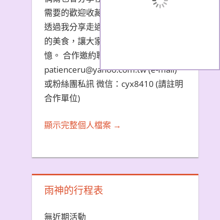
需要的歡迎收藏文章。 希望大家能夠
透過我分享走過的旅遊景點和品嚐過
的美食，讓大家都能夠擁有美好的回
憶。 合作邀約聯繫方式：
patienceru@yahoo.com.tw (e-mail)
或粉絲團私訊 微信：cyx8410 (請註明
合作單位)
顯示完整個人檔案 →
雨神的行程表
無近期活動