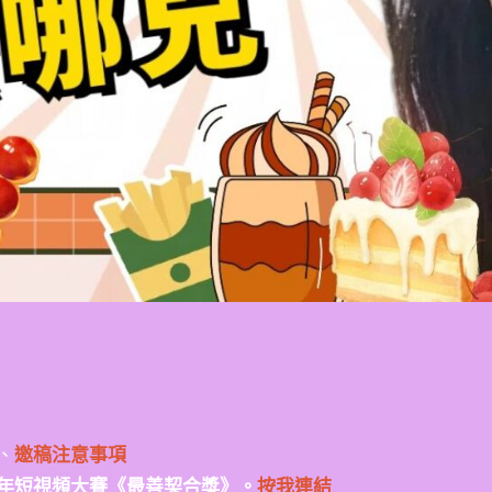
、
邀稿注意事項
年短視頻大賽《最善契合獎》。
按我連結