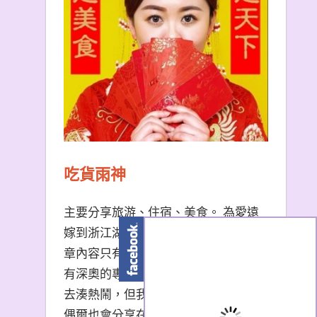
吃貨雨神
主要分享旅游、住宿、美食。 為愛遠
嫁到浙江湖州的台南天秤座女子。 文
章內容只有非常口語易懂的描述，沒
有深奧的專有名詞。 熱門景點我也會
去湊熱鬧，但我更愛冷門小眾景點。
偶爾也會分享在大陸生活的小撇步，