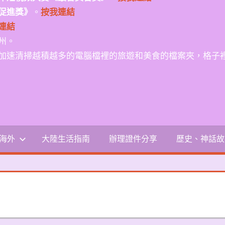
促進獎》
。
按我連結
連結
州。
加速清掃越積越多的電腦檔裡的旅遊和美食的檔案夾，格子
-海外
大陸生活指南
辦理證件分享
歷史、神話故