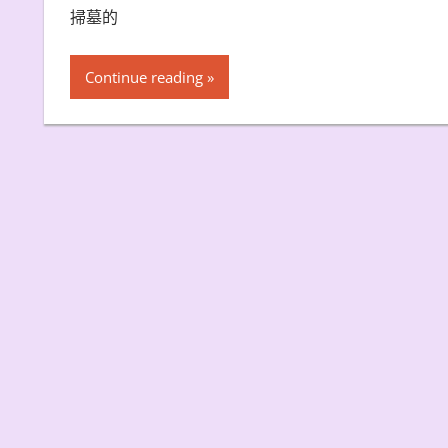
掃墓的
Continue reading