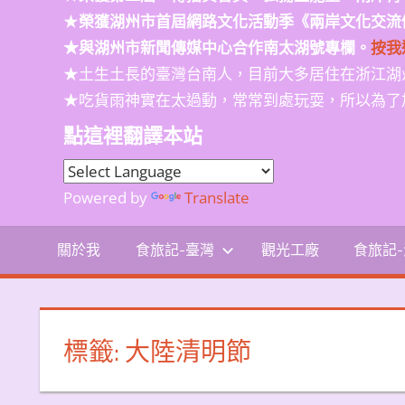
★
榮獲
湖州市首屆網路文化活動季
《兩岸文化交流
★與湖州市新聞傳媒中心合作南太湖號專欄。
按我
★土生土長的臺灣台南人，目前大多居住在浙江湖
★吃貨雨神實在太過動，常常到處玩耍，所以為了
點這裡翻譯本站
Powered by
Translate
關於我
食旅記-臺灣
觀光工廠
食旅記
標籤:
大陸清明節