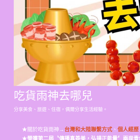
吃貨雨神去哪兒
分享美食、旅遊、住宿，偶爾分享生活經驗。
★關於吃貨雨神→
台灣和大陸聯繫方式
、
個人經歷
★
榮獲第二屆〝傳播真善美，弘揚正能量〞兩岸青