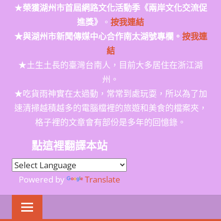
★
榮獲
湖州市首屆網路文化活動季
《兩岸文化交流促
進獎》
。
按我連結
★與湖州市新聞傳媒中心合作南太湖號專欄。
按我連
結
★土生土長的臺灣台南人，目前大多居住在浙江湖
州。
★吃貨雨神實在太過動，常常到處玩耍，所以為了加
速清掃越積越多的電腦檔裡的旅遊和美食的檔案夾，
格子裡的文章會有部份是多年的回憶錄。
點這裡翻譯本站
Powered by
Translate