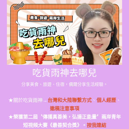
Skip
to
content
吃貨雨神去哪兒
分享美食、旅遊、住宿，偶爾分享生活經驗。
★關於吃貨雨神→
台灣和大陸聯繫方式
、
個人經歷
、
邀稿注意事項
★
榮獲第二屆〝傳播真善美，弘揚正能量〞兩岸青年
短視頻大賽《最善契合獎》。
按我連結