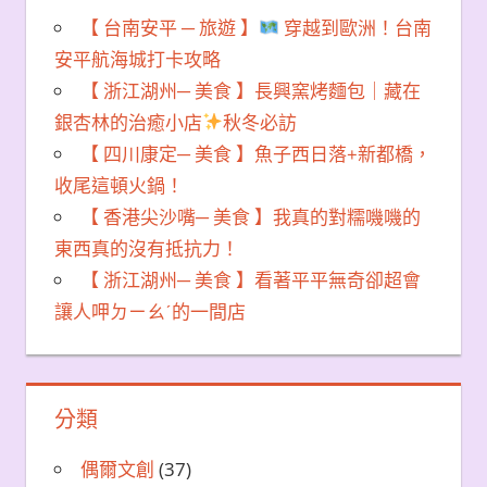
【 台南安平 ─ 旅遊 】
穿越到歐洲！台南
安平航海城打卡攻略
【 浙江湖州─ 美食 】長興窯烤麵包｜藏在
銀杏林的治癒小店
秋冬必訪
【 四川康定─ 美食 】魚子西日落+新都橋，
收尾這頓火鍋！
【 香港尖沙嘴─ 美食 】我真的對糯嘰嘰的
東西真的沒有抵抗力！
【 浙江湖州─ 美食 】看著平平無奇卻超會
讓人呷ㄉㄧㄠˊ的一間店
分類
偶爾文創
(37)