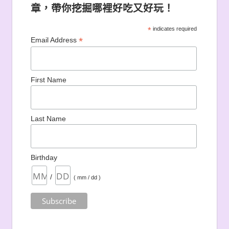
章，帶你挖掘哪裡好吃又好玩！
*
indicates required
*
Email Address
First Name
Last Name
Birthday
/
( mm / dd )