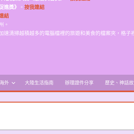
促進獎》
。
按我連結
連結
州。
加速清掃越積越多的電腦檔裡的旅遊和美食的檔案夾，格子
-海外
大陸生活指南
辦理證件分享
歷史、神話故