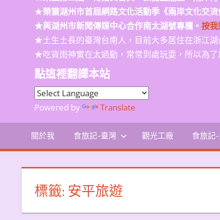
★
榮獲
湖州市首屆網路文化活動季
《兩岸文化交流
★與湖州市新聞傳媒中心合作南太湖號專欄。
按我
★土生土長的臺灣台南人，目前大多居住在浙江湖
★吃貨雨神實在太過動，常常到處玩耍，所以為了
點這裡翻譯本站
Powered by
Translate
關於我
食旅記-臺灣
觀光工廠
食旅記
標籤:
安平旅遊