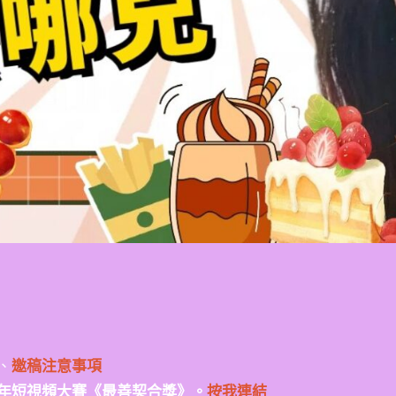
、
邀稿注意事項
年短視頻大賽《最善契合獎》。
按我連結