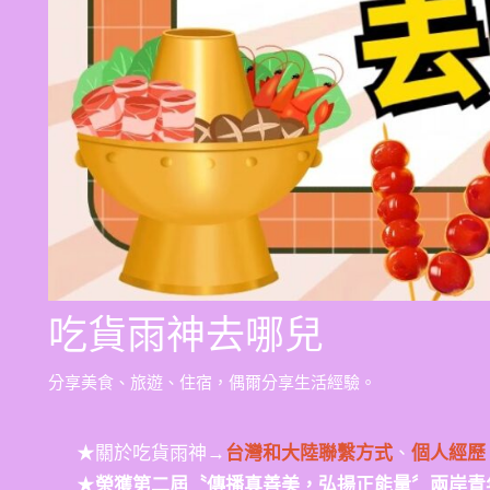
吃貨雨神去哪兒
分享美食、旅遊、住宿，偶爾分享生活經驗。
★關於吃貨雨神→
台灣和大陸聯繫方式
、
個人經歷
★
榮獲第二屆〝傳播真善美，弘揚正能量〞兩岸青