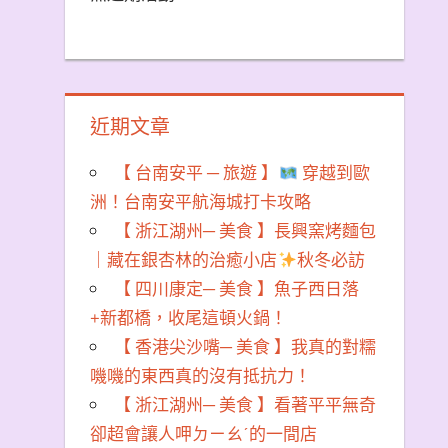
近期文章
【 台南安平 ─ 旅遊 】
穿越到歐
洲！台南安平航海城打卡攻略
【 浙江湖州─ 美食 】長興窯烤麵包
｜藏在銀杏林的治癒小店
秋冬必訪
【 四川康定─ 美食 】魚子西日落
+新都橋，收尾這頓火鍋！
【 香港尖沙嘴─ 美食 】我真的對糯
嘰嘰的東西真的沒有抵抗力！
【 浙江湖州─ 美食 】看著平平無奇
卻超會讓人呷ㄉㄧㄠˊ的一間店