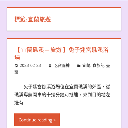
標籤:
宜蘭旅遊
【 宜蘭礁溪 ─ 旅遊 】兔子迷宮礁溪浴
場
2023-02-23
吃貨雨神
宜蘭
,
食旅記-臺
灣
兔子迷宮礁溪浴場位在宜蘭礁溪的郊區，從
礁溪導航開車約十幾分鐘可抵達，來到目的地左
邊有
Continue reading