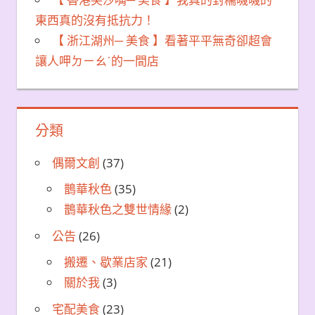
東西真的沒有抵抗力！
【 浙江湖州─ 美食 】看著平平無奇卻超會
讓人呷ㄉㄧㄠˊ的一間店
分類
偶爾文創
(37)
鵲華秋色
(35)
鵲華秋色之雙世情緣
(2)
公告
(26)
搬遷、歇業店家
(21)
關於我
(3)
宅配美食
(23)