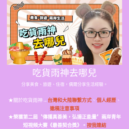
Skip
to
content
吃貨雨神去哪兒
分享美食、旅遊、住宿，偶爾分享生活經驗。
★關於吃貨雨神→
台灣和大陸聯繫方式
、
個人經歷
、
邀稿注意事項
★
榮獲第二屆〝傳播真善美，弘揚正能量〞兩岸青年
短視頻大賽《最善契合獎》。
按我連結