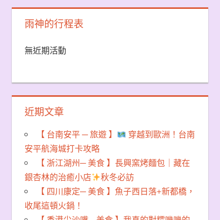
雨神的行程表
無近期活動
近期文章
【 台南安平 ─ 旅遊 】
穿越到歐洲！台南
安平航海城打卡攻略
【 浙江湖州─ 美食 】長興窯烤麵包｜藏在
銀杏林的治癒小店
秋冬必訪
【 四川康定─ 美食 】魚子西日落+新都橋，
收尾這頓火鍋！
【 香港尖沙嘴─ 美食 】我真的對糯嘰嘰的