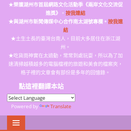
★
榮獲
湖州市首屆網路文化活動季
《兩岸文化交流促
進獎》
。
按我連結
★與湖州市新聞傳媒中心合作南太湖號專欄。
按我連
結
★土生土長的臺灣台南人，目前大多居住在浙江湖
州。
★吃貨雨神實在太過動，常常到處玩耍，所以為了加
速清掃越積越多的電腦檔裡的旅遊和美食的檔案夾，
格子裡的文章會有部份是多年的回憶錄。
點這裡翻譯本站
Powered by
Translate