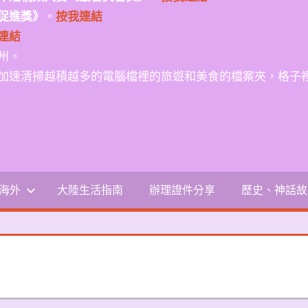
促進獎》
。
按我連結
連結
州。
加速清掃越積越多的電腦檔裡的旅遊和美食的檔案夾，格子
-海外
大陸生活指南
辦理證件分享
歷史、神話故