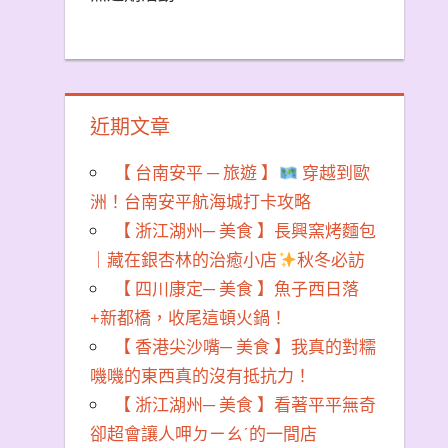
近期文章
【 台南安平 ─ 旅遊 】
穿越到歐
洲！台南安平航海城打卡攻略
【 浙江湖州─ 美食 】長興窯烤麵包
｜藏在銀杏林的治癒小店
秋冬必訪
【 四川康定─ 美食 】魚子西日落
+新都橋，收尾這頓火鍋！
【 香港尖沙嘴─ 美食 】我真的對糯
嘰嘰的東西真的沒有抵抗力！
【 浙江湖州─ 美食 】看著平平無奇
卻超會讓人呷ㄉㄧㄠˊ的一間店