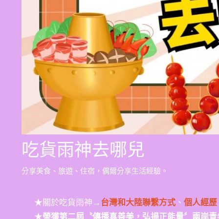
吃貨雨神去哪兒
分享美食、旅遊、住宿，偶爾分享生活經驗。
★關於吃貨雨神→
台灣和大陸聯繫方式
、
個人經歷
★
榮獲第二屆〝傳播真善美，弘揚正能量〞兩岸青