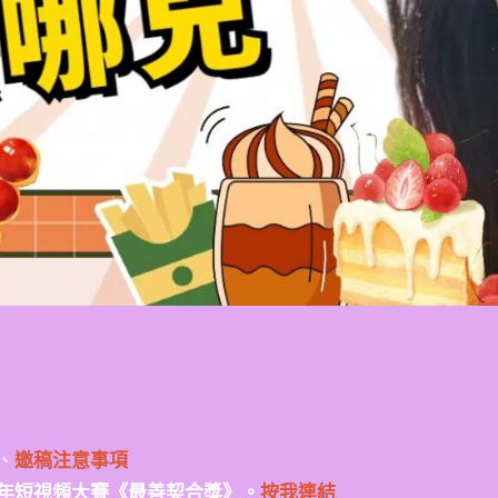
、
邀稿注意事項
年短視頻大賽《最善契合獎》。
按我連結