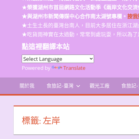
★
榮獲
湖州市首屆網路文化活動季
《兩岸文化交流
★與湖州市新聞傳媒中心合作南太湖號專欄。
按我
★土生土長的臺灣台南人，目前大多居住在浙江湖
★吃貨雨神實在太過動，常常到處玩耍，所以為了
點這裡翻譯本站
Powered by
Translate
關於我
食旅記-臺灣
觀光工廠
食旅記
標籤:
左岸