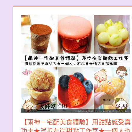
【雨神－宅配美食體驗】用甜點感受真
功夫★漫步左岸甜點工作室★一個人也